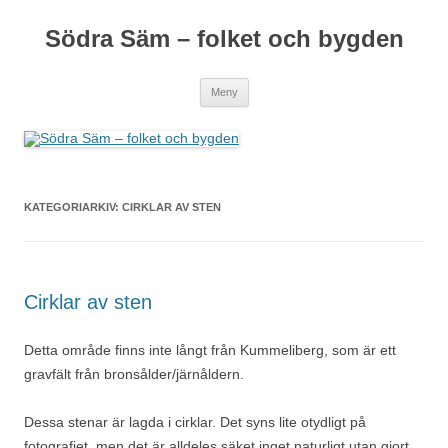
Södra Säm – folket och bygden
Hoppa
Meny
till
innehåll
KATEGORIARKIV:
CIRKLAR AV STEN
Cirklar av sten
Detta område finns inte långt från Kummeliberg, som är ett
gravfält från bronsålder/järnåldern.
Dessa stenar är lagda i cirklar. Det syns lite otydligt på
fotografiet, men det är alldeles säket inget naturligt utan gjort