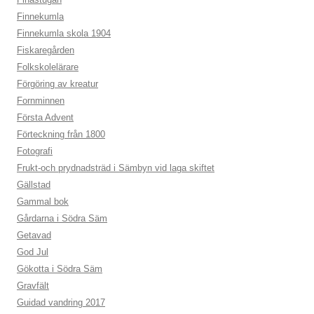
Finnekumla
Finnekumla skola 1904
Fiskaregården
Folkskolelärare
Förgöring av kreatur
Fornminnen
Första Advent
Förteckning från 1800
Fotografi
Frukt-och prydnadsträd i Sämbyn vid laga skiftet
Gällstad
Gammal bok
Gårdarna i Södra Säm
Getavad
God Jul
Gökotta i Södra Säm
Gravfält
Guidad vandring 2017