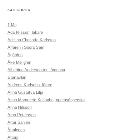
KATEGORIER
1 Maj
Ada Nilsson, läkare
Adelina Charlotta Karlsson
Affären i Södra Säm
Ågården
Åke Mellgren
Albertina Andersdotter, lärarinna
altartavlan
Andreas Karlsohn, lärare
Anna Gustafva Lilja
Anna Margareta Karlsohn, operasångerska
Anna Nilsson
Aron Petersson
Artur Sahlén
Ätraleden
Attorp