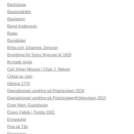
Backstuga
Bagaregården
Bautasten
Bengt Andersson
Boarp
Bosgården
Britta och Johannes Jönsson
Byordning för Sems Byemän år 1829
Bystads skola
Carl Johan Nilsson / Chas J. Nelson
Cirklar av sten
Delning 1779
Dramatiserad vandring på Prästavägen 2018
Dramatiserad vandring på Prästavägen/Körkevägen 2013
Einar Harry Gustafsson
Eisers Fabrik i Torsbo 1921
Emigranter
Fina på Tån
Finastugan