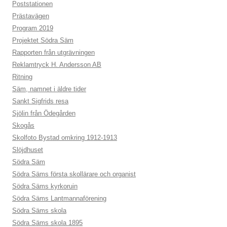
Poststationen
Prästavägen
Program 2019
Projektet Södra Säm
Rapporten från utgrävningen
Reklamtryck H. Andersson AB
Ritning
Säm, namnet i äldre tider
Sankt Sigfrids resa
Sjölin från Ödegården
Skogås
Skolfoto Bystad omkring 1912-1913
Slöjdhuset
Södra Säm
Södra Säms första skollärare och organist
Södra Säms kyrkoruin
Södra Säms Lantmannaförening
Södra Säms skola
Södra Säms skola 1895