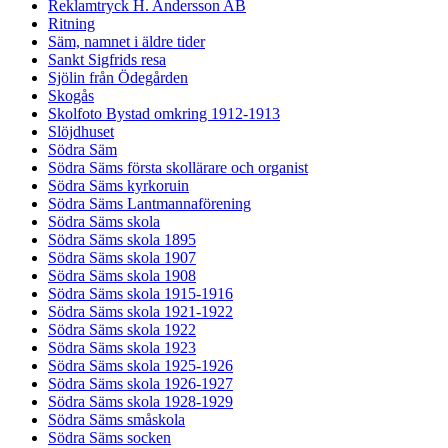
Reklamtryck H. Andersson AB
Ritning
Säm, namnet i äldre tider
Sankt Sigfrids resa
Sjölin från Ödegården
Skogås
Skolfoto Bystad omkring 1912-1913
Slöjdhuset
Södra Säm
Södra Säms första skollärare och organist
Södra Säms kyrkoruin
Södra Säms Lantmannaförening
Södra Säms skola
Södra Säms skola 1895
Södra Säms skola 1907
Södra Säms skola 1908
Södra Säms skola 1915-1916
Södra Säms skola 1921-1922
Södra Säms skola 1922
Södra Säms skola 1923
Södra Säms skola 1925-1926
Södra Säms skola 1926-1927
Södra Säms skola 1928-1929
Södra Säms småskola
Södra Säms socken