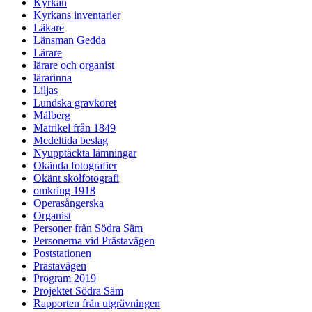
Kyrkan
Kyrkans inventarier
Läkare
Länsman Gedda
Lärare
lärare och organist
lärarinna
Liljas
Lundska gravkoret
Målberg
Matrikel från 1849
Medeltida beslag
Nyupptäckta lämningar
Okända fotografier
Okänt skolfotografi
omkring 1918
Operasångerska
Organist
Personer från Södra Säm
Personerna vid Prästavägen
Poststationen
Prästavägen
Program 2019
Projektet Södra Säm
Rapporten från utgrävningen