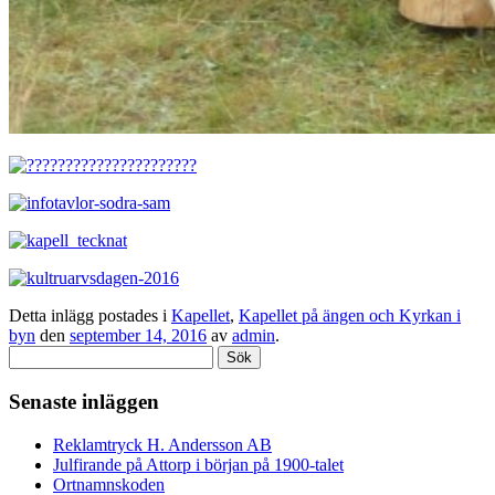
Detta inlägg postades i
Kapellet
,
Kapellet på ängen och Kyrkan i
byn
den
september 14, 2016
av
admin
.
Sök
efter:
Senaste inläggen
Reklamtryck H. Andersson AB
Julfirande på Attorp i början på 1900-talet
Ortnamnskoden