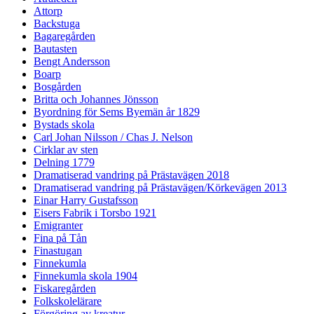
Attorp
Backstuga
Bagaregården
Bautasten
Bengt Andersson
Boarp
Bosgården
Britta och Johannes Jönsson
Byordning för Sems Byemän år 1829
Bystads skola
Carl Johan Nilsson / Chas J. Nelson
Cirklar av sten
Delning 1779
Dramatiserad vandring på Prästavägen 2018
Dramatiserad vandring på Prästavägen/Körkevägen 2013
Einar Harry Gustafsson
Eisers Fabrik i Torsbo 1921
Emigranter
Fina på Tån
Finastugan
Finnekumla
Finnekumla skola 1904
Fiskaregården
Folkskolelärare
Förgöring av kreatur