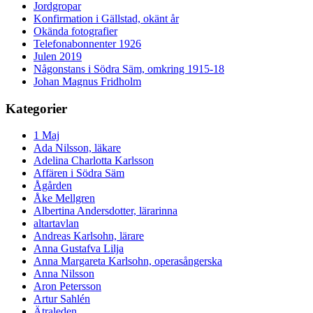
Jordgropar
Konfirmation i Gällstad, okänt år
Okända fotografier
Telefonabonnenter 1926
Julen 2019
Någonstans i Södra Säm, omkring 1915-18
Johan Magnus Fridholm
Kategorier
1 Maj
Ada Nilsson, läkare
Adelina Charlotta Karlsson
Affären i Södra Säm
Ågården
Åke Mellgren
Albertina Andersdotter, lärarinna
altartavlan
Andreas Karlsohn, lärare
Anna Gustafva Lilja
Anna Margareta Karlsohn, operasångerska
Anna Nilsson
Aron Petersson
Artur Sahlén
Ätraleden