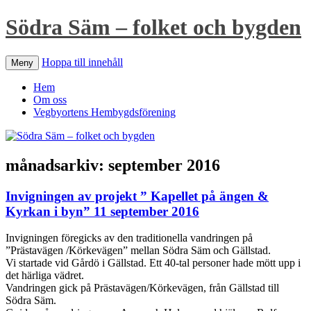
Södra Säm – folket och bygden
Hoppa till innehåll
Meny
Hem
Om oss
Vegbyortens Hembygdsförening
månadsarkiv:
september 2016
Invigningen av projekt ” Kapellet på ängen &
Kyrkan i byn” 11 september 2016
Invigningen föregicks av den traditionella vandringen på
”Prästavägen /Körkevägen” mellan Södra Säm och Gällstad.
Vi startade vid Gårdö i Gällstad. Ett 40-tal personer hade mött upp i
det härliga vädret.
Vandringen gick på Prästavägen/Körkevägen, från Gällstad till
Södra Säm.