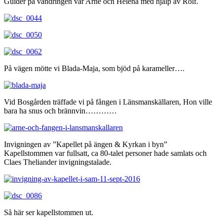
Guider på vandringen var Arne och Helena med hjälp av Rolf.
På vägen mötte vi Blada-Maja, som bjöd på karameller….
Vid Bosgården träffade vi på fången i Länsmanskällaren, Hon ville
bara ha snus och brännvin…………
Invigningen av ”Kapellet på ängen & Kyrkan i byn”
Kapellstommen var fullsatt, ca 80-talet personer hade samlats och
Claes Theliander invigningstalade.
Så här ser kapellstommen ut.