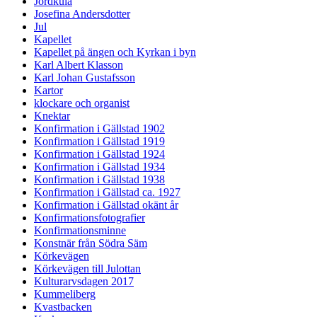
Jordkula
Josefina Andersdotter
Jul
Kapellet
Kapellet på ängen och Kyrkan i byn
Karl Albert Klasson
Karl Johan Gustafsson
Kartor
klockare och organist
Knektar
Konfirmation i Gällstad 1902
Konfirmation i Gällstad 1919
Konfirmation i Gällstad 1924
Konfirmation i Gällstad 1934
Konfirmation i Gällstad 1938
Konfirmation i Gällstad ca. 1927
Konfirmation i Gällstad okänt år
Konfirmationsfotografier
Konfirmationsminne
Konstnär från Södra Säm
Körkevägen
Körkevägen till Julottan
Kulturarvsdagen 2017
Kummeliberg
Kvastbacken