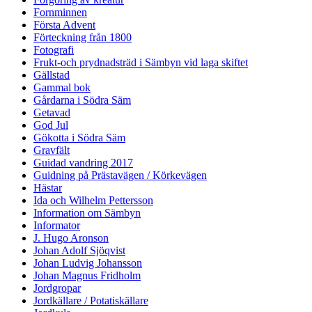
Fornminnen
Första Advent
Förteckning från 1800
Fotografi
Frukt-och prydnadsträd i Sämbyn vid laga skiftet
Gällstad
Gammal bok
Gårdarna i Södra Säm
Getavad
God Jul
Gökotta i Södra Säm
Gravfält
Guidad vandring 2017
Guidning på Prästavägen / Körkevägen
Hästar
Ida och Wilhelm Pettersson
Information om Sämbyn
Informator
J. Hugo Aronson
Johan Adolf Sjöqvist
Johan Ludvig Johansson
Johan Magnus Fridholm
Jordgropar
Jordkällare / Potatiskällare