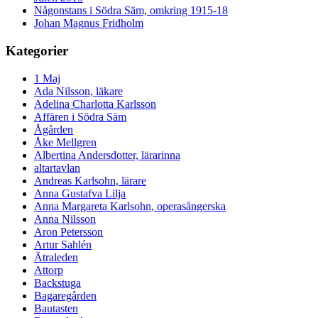
Någonstans i Södra Säm, omkring 1915-18
Johan Magnus Fridholm
Kategorier
1 Maj
Ada Nilsson, läkare
Adelina Charlotta Karlsson
Affären i Södra Säm
Ågården
Åke Mellgren
Albertina Andersdotter, lärarinna
altartavlan
Andreas Karlsohn, lärare
Anna Gustafva Lilja
Anna Margareta Karlsohn, operasångerska
Anna Nilsson
Aron Petersson
Artur Sahlén
Ätraleden
Attorp
Backstuga
Bagaregården
Bautasten