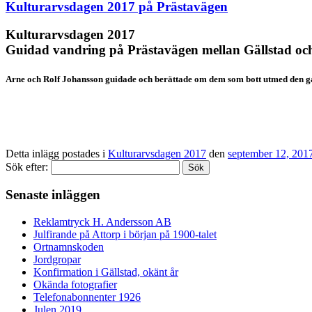
Kulturarvsdagen 2017 på Prästavägen
Kulturarvsdagen 2017
Guidad vandring på Prästavägen mellan Gällstad o
Arne och Rolf Johansson guidade och berättade om dem som bott utmed den 
Detta inlägg postades i
Kulturarvsdagen 2017
den
september 12, 201
Sök efter:
Senaste inläggen
Reklamtryck H. Andersson AB
Julfirande på Attorp i början på 1900-talet
Ortnamnskoden
Jordgropar
Konfirmation i Gällstad, okänt år
Okända fotografier
Telefonabonnenter 1926
Julen 2019