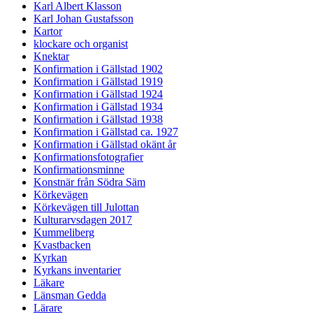
Karl Albert Klasson
Karl Johan Gustafsson
Kartor
klockare och organist
Knektar
Konfirmation i Gällstad 1902
Konfirmation i Gällstad 1919
Konfirmation i Gällstad 1924
Konfirmation i Gällstad 1934
Konfirmation i Gällstad 1938
Konfirmation i Gällstad ca. 1927
Konfirmation i Gällstad okänt år
Konfirmationsfotografier
Konfirmationsminne
Konstnär från Södra Säm
Körkevägen
Körkevägen till Julottan
Kulturarvsdagen 2017
Kummeliberg
Kvastbacken
Kyrkan
Kyrkans inventarier
Läkare
Länsman Gedda
Lärare