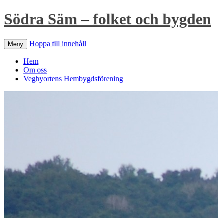
Södra Säm – folket och bygden
Hoppa till innehåll
Meny
Hem
Om oss
Vegbyortens Hembygdsförening