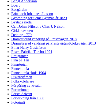
Bengt Andersson
Boarp
Bosgården
Britta och Johannes Jönsson
Byordning för Sems Byemän år 1829
Bystads skola
Carl Johan Nilsson / Chas J. Nelson
Cirklar av sten
Delning 1779
Dramatiserad vandring på Prästavägen 2018
Dramatiserad vandring på Prästavägen/Körkevägen 2013
Einar Harry Gustafsson
Eisers Fabrik i Torsbo 1921
Emigranter
Fina på Tån
Finastugan
Finnekumla
Finnekumla skola 1904
Fiskaregården
Folkskolelärare
Förgöring av kreatur
Fornminnen
Första Advent
Förteckning från 1800
Fotografi