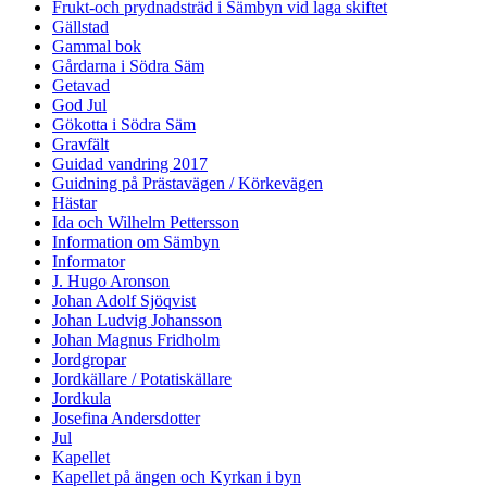
Frukt-och prydnadsträd i Sämbyn vid laga skiftet
Gällstad
Gammal bok
Gårdarna i Södra Säm
Getavad
God Jul
Gökotta i Södra Säm
Gravfält
Guidad vandring 2017
Guidning på Prästavägen / Körkevägen
Hästar
Ida och Wilhelm Pettersson
Information om Sämbyn
Informator
J. Hugo Aronson
Johan Adolf Sjöqvist
Johan Ludvig Johansson
Johan Magnus Fridholm
Jordgropar
Jordkällare / Potatiskällare
Jordkula
Josefina Andersdotter
Jul
Kapellet
Kapellet på ängen och Kyrkan i byn