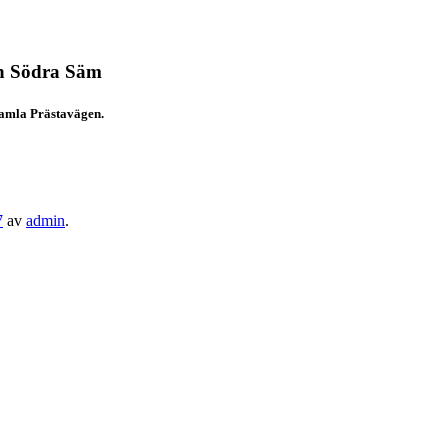
ch Södra Säm
gamla Prästavägen.
7
av
admin
.