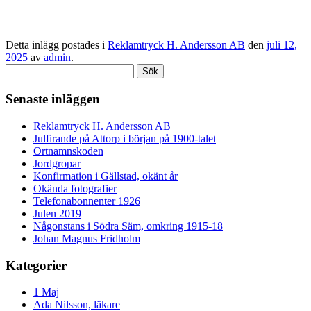
Detta inlägg postades i
Reklamtryck H. Andersson AB
den
juli 12,
2025
av
admin
.
Sök
efter:
Senaste inläggen
Reklamtryck H. Andersson AB
Julfirande på Attorp i början på 1900-talet
Ortnamnskoden
Jordgropar
Konfirmation i Gällstad, okänt år
Okända fotografier
Telefonabonnenter 1926
Julen 2019
Någonstans i Södra Säm, omkring 1915-18
Johan Magnus Fridholm
Kategorier
1 Maj
Ada Nilsson, läkare