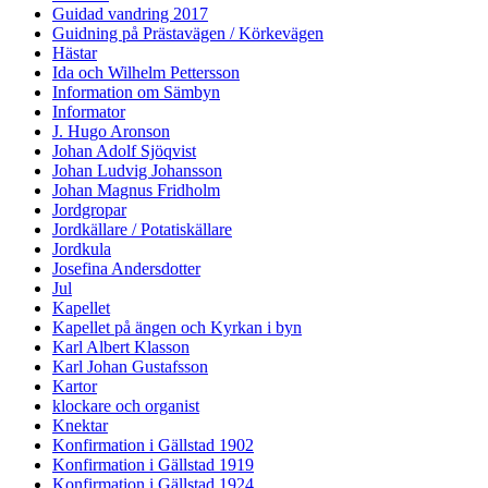
Guidad vandring 2017
Guidning på Prästavägen / Körkevägen
Hästar
Ida och Wilhelm Pettersson
Information om Sämbyn
Informator
J. Hugo Aronson
Johan Adolf Sjöqvist
Johan Ludvig Johansson
Johan Magnus Fridholm
Jordgropar
Jordkällare / Potatiskällare
Jordkula
Josefina Andersdotter
Jul
Kapellet
Kapellet på ängen och Kyrkan i byn
Karl Albert Klasson
Karl Johan Gustafsson
Kartor
klockare och organist
Knektar
Konfirmation i Gällstad 1902
Konfirmation i Gällstad 1919
Konfirmation i Gällstad 1924