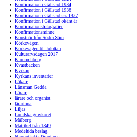
Konfirmation i Gällstad 1934
Konfirmation i Gällstad 1938
Konfirmation i Gällstad ca. 1927
Konfirmation i Gällstad okänt år
Konfirmationsfotografier
Konfirmationsminne
Konstnär från Södra Säm
Körkevägen
Körkevägen till Julottan
Kulturarvsdagen 2017
Kummeliberg
Kvastbacken
Kyrkan
Kyrkans inventarier
Läkare
Länsman Gedda
Lärare
lärare och organist
lärarinna
Liljas
Lundska gravkoret
Målberg
Matrikel från 1849
Medeltida beslag
Nyupptäckta lämningar