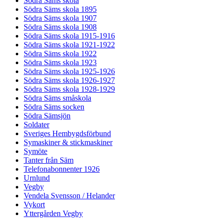
Södra Säms skola
Södra Säms skola 1895
Södra Säms skola 1907
Södra Säms skola 1908
Södra Säms skola 1915-1916
Södra Säms skola 1921-1922
Södra Säms skola 1922
Södra Säms skola 1923
Södra Säms skola 1925-1926
Södra Säms skola 1926-1927
Södra Säms skola 1928-1929
Södra Säms småskola
Södra Säms socken
Södra Sämsjön
Soldater
Sveriges Hembygdsförbund
Symaskiner & stickmaskiner
Symöte
Tanter från Säm
Telefonabonnenter 1926
Urnlund
Vegby
Vendela Svensson / Helander
Vykort
Yttergården Vegby