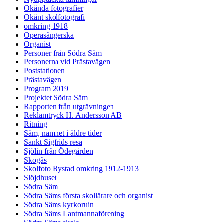
Okända fotografier
Okänt skolfotografi
omkring 1918
Operasångerska
Organist
Personer från Södra Säm
Personerna vid Prästavägen
Poststationen
Prästavägen
Program 2019
Projektet Södra Säm
Rapporten från utgrävningen
Reklamtryck H. Andersson AB
Ritning
Säm, namnet i äldre tider
Sankt Sigfrids resa
Sjölin från Ödegården
Skogås
Skolfoto Bystad omkring 1912-1913
Slöjdhuset
Södra Säm
Södra Säms första skollärare och organist
Södra Säms kyrkoruin
Södra Säms Lantmannaförening