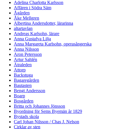
Adelina Charlotta Karlsson
Affären i Södra Säm
Ågården
Åke Mellgren
Albertina Andersdotter, lärarinna
altartavlan
Andreas Karlsohn, lärare
Anna Gustafva Lilja
Anna Margareta Karlsohn, operasångerska
Anna Nilsson
Aron Petersson
Artur Sahlén
Ätraleden
Attorp
Backstuga
Bagaregården
Bautasten
Bengt Andersson
Boarp
Bosgården
Britta och Johannes Jönsson
Byordning för Sems Byemän år 1829
Bystads skola
Carl Johan Nilsson / Chas J. Nelson
Cirklar av sten