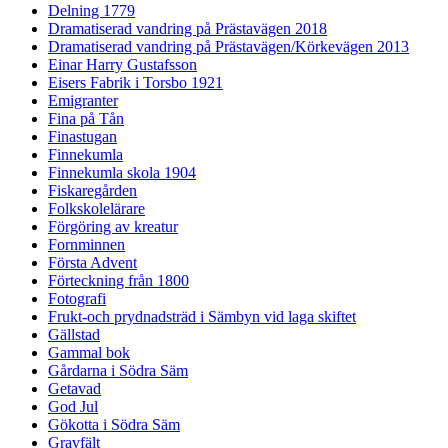
Delning 1779
Dramatiserad vandring på Prästavägen 2018
Dramatiserad vandring på Prästavägen/Körkevägen 2013
Einar Harry Gustafsson
Eisers Fabrik i Torsbo 1921
Emigranter
Fina på Tån
Finastugan
Finnekumla
Finnekumla skola 1904
Fiskaregården
Folkskolelärare
Förgöring av kreatur
Fornminnen
Första Advent
Förteckning från 1800
Fotografi
Frukt-och prydnadsträd i Sämbyn vid laga skiftet
Gällstad
Gammal bok
Gårdarna i Södra Säm
Getavad
God Jul
Gökotta i Södra Säm
Gravfält