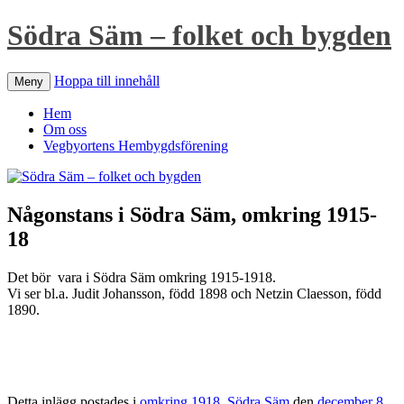
Södra Säm – folket och bygden
Hoppa till innehåll
Meny
Hem
Om oss
Vegbyortens Hembygdsförening
Någonstans i Södra Säm, omkring 1915-
18
Det bör vara i Södra Säm omkring 1915-1918.
Vi ser bl.a. Judit Johansson, född 1898 och Netzin Claesson, född
1890.
Detta inlägg postades i
omkring 1918
,
Södra Säm
den
december 8,