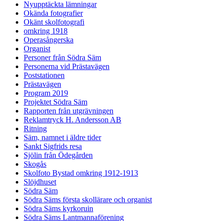
Nyupptäckta lämningar
Okända fotografier
Okänt skolfotografi
omkring 1918
Operasångerska
Organist
Personer från Södra Säm
Personerna vid Prästavägen
Poststationen
Prästavägen
Program 2019
Projektet Södra Säm
Rapporten från utgrävningen
Reklamtryck H. Andersson AB
Ritning
Säm, namnet i äldre tider
Sankt Sigfrids resa
Sjölin från Ödegården
Skogås
Skolfoto Bystad omkring 1912-1913
Slöjdhuset
Södra Säm
Södra Säms första skollärare och organist
Södra Säms kyrkoruin
Södra Säms Lantmannaförening