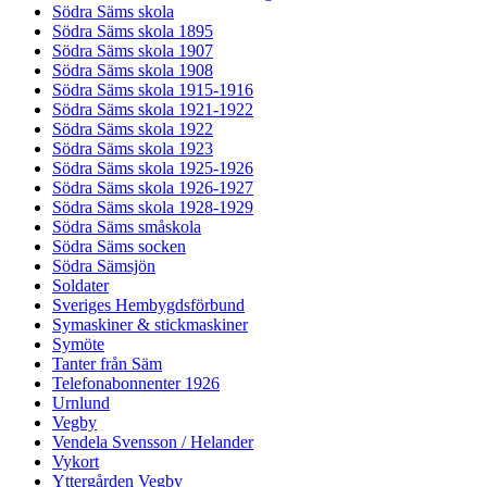
Södra Säms skola
Södra Säms skola 1895
Södra Säms skola 1907
Södra Säms skola 1908
Södra Säms skola 1915-1916
Södra Säms skola 1921-1922
Södra Säms skola 1922
Södra Säms skola 1923
Södra Säms skola 1925-1926
Södra Säms skola 1926-1927
Södra Säms skola 1928-1929
Södra Säms småskola
Södra Säms socken
Södra Sämsjön
Soldater
Sveriges Hembygdsförbund
Symaskiner & stickmaskiner
Symöte
Tanter från Säm
Telefonabonnenter 1926
Urnlund
Vegby
Vendela Svensson / Helander
Vykort
Yttergården Vegby