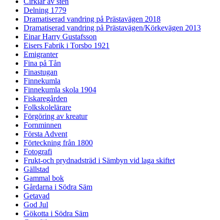
Cirklar av sten
Delning 1779
Dramatiserad vandring på Prästavägen 2018
Dramatiserad vandring på Prästavägen/Körkevägen 2013
Einar Harry Gustafsson
Eisers Fabrik i Torsbo 1921
Emigranter
Fina på Tån
Finastugan
Finnekumla
Finnekumla skola 1904
Fiskaregården
Folkskolelärare
Förgöring av kreatur
Fornminnen
Första Advent
Förteckning från 1800
Fotografi
Frukt-och prydnadsträd i Sämbyn vid laga skiftet
Gällstad
Gammal bok
Gårdarna i Södra Säm
Getavad
God Jul
Gökotta i Södra Säm