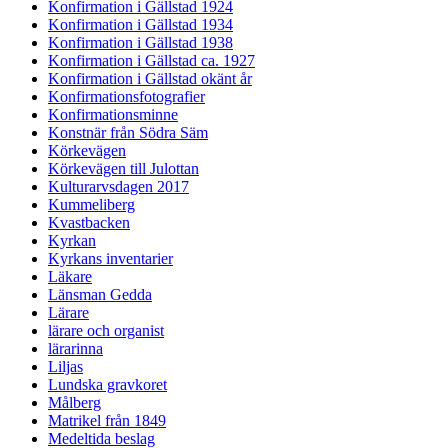
Konfirmation i Gällstad 1924
Konfirmation i Gällstad 1934
Konfirmation i Gällstad 1938
Konfirmation i Gällstad ca. 1927
Konfirmation i Gällstad okänt år
Konfirmationsfotografier
Konfirmationsminne
Konstnär från Södra Säm
Körkevägen
Körkevägen till Julottan
Kulturarvsdagen 2017
Kummeliberg
Kvastbacken
Kyrkan
Kyrkans inventarier
Läkare
Länsman Gedda
Lärare
lärare och organist
lärarinna
Liljas
Lundska gravkoret
Målberg
Matrikel från 1849
Medeltida beslag