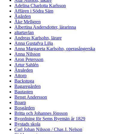
Ada Nilsson, läkare
Adelina Charlotta Karlsson
Affären i Södra Säm
Ågården
Åke Mellgren
Albertina Andersdotter, lärarinna
altartavlan
Andreas Karlsohn, lärare
Anna Gustafva Lilja
Anna Margareta Karlsohn, operasångerska
Anna Nilsson
Aron Petersson
Artur Sahlén
Ätraleden
Attorp
Backstuga
Bagaregården
Bautasten
Bengt Andersson
Boarp
Bosgården
Britta och Johannes Jönsson
Byordning för Sems Byemän år 1829
Bystads skola
Carl Johan Nilsson / Chas J. Nelson