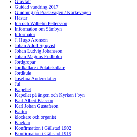
Gravfält
Guidad vandring 2017
Guidning på Prästavägen / Körkevägen
Hästar
Ida och Wilhelm Pettersson
Information om Sämbyn
Informator
J. Hugo Aronson
Johan Adolf Sjöqvist
Johan Ludvig Johansson
Johan Magnus Fridholm
Jordgropar
Jordkällare / Potatiskällare
Jordkula
Josefina Andersdotter
Jul
Kapellet
Kapellet på ängen och Kyrkan i byn
Karl Albert Klasson
Karl Johan Gustafsson
Kartor
klockare och organist
Knektar
Konfirmation i Gällstad 1902
Konfirmation i Gällstad 1919