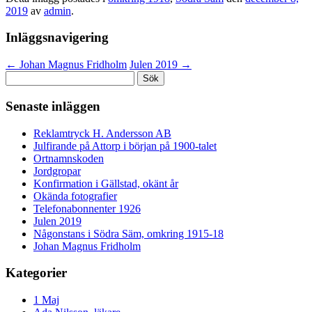
2019
av
admin
.
Inläggsnavigering
←
Johan Magnus Fridholm
Julen 2019
→
Sök
efter:
Senaste inläggen
Reklamtryck H. Andersson AB
Julfirande på Attorp i början på 1900-talet
Ortnamnskoden
Jordgropar
Konfirmation i Gällstad, okänt år
Okända fotografier
Telefonabonnenter 1926
Julen 2019
Någonstans i Södra Säm, omkring 1915-18
Johan Magnus Fridholm
Kategorier
1 Maj