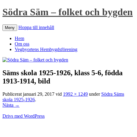
Södra Säm – folket och bygden
Hoppa till innehåll
Meny
Hem
Om oss
Vegbyortens Hembygdsförening
Säms skola 1925-1926, klass 5-6, födda
1913-1914, bild
Publicerat
januari 29, 2017
vid
1992 × 1249
under
Södra Säms
skola 1925-1926
.
Nästa →
Drivs med WordPress