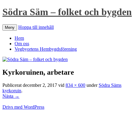
Södra Säm – folket och bygden
Hoppa till innehåll
Meny
Hem
Om oss
Vegbyortens Hembygdsförening
Kyrkoruinen, arbetare
Publicerat
december 2, 2017
vid
834 × 600
under
Södra Säms
kyrkoruin
.
Nästa →
Drivs med WordPress