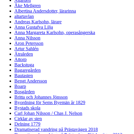
Ågården
Åke Mellgren
Albertina Andersdotter, lärarinna
altartavlan
Andreas Karlsohn, lärare
Anna Gustafva Lilja
Anna Margareta Karlsohn, operasångerska
Anna Nilsson
Aron Petersson
Artur Sahlén
Ätraleden
Attorp
Backstuga
Bagaregården
Bautasten
Bengt Andersson
Boarp
Bosgården
Britta och Johannes Jönsson
Byordning för Sems Byemän år 1829
Bystads skola
Carl Johan Nilsson / Chas J. Nelson
Cirklar av sten
Delning 1779
Dramatiserad vandring på Prästavägen 2018