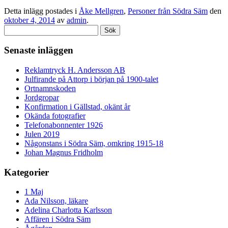
Detta inlägg postades i
Åke Mellgren
,
Personer från Södra Säm
den
oktober 4, 2014
av
admin
.
Sök
efter:
Senaste inläggen
Reklamtryck H. Andersson AB
Julfirande på Attorp i början på 1900-talet
Ortnamnskoden
Jordgropar
Konfirmation i Gällstad, okänt år
Okända fotografier
Telefonabonnenter 1926
Julen 2019
Någonstans i Södra Säm, omkring 1915-18
Johan Magnus Fridholm
Kategorier
1 Maj
Ada Nilsson, läkare
Adelina Charlotta Karlsson
Affären i Södra Säm