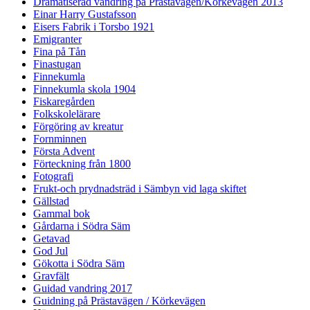
Dramatiserad vandring på Prästavägen/Körkevägen 2013
Einar Harry Gustafsson
Eisers Fabrik i Torsbo 1921
Emigranter
Fina på Tån
Finastugan
Finnekumla
Finnekumla skola 1904
Fiskaregården
Folkskolelärare
Förgöring av kreatur
Fornminnen
Första Advent
Förteckning från 1800
Fotografi
Frukt-och prydnadsträd i Sämbyn vid laga skiftet
Gällstad
Gammal bok
Gårdarna i Södra Säm
Getavad
God Jul
Gökotta i Södra Säm
Gravfält
Guidad vandring 2017
Guidning på Prästavägen / Körkevägen