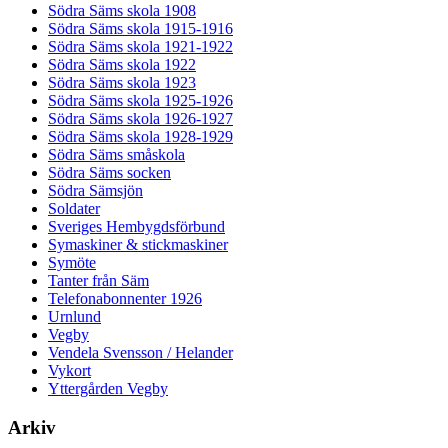
Södra Säms skola 1908
Södra Säms skola 1915-1916
Södra Säms skola 1921-1922
Södra Säms skola 1922
Södra Säms skola 1923
Södra Säms skola 1925-1926
Södra Säms skola 1926-1927
Södra Säms skola 1928-1929
Södra Säms småskola
Södra Säms socken
Södra Sämsjön
Soldater
Sveriges Hembygdsförbund
Symaskiner & stickmaskiner
Symöte
Tanter från Säm
Telefonabonnenter 1926
Urnlund
Vegby
Vendela Svensson / Helander
Vykort
Yttergården Vegby
Arkiv