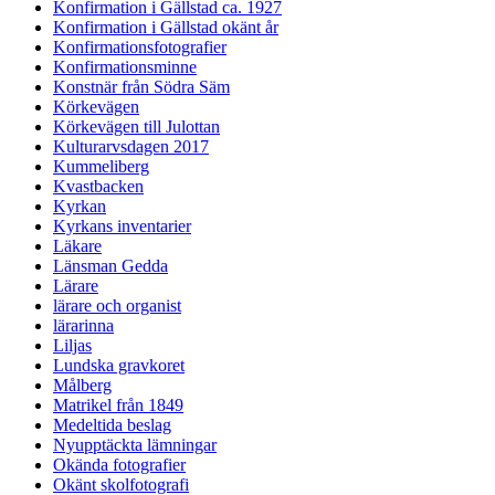
Konfirmation i Gällstad ca. 1927
Konfirmation i Gällstad okänt år
Konfirmationsfotografier
Konfirmationsminne
Konstnär från Södra Säm
Körkevägen
Körkevägen till Julottan
Kulturarvsdagen 2017
Kummeliberg
Kvastbacken
Kyrkan
Kyrkans inventarier
Läkare
Länsman Gedda
Lärare
lärare och organist
lärarinna
Liljas
Lundska gravkoret
Målberg
Matrikel från 1849
Medeltida beslag
Nyupptäckta lämningar
Okända fotografier
Okänt skolfotografi