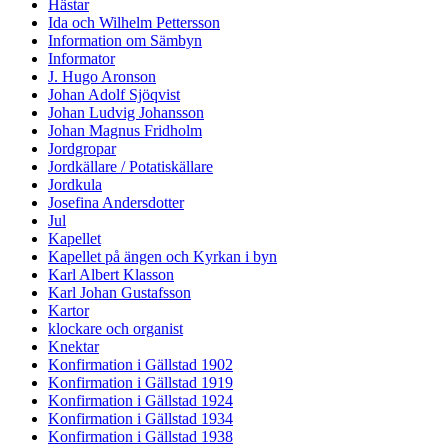
Hästar
Ida och Wilhelm Pettersson
Information om Sämbyn
Informator
J. Hugo Aronson
Johan Adolf Sjöqvist
Johan Ludvig Johansson
Johan Magnus Fridholm
Jordgropar
Jordkällare / Potatiskällare
Jordkula
Josefina Andersdotter
Jul
Kapellet
Kapellet på ängen och Kyrkan i byn
Karl Albert Klasson
Karl Johan Gustafsson
Kartor
klockare och organist
Knektar
Konfirmation i Gällstad 1902
Konfirmation i Gällstad 1919
Konfirmation i Gällstad 1924
Konfirmation i Gällstad 1934
Konfirmation i Gällstad 1938