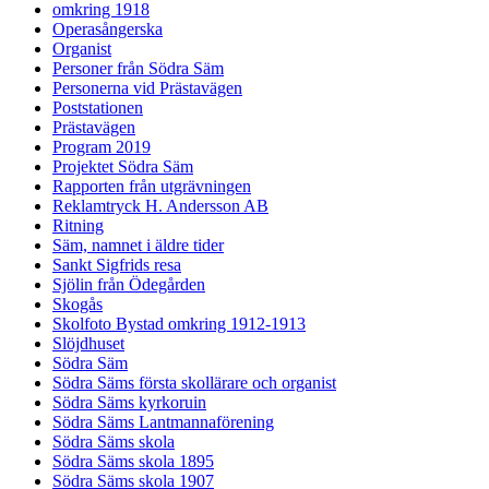
omkring 1918
Operasångerska
Organist
Personer från Södra Säm
Personerna vid Prästavägen
Poststationen
Prästavägen
Program 2019
Projektet Södra Säm
Rapporten från utgrävningen
Reklamtryck H. Andersson AB
Ritning
Säm, namnet i äldre tider
Sankt Sigfrids resa
Sjölin från Ödegården
Skogås
Skolfoto Bystad omkring 1912-1913
Slöjdhuset
Södra Säm
Södra Säms första skollärare och organist
Södra Säms kyrkoruin
Södra Säms Lantmannaförening
Södra Säms skola
Södra Säms skola 1895
Södra Säms skola 1907