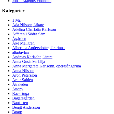
Johan Magnus Fridholm
Kategorier
1 Maj
Ada Nilsson, läkare
Adelina Charlotta Karlsson
Affären i Södra Säm
Ågården
Åke Mellgren
Albertina Andersdotter, lärarinna
altartavlan
Andreas Karlsohn, lärare
Anna Gustafva Lilja
Anna Margareta Karlsohn, operasångerska
Anna Nilsson
Aron Petersson
Artur Sahlén
Ätraleden
Attorp
Backstuga
Bagaregården
Bautasten
Bengt Andersson
Boarp