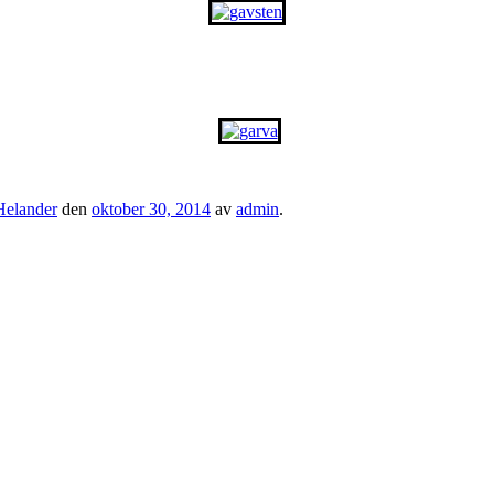
Helander
den
oktober 30, 2014
av
admin
.