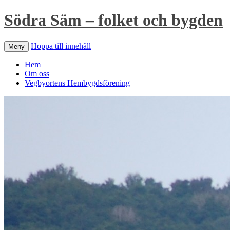
Södra Säm – folket och bygden
Hoppa till innehåll
Meny
Hem
Om oss
Vegbyortens Hembygdsförening