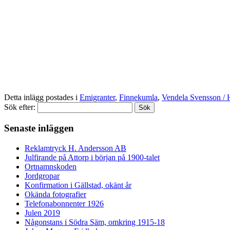
Detta inlägg postades i
Emigranter
,
Finnekumla
,
Vendela Svensson / 
Sök efter:
Senaste inläggen
Reklamtryck H. Andersson AB
Julfirande på Attorp i början på 1900-talet
Ortnamnskoden
Jordgropar
Konfirmation i Gällstad, okänt år
Okända fotografier
Telefonabonnenter 1926
Julen 2019
Någonstans i Södra Säm, omkring 1915-18