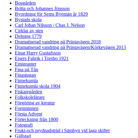
Bosgården
Britta och Johannes Jönsson
Byordning för Sems Byemän år 1829
Bystads skola
Carl Johan Nilsson / Chas J. Nelson
Cirklar av sten
Delning 1779
Dramatiserad vandring på Prästavägen 2018
Dramatiserad vandring på Prästavägen/Körkevägen 2013
Einar Harry Gustafsson
Eisers Fabrik i Torsbo 1921
Emigranter
Fina på Tån
Finastugan
Finnekumla
Finnekumla skola 1904
Fiskaregården
Folkskolelärare
Förgöring av kreatur
Fornminnen
Första Advent
Förteckning från 1800
Fotografi
Frukt-och prydnadsträd i Sämbyn vid laga skiftet
Gällstad