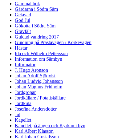
Gammal bok
Gårdarna i Södra Säm
Getavad
God Jul
Gökotta i Södra Säm
Gravfält
Guidad vandring 2017
Guidning på Prästavägen / Körkevägen
Hästar
Ida och Wilhelm Pettersson
Information om Sämbyn
Informator
J. Hugo Aronson
Johan Adolf Sjöqvist
Johan Ludvig Johansson
Johan Magnus Fridholm
Jordgropar
Jordkällare / Potatiskällare
Jordkula
Josefina Andersdotter
Jul
Kapellet
Kapellet på ängen och Kyrkan i byn
Karl Albert Klasson
Karl Johan Gustafsson