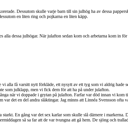
orerade. Dessutom skulle varje barn till sin julhög ha av dessa pappersk
 dessutom en liten ring och pojkarna en liten käpp.
ades alla dessa julhögar. När julafton sedan kom och arbetarna kom in för 
i alla få varsitt nytt förkläde, ett nysytt av ett tyg som vi aldrig hade 
nte som julklapp, men vi fick dem för att ha på under julafton.
nga när vi doppade i grytan på julafton. Farfar var död innan vi kom ti
var det en del andra släktingar. Jag minns att Linnéa Svensson ofta var 
nska starkt. En gång var det sex karlar som skulle slå därnere i markern
ermiddagen så sa far att de var tvungna att gå hem. De sjöng och trallade 