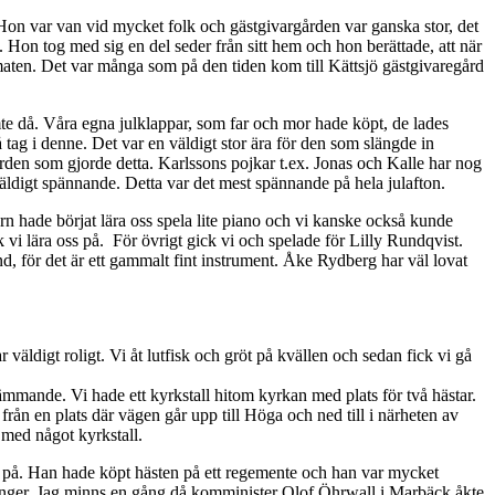
 Hon var van vid mycket folk och gästgivargården var ganska stor, det
Hon tog med sig en del seder från sitt hem och hon berättade, att när
ktmaten. Det var många som på den tiden kom till Kättsjö gästgivaregård
tomte då. Våra egna julklappar, som far och mor hade köpt, de lades
 tag i denne. Det var en väldigt stor ära för den som slängde in
ården som gjorde detta. Karlssons pojkar t.ex. Jonas och Kalle har nog
väldigt spännande. Detta var det mest spännande på hela julafton.
arn hade börjat lära oss spela lite piano och vi kanske också kunde
vi lära oss på. För övrigt gick vi och spelade för Lilly Rundqvist.
ynd, för det är ett gammalt fint instrument. Åke Rydberg har väl lovat
äldigt roligt. Vi åt lutfisk och gröt på kvällen och sedan fick vi gå
främmande. Vi hade ett kyrkstall hitom kyrkan med plats för två hästar.
 från en plats där vägen går upp till Höga och ned till i närheten av
 med något kyrkstall.
ket på. Han hade köpt hästen på ett regemente och han var mycket
a gånger. Jag minns en gång då komminister Olof Öhrwall i Marbäck åkte