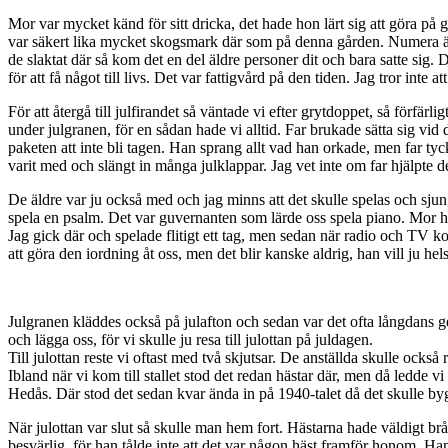
Mor var mycket känd för sitt dricka, det hade hon lärt sig att göra p
var säkert lika mycket skogsmark där som på denna gården. Numera är 
de slaktat där så kom det en del äldre personer dit och bara satte sig
för att få något till livs. Det var fattigvård på den tiden. Jag tror inte at
För att återgå till julfirandet så väntade vi efter grytdoppet, så förfä
under julgranen, för en sådan hade vi alltid. Far brukade sätta sig vid
paketen att inte bli tagen. Han sprang allt vad han orkade, men far ty
varit med och slängt in många julklappar. Jag vet inte om far hjälpte 
De äldre var ju också med och jag minns att det skulle spelas och sjung
spela en psalm. Det var guvernanten som lärde oss spela piano. Mor had
Jag gick där och spelade flitigt ett tag, men sedan när radio och TV ko
att göra den iordning åt oss, men det blir kanske aldrig, han vill ju hel
Julgranen kläddes också på julafton och sedan var det ofta långdans ge
och lägga oss, för vi skulle ju resa till julottan på juldagen.
Till julottan reste vi oftast med två skjutsar. De anställda skulle ocks
Ibland när vi kom till stallet stod det redan hästar där, men då ledde v
Hedås. Där stod det sedan kvar ända in på 1940-talet då det skulle byg
När julottan var slut så skulle man hem fort. Hästarna hade väldigt b
besvärlig, för han tålde inte att det var någon häst framför honom. H