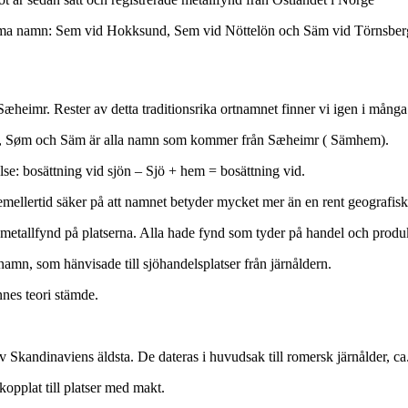
samma namn: Sem vid Hokksund, Sem vid Nöttelön och Säm vid Törnsberg”,
heimr. Rester av detta traditionsrika ortnamnet finner vi igen i många
, Søm och Säm är alla namn som kommer från Sæheimr ( Sämhem).
else: bosättning vid sjön – Sjö + hem = bosättning vid.
emellertid säker på att namnet betyder mycket mer än en rent geografisk
metallfynd på platserna. Alla hade fynd som tyder på handel och produk
namn, som hänvisade till sjöhandelsplatser från järnåldern.
nnes teori stämde.
av Skandinaviens äldsta. De dateras i huvudsak till romersk järnålder, ca
opplat till platser med makt.