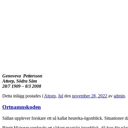
Genoveva Pettersson
Attorp, Södra Säm
28/7 1909 – 8/3 2008
Detta inlägg postades i
Attorp
,
Jul
den
november 28, 2022
av
admin
.
Ortnamnskoden
Sällan upplever forskare ett så kallat heureka-ögonblick. Situationer d
Birgit Maixner upplevde ett sådant magiskt ögonblick, då hon för någo