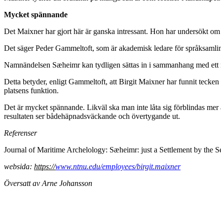
Mycket spännande
Det Maixner har gjort här är ganska intressant. Hon har undersökt om m
Det säger Peder Gammeltoft, som är akademisk ledare för språksamling
Namnändelsen Sæheimr kan tydligen sättas in i sammanhang med ett mak
Detta betyder, enligt Gammeltoft, att Birgit Maixner har funnit tecken 
platsens funktion.
Det är mycket spännande. Likväl ska man inte låta sig förblindas mer än
resultaten ser bådehäpnadsväckande och övertygande ut.
Referenser
Journal of Maritime Archelology: Sæheimr: just a Settlement by the
websida:
https://
www.ntnu.edu/employees/birgit.maixner
Översatt av Arne Johansson