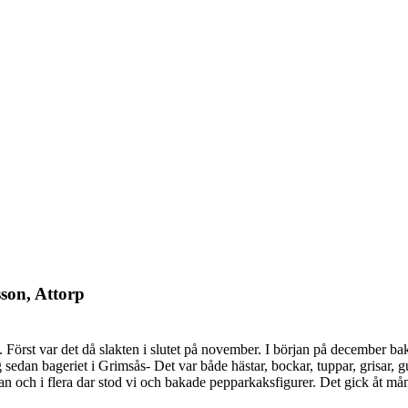
son, Attorp
Först var det då slakten i slutet på november. I början på december baka
edan bageriet i Grimsås- Det var både hästar, bockar, tuppar, grisar, 
lan och i flera dar stod vi och bakade pepparkaksfigurer. Det gick åt mån