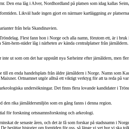
r. Den ena låg i Alver, Nordhordland på platsen som idag kallas Seim,
m forntiden. Likväl hade ingen gjort en närmare kartläggning av platse
varianter från hela Skandinavien.
 Tröndelag. Flest fann hon i Norge och alla namn, förutom ett, är i bruk
 Säm-hem-städer låg i närheten av kända centralplatser från järnåldern. 
nte ut som om det har uppstått nya Sæheimr efter järnåldern, men flera 
de till en enda handelsplats från äldre järnåldern i Norge. Namn som Ka
aixner. Ortnamnet utgör alltså ett viktigt verktyg för att ta reda på var
m arkeologiska undersökningar. Det finns flera lovande kandidater i Trö
ed den rika järnåldersmiljön som en gång fanns i denna region.
ential för forskning ortsnamnsforskning och arkeologi.
minskat de senaste åren, och det är få som forskar på stadsnamn i Norge
De berättar historier om forntiden för oss, så länge vi vet hur vi ska to