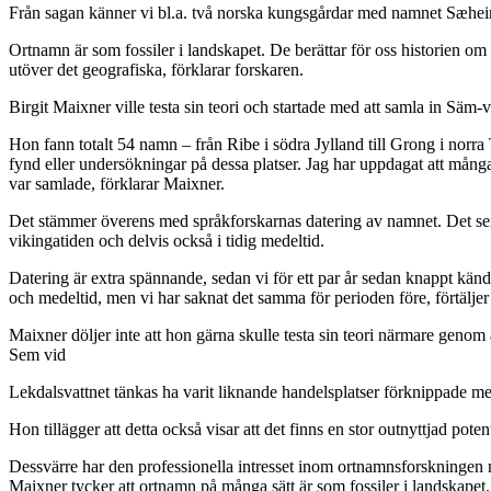
Från sagan känner vi bl.a. två norska kungsgårdar med namnet Sæheim
Ortnamn är som fossiler i landskapet. De berättar för oss historien o
utöver det geografiska, förklarar forskaren.
Birgit Maixner ville testa sin teori och startade med att samla in Säm-
Hon fann totalt 54 namn – från Ribe i södra Jylland till Grong i norra
fynd eller undersökningar på dessa platser. Jag har uppdagat att många
var samlade, förklarar Maixner.
Det stämmer överens med språkforskarnas datering av namnet. Det ser i
vikingatiden och delvis också i tidig medeltid.
Datering är extra spännande, sedan vi för ett par år sedan knappt kän
och medeltid, men vi har saknat det samma för perioden före, förtäljer M
Maixner döljer inte att hon gärna skulle testa sin teori närmare geno
Sem vid
Lekdalsvattnet tänkas ha varit liknande handelsplatser förknippade m
Hon tillägger att detta också visar att det finns en stor outnyttjad pot
Dessvärre har den professionella intresset inom ortnamnsforskningen 
Maixner tycker att ortnamn på många sätt är som fossiler i landskapet. 