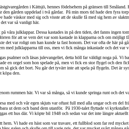
å gästgivaregården i Kättsjö, hennes födelsehem på gränsen till Småland.
den gården uppdelad i två gårdar. På min mors tid hade den fyra torp. 
. De hade väskor med sig och visste att de skulle få med sig hem av sla
t det var så vanligt här.
rligt på våra julklappar. Dessa kastades in på den tiden, det fanns ingen 
 dörren för att se vem det var som kastade in klapparna och om möjligt få
ckte det var roligt om han kunde ta fast honom. Det var ofta de här på g
dem med julklapparna till oss, men vi fick många inkastade och det var 
as psalmer och läsas julevangeliet, detta höll far väldigt noga på. Vi b
e en orgel som hon spelade på, men vi fick en stor flygel och den fick 
m så gick det bort. Nu går det tyvärr inte att spela på flygeln. Det är s
st köpa den.
nom rummen här. Vi var så många, så vi kunde springa runt och det var v
å resa med och vår egen skjuts var oftast full med alla ungar och en del 
i bara ut dem och band dem utanför. På 1930-talet flyttade vi kyrkstallet
gas ett hus där. Vi köpte bil 1948 och sedan var det inte längre aktuellt
rått hem. Vi hade en häst som var travare, ett fullblod som far red myc
an blev galen och skulle om till varje pris, det var mycket svårt mång