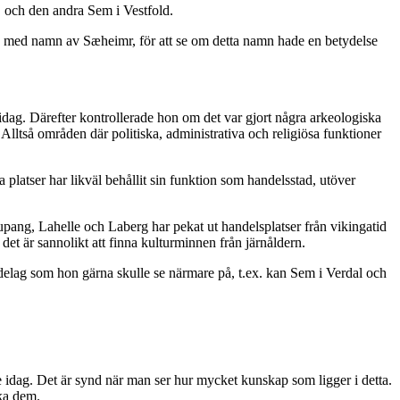
 och den andra Sem i Vestfold.
rna med namn av Sæheimr, för att se om detta namn hade en betydelse
 idag. Därefter kontrollerade hon om det var gjort några arkeologiska
Alltså områden där politiska, administrativa och religiösa funktioner
platser har likväl behållit sin funktion som handelsstad, utöver
upang, Lahelle och Laberg har pekat ut handelsplatser från vikingatid
 det är sannolikt att finna kulturminnen från järnåldern.
ndelag som hon gärna skulle se närmare på, t.ex. kan Sem i Verdal och
 idag. Det är synd när man ser hur mycket kunskap som ligger i detta.
lka dem.