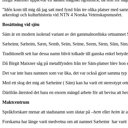
”Idén kom till mig då jag satt med fynd från tre olika platser med 
arkeologi och kulturhistoria vid NTN 4 Norska Vetenskapsmuséet.
Bosättning vid sjön
Säm är en modern isolerad variant av det gammalnordiska ortnamnet Sæ
Sæheimr, Sæheim, Sæm, Semb, Seim, Seime, Seem, Siem, Siim, Sim
Traditionellt sett har dessa namn blivit tolkade till ganska enkel betyd
Då Birgit Maixner såg på metallfynden från tre Säm-platser blev hon 
Det var inte bara namnen som var lika, det var också gjort samma typ 
Med ett slog det mig att Sæheimr ( Säm) kan ha varit ett stereotypt ort
Därifrån återstod det bara en enorm mängd arbete för att bevisa att he
Maktcentrum
Språkforskare menar att stadsnamn som slutar på –
hem
eller
heim
är 
Forskarna har länge varit medvetna om att namnet Sæheimr har varit k