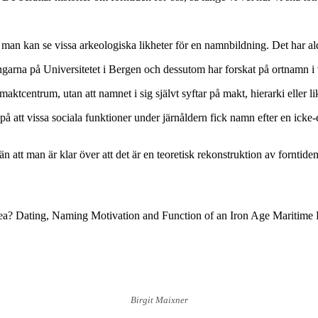
an kan se vissa arkeologiska likheter för en namnbildning. Det har aldr
arna på Universitetet i Bergen och dessutom har forskat på ortnamn i 
tcentrum, utan att namnet i sig självt syftar på makt, hierarki eller l
på att vissa sociala funktioner under järnåldern fick namn efter en icke-
 att man är klar över att det är en teoretisk rekonstruktion av forntiden
 Sea? Dating, Naming Motivation and Function of an Iron Age Maritime
Birgit Maixner