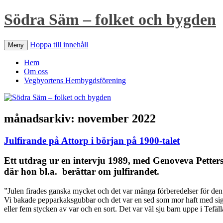
Södra Säm – folket och bygden
Hoppa till innehåll
Meny
Hem
Om oss
Vegbyortens Hembygdsförening
månadsarkiv:
november 2022
Julfirande på Attorp i början på 1900-talet
Ett utdrag ur en intervju 1989, med Genoveva Petters
där hon bl.a. berättar om julfirandet.
”Julen firades ganska mycket och det var många förberedelser för den. 
Vi bakade pepparkaksgubbar och det var en sed som mor haft med sig s
eller fem stycken av var och en sort. Det var väl sju barn uppe i Tefäl