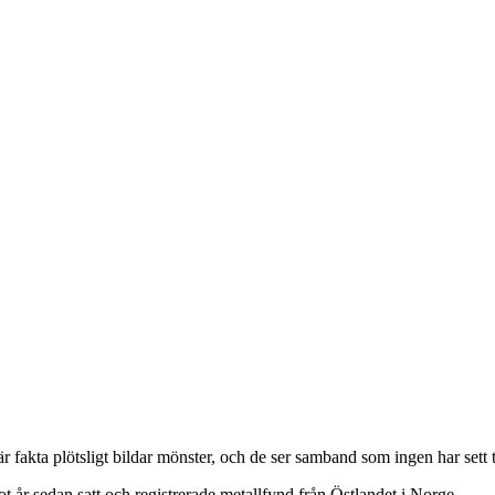
är fakta plötsligt bildar mönster, och de ser samband som ingen har sett t
t år sedan satt och registrerade metallfynd från Östlandet i Norge