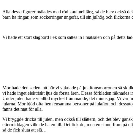
Alla dessa figurer målades med röd karamellfärg, så de blev också dek
barn ha ringar, som sockerringar ungefär, till sin julhög och flickorna
Vi hade ett stort slagbord i ek som sattes in i matsalen och på detta l
Mor hade den seden, att när vi vaknade på julaftonsmorronen så skulle v
vi hade inget elektriskt ljus de första åren. Dessa förkläden räknades i
Under julen hade vi alltid mycket främmande, det minns jag. Vi var må
jularna. Mor bjöd ofta hem ensamma personer på julafton och dessutom 
fanns det mat för alla.
Vi bryggde dricka till julen, men också till slåttern, och det blev ga
eftermiddagen ville de ha en till. Det fick de, men en stund fram på eft
så de fick sluta att slå…