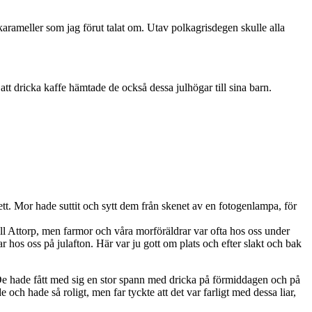
arameller som jag förut talat om. Utav polkagrisdegen skulle alla
att dricka kaffe hämtade de också dessa julhögar till sina barn.
sett. Mor hade suttit och sytt dem från skenet av en fotogenlampa, för
ll Attorp, men farmor och våra morföräldrar var ofta hos oss under
hos oss på julafton. Här var ju gott om plats och efter slakt och bak
a. De hade fått med sig en stor spann med dricka på förmiddagen och på
och hade så roligt, men far tyckte att det var farligt med dessa liar,