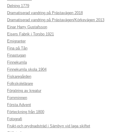
Delning 1779
Dramatiserad vandring på Prästavägen 2018
Dramatiserad vandring på Prästavägen/Körkevägen 2013
Einar Harry Gustafsson
Eisers Fabrik i Torsbo 1921
Emigranter
Fina på Tån
Finastugan
Finnekumla
Finnekumla skola 1904
Fiskaregården
Folkskolelärare
Förgöring av kreatur
Fornminnen
Första Advent
Förteckning från 1800
Fotografi
Frukt-och prydnadsträd i Sämbyn vid laga skiftet