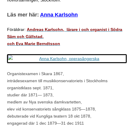
hovförsamlingen, Stockholm.
Läs mer här:
Anna Karlsohn
Föräldrar:
Andreas Karlsohn, lärare i och organis
t i Södra
Säm och Gällstad.
och Eva Marie Berndtsson
Organistexamen i Skara 1867,
inträdesexamen till musikkonservatoriets i Stockholms
organistklass sept. 1871,
studier där 1871— 1873,
medlem av Nya svenska damkvartetten,
elev vid konservatoriets sångklass 1875—1878,
debuterade vid Kungliga teatern 18 okt 1878,
engagerad där 1 dec 1879—31 dec 1911