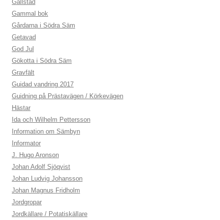
Gällstad
Gammal bok
Gårdarna i Södra Säm
Getavad
God Jul
Gökotta i Södra Säm
Gravfält
Guidad vandring 2017
Guidning på Prästavägen / Körkevägen
Hästar
Ida och Wilhelm Pettersson
Information om Sämbyn
Informator
J. Hugo Aronson
Johan Adolf Sjöqvist
Johan Ludvig Johansson
Johan Magnus Fridholm
Jordgropar
Jordkällare / Potatiskällare