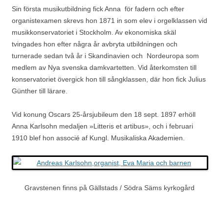
Sin första musikutbildning fick Anna för fadern och efter
organistexamen skrevs hon 1871 in som elev i orgelklassen vid
musikkonservatoriet i Stockholm. Av ekonomiska skäl
tvingades hon efter några år avbryta utbildningen och
turnerade sedan två år i Skandinavien och Nordeuropa som
medlem av Nya svenska damkvartetten. Vid återkomsten till
konservatoriet övergick hon till sångklassen, där hon fick Julius
Günther till lärare.
Vid konung Oscars 25-årsjubileum den 18 sept. 1897 erhöll
Anna Karlsohn medaljen »Litteris et artibus», och i februari
1910 blef hon associé af Kungl. Musikaliska Akademien.
Gravstenen finns på Gällstads / Södra Säms kyrkogård