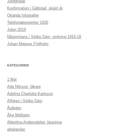
Jordgropar
Konfirmation i Gällstad, okänt år
Okända fotografier
Telefonabonnenter 1926
Julen 2019
Någonstans i Södra Säm, omkring 1915-18
Johan Magnus Fridholm
KATEGORIER
1 Maj
Ada Nilsson, läkare
Adelina Charlotta Karlsson
Affären i Södra Säm
Ågården
Åke Mellgren
Albertina Andersdotter, lärarinna
altartavlan