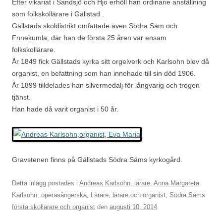
Efter vikariat i Sandsjö och Hjo erhöll han ordinarie anställning
som folkskollärare i Gällstad .
Gällstads skoldistrikt omfattade även Södra Säm och
Fnnekumla, där han de första 25 åren var ensam
folkskollärare.
År 1849 fick Gällstads kyrka sitt orgelverk och Karlsohn blev då
organist, en befattning som han innehade till sin död 1906.
År 1899 tilldelades han silvermedalj för långvarig och trogen
tjänst.
Han hade då varit organist i 50 år.
Gravstenen finns på Gällstads Södra Säms kyrkogård.
Detta inlägg postades i
Andreas Karlsohn, lärare
,
Anna Margareta
Karlsohn, operasångerska
,
Lärare
,
lärare och organist
,
Södra Säms
första skollärare och organist
den
augusti 10, 2014
.