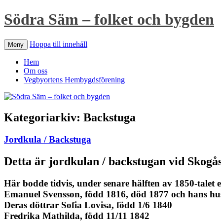
Södra Säm – folket och bygden
Hoppa till innehåll
Meny
Hem
Om oss
Vegbyortens Hembygdsförening
Kategoriarkiv:
Backstuga
Jordkula / Backstuga
Detta är jordkulan / backstugan vid Skogå
Här bodde tidvis, under senare hälften av 1850-talet e
Emanuel Svensson, född 1816, död 1877 och hans hus
Deras döttrar Sofia Lovisa, född 1/6 1840
Fredrika Mathilda, född 11/11 1842