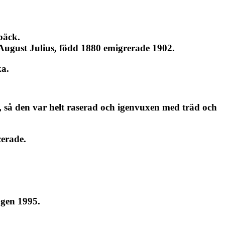
bäck.
 August Julius, född 1880 emigrerade 1902.
ka.
, så den var helt raserad och igenvuxen med träd och
cerade.
ngen 1995.