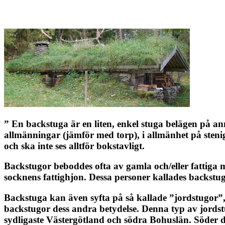
” En backstuga är en liten, enkel stuga belägen på a
allmänningar (jämför med torp), i allmänhet på stenig
och ska inte ses alltför bokstavligt.
Backstugor beboddes ofta av gamla och/eller fattiga 
socknens fattighjon. Dessa personer kallades backstugu
Backstuga kan även syfta på så kallade ”jordstugor”,
backstugor dess andra betydelse. Denna typ av jords
sydligaste Västergötland och södra Bohuslän. Söder 