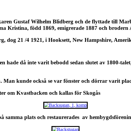
aren Gustaf Wilhelm Blidberg och de flyttade till Mar
elma Kristina, född 1869, emigrerade 1887 och brodern
rg, dog 21 /4 1921, i Hooksett, New Hampshire, Ameri
hade då inte varit bebodd sedan slutet av 1800-talet
 Man kunde också se var fönster och dörrar varit pla
ster om Kvastbacken och kallas för Skogås
på samma plats och restaurerades av hembygdsföreni