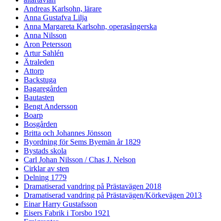
Andreas Karlsohn, lärare
Anna Gustafva Lilja
Anna Margareta Karlsohn, operasångerska
Anna Nilsson
Aron Petersson
Artur Sahlén
Ätraleden
Attorp
Backstuga
Bagaregården
Bautasten
Bengt Andersson
Boarp
Bosgården
Britta och Johannes Jönsson
Byordning för Sems Byemän år 1829
Bystads skola
Carl Johan Nilsson / Chas J. Nelson
Cirklar av sten
Delning 1779
Dramatiserad vandring på Prästavägen 2018
Dramatiserad vandring på Prästavägen/Körkevägen 2013
Einar Harry Gustafsson
Eisers Fabrik i Torsbo 1921