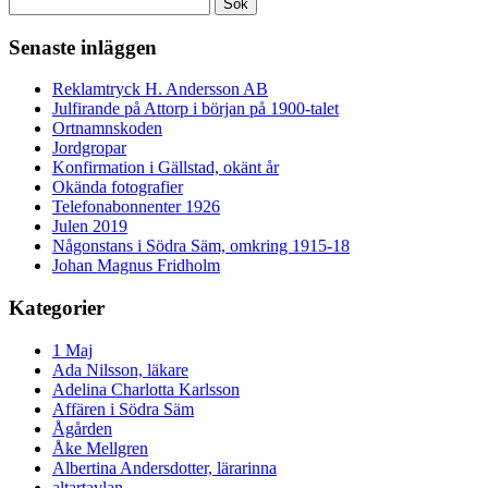
Sök
efter:
Senaste inläggen
Reklamtryck H. Andersson AB
Julfirande på Attorp i början på 1900-talet
Ortnamnskoden
Jordgropar
Konfirmation i Gällstad, okänt år
Okända fotografier
Telefonabonnenter 1926
Julen 2019
Någonstans i Södra Säm, omkring 1915-18
Johan Magnus Fridholm
Kategorier
1 Maj
Ada Nilsson, läkare
Adelina Charlotta Karlsson
Affären i Södra Säm
Ågården
Åke Mellgren
Albertina Andersdotter, lärarinna
altartavlan