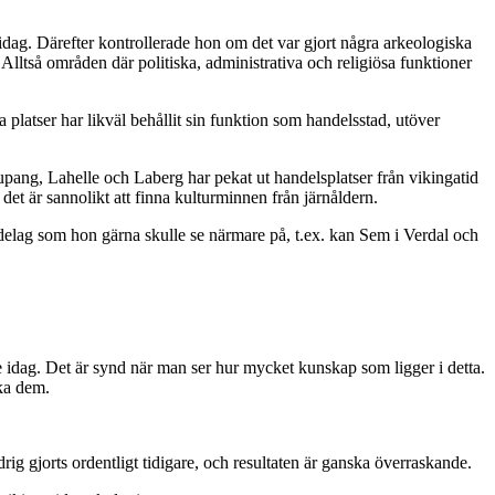
 idag. Därefter kontrollerade hon om det var gjort några arkeologiska
Alltså områden där politiska, administrativa och religiösa funktioner
platser har likväl behållit sin funktion som handelsstad, utöver
upang, Lahelle och Laberg har pekat ut handelsplatser från vikingatid
 det är sannolikt att finna kulturminnen från järnåldern.
ndelag som hon gärna skulle se närmare på, t.ex. kan Sem i Verdal och
 idag. Det är synd när man ser hur mycket kunskap som ligger i detta.
lka dem.
ig gjorts ordentligt tidigare, och resultaten är ganska överraskande.