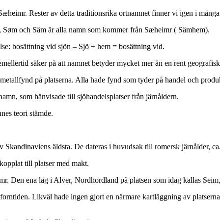
heimr. Rester av detta traditionsrika ortnamnet finner vi igen i många
, Søm och Säm är alla namn som kommer från Sæheimr ( Sämhem).
else: bosättning vid sjön – Sjö + hem = bosättning vid.
emellertid säker på att namnet betyder mycket mer än en rent geografisk
metallfynd på platserna. Alla hade fynd som tyder på handel och produk
namn, som hänvisade till sjöhandelsplatser från järnåldern.
nnes teori stämde.
av Skandinaviens äldsta. De dateras i huvudsak till romersk järnålder, ca
opplat till platser med makt.
r. Den ena låg i Alver, Nordhordland på platsen som idag kallas Seim,
m forntiden. Likväl hade ingen gjort en närmare kartläggning av platse