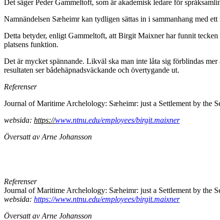
Det säger Peder Gammeltoft, som är akademisk ledare för språksamling
Namnändelsen Sæheimr kan tydligen sättas in i sammanhang med ett mak
Detta betyder, enligt Gammeltoft, att Birgit Maixner har funnit tecken 
platsens funktion.
Det är mycket spännande. Likväl ska man inte låta sig förblindas mer än
resultaten ser bådehäpnadsväckande och övertygande ut.
Referenser
Journal of Maritime Archelology: Sæheimr: just a Settlement by the
websida:
https://
www.ntnu.edu/employees/birgit.maixner
Översatt av Arne Johansson
Referenser
Journal of Maritime Archelology: Sæheimr: just a Settlement by the
websida:
https://www.ntnu.edu/employees/birgit.maixner
Översatt av Arne Johansson