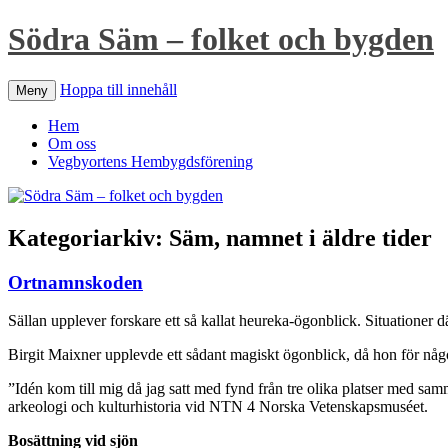
Södra Säm – folket och bygden
Hoppa till innehåll
Meny
Hem
Om oss
Vegbyortens Hembygdsförening
Kategoriarkiv:
Säm, namnet i äldre tider
Ortnamnskoden
Sällan upplever forskare ett så kallat heureka-ögonblick. Situationer d
Birgit Maixner upplevde ett sådant magiskt ögonblick, då hon för någo
”Idén kom till mig då jag satt med fynd från tre olika platser med 
arkeologi och kulturhistoria vid NTN 4 Norska Vetenskapsmuséet.
Bosättning vid sjön