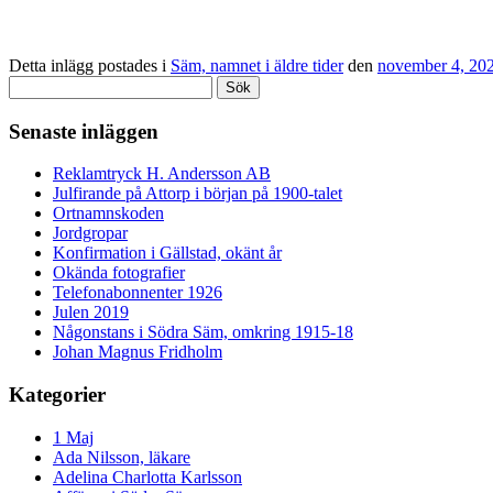
Detta inlägg postades i
Säm, namnet i äldre tider
den
november 4, 20
Sök
efter:
Senaste inläggen
Reklamtryck H. Andersson AB
Julfirande på Attorp i början på 1900-talet
Ortnamnskoden
Jordgropar
Konfirmation i Gällstad, okänt år
Okända fotografier
Telefonabonnenter 1926
Julen 2019
Någonstans i Södra Säm, omkring 1915-18
Johan Magnus Fridholm
Kategorier
1 Maj
Ada Nilsson, läkare
Adelina Charlotta Karlsson