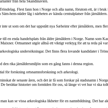
varianter från hela Skandinavien.
 Tröndelag. Flest fann hon i Norge och alla namn, förutom ett, är i bruk
 Säm-hem-städer låg i närheten av kända centralplatser från järnåldern. 
nte ut som om det har uppstått nya Sæheimr efter järnåldern, men flera 
de till en enda handelsplats från äldre järnåldern i Norge. Namn som Ka
aixner. Ortnamnet utgör alltså ett viktigt verktyg för att ta reda på var
m arkeologiska undersökningar. Det finns flera lovande kandidater i Trö
ed den rika järnåldersmiljön som en gång fanns i denna region.
ential för forskning ortsnamnsforskning och arkeologi.
minskat de senaste åren, och det är få som forskar på stadsnamn i Norge
De berättar historier om forntiden för oss, så länge vi vet hur vi ska to
an kan se vissa arkeologiska likheter för en namnbildning. Det har aldr