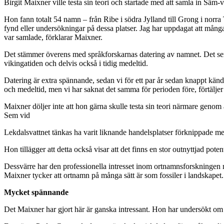
Birgit Maixner ville testa sin teori och startade med att samla in Säm-
Hon fann totalt 54 namn – från Ribe i södra Jylland till Grong i norra
fynd eller undersökningar på dessa platser. Jag har uppdagat att många
var samlade, förklarar Maixner.
Det stämmer överens med språkforskarnas datering av namnet. Det ser i
vikingatiden och delvis också i tidig medeltid.
Datering är extra spännande, sedan vi för ett par år sedan knappt kän
och medeltid, men vi har saknat det samma för perioden före, förtäljer M
Maixner döljer inte att hon gärna skulle testa sin teori närmare geno
Sem vid
Lekdalsvattnet tänkas ha varit liknande handelsplatser förknippade m
Hon tillägger att detta också visar att det finns en stor outnyttjad pot
Dessvärre har den professionella intresset inom ortnamnsforskningen 
Maixner tycker att ortnamn på många sätt är som fossiler i landskapet. 
Mycket spännande
Det Maixner har gjort här är ganska intressant. Hon har undersökt om m