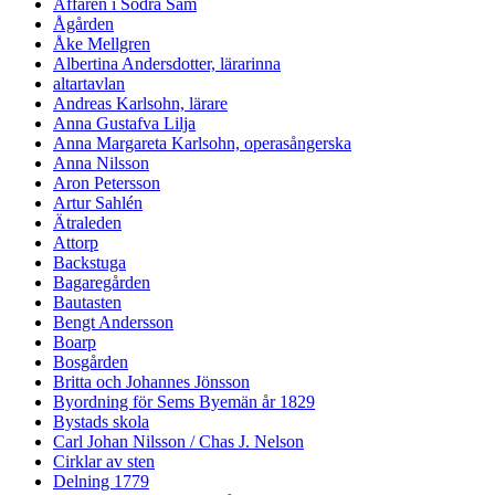
Affären i Södra Säm
Ågården
Åke Mellgren
Albertina Andersdotter, lärarinna
altartavlan
Andreas Karlsohn, lärare
Anna Gustafva Lilja
Anna Margareta Karlsohn, operasångerska
Anna Nilsson
Aron Petersson
Artur Sahlén
Ätraleden
Attorp
Backstuga
Bagaregården
Bautasten
Bengt Andersson
Boarp
Bosgården
Britta och Johannes Jönsson
Byordning för Sems Byemän år 1829
Bystads skola
Carl Johan Nilsson / Chas J. Nelson
Cirklar av sten
Delning 1779