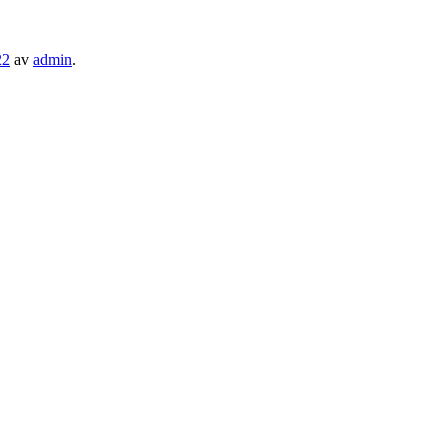
22
av
admin
.