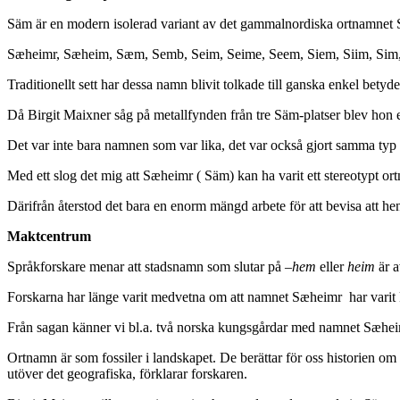
Säm är en modern isolerad variant av det gammalnordiska ortnamnet Sæ
Sæheimr, Sæheim, Sæm, Semb, Seim, Seime, Seem, Siem, Siim, Sim
Traditionellt sett har dessa namn blivit tolkade till ganska enkel betyd
Då Birgit Maixner såg på metallfynden från tre Säm-platser blev hon 
Det var inte bara namnen som var lika, det var också gjort samma typ 
Med ett slog det mig att Sæheimr ( Säm) kan ha varit ett stereotypt ort
Därifrån återstod det bara en enorm mängd arbete för att bevisa att he
Maktcentrum
Språkforskare menar att stadsnamn som slutar på –
hem
eller
heim
är 
Forskarna har länge varit medvetna om att namnet Sæheimr har varit k
Från sagan känner vi bl.a. två norska kungsgårdar med namnet Sæheim
Ortnamn är som fossiler i landskapet. De berättar för oss historien o
utöver det geografiska, förklarar forskaren.