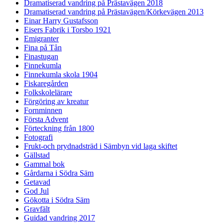
Dramatiserad vandring på Prästavägen 2018
Dramatiserad vandring på Prästavägen/Körkevägen 2013
Einar Harry Gustafsson
Eisers Fabrik i Torsbo 1921
Emigranter
Fina på Tån
Finastugan
Finnekumla
Finnekumla skola 1904
Fiskaregården
Folkskolelärare
Förgöring av kreatur
Fornminnen
Första Advent
Förteckning från 1800
Fotografi
Frukt-och prydnadsträd i Sämbyn vid laga skiftet
Gällstad
Gammal bok
Gårdarna i Södra Säm
Getavad
God Jul
Gökotta i Södra Säm
Gravfält
Guidad vandring 2017