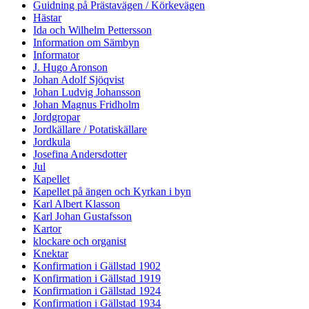
Guidning på Prästavägen / Körkevägen
Hästar
Ida och Wilhelm Pettersson
Information om Sämbyn
Informator
J. Hugo Aronson
Johan Adolf Sjöqvist
Johan Ludvig Johansson
Johan Magnus Fridholm
Jordgropar
Jordkällare / Potatiskällare
Jordkula
Josefina Andersdotter
Jul
Kapellet
Kapellet på ängen och Kyrkan i byn
Karl Albert Klasson
Karl Johan Gustafsson
Kartor
klockare och organist
Knektar
Konfirmation i Gällstad 1902
Konfirmation i Gällstad 1919
Konfirmation i Gällstad 1924
Konfirmation i Gällstad 1934