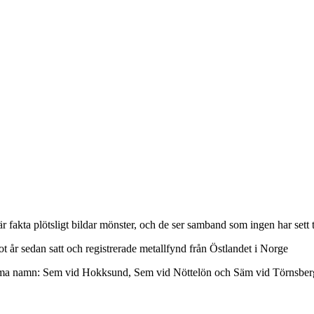
är fakta plötsligt bildar mönster, och de ser samband som ingen har sett t
t år sedan satt och registrerade metallfynd från Östlandet i Norge
samma namn: Sem vid Hokksund, Sem vid Nöttelön och Säm vid Törnsberg”,