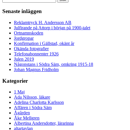
efter:
Senaste inläggen
Reklamtryck H. Andersson AB
Julfirande på Attorp i början på 1900-talet
Ortnamnskoden
Jordgropar
Konfirmation i Gällstad, okänt år
Okända fotografier
Telefonabonnenter 1926
Julen 2019
Någonstans i Södra Säm, omkring 1915-18
Johan Magnus Fridholm
Kategorier
1 Maj
Ada Nilsson, läkare
Adelina Charlotta Karlsson
Affären i Södra Säm
Ågården
Åke Mellgren
Albertina Andersdotter, lärarinna
altartavlan