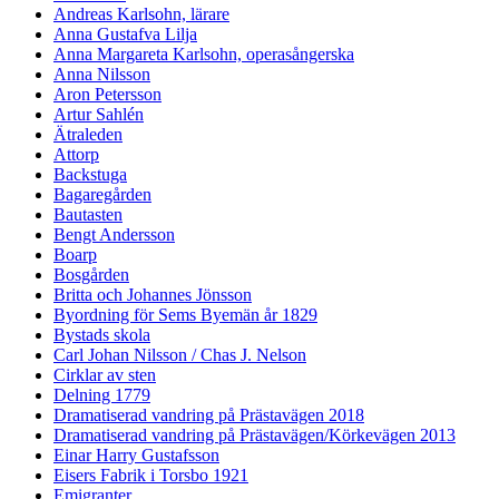
Andreas Karlsohn, lärare
Anna Gustafva Lilja
Anna Margareta Karlsohn, operasångerska
Anna Nilsson
Aron Petersson
Artur Sahlén
Ätraleden
Attorp
Backstuga
Bagaregården
Bautasten
Bengt Andersson
Boarp
Bosgården
Britta och Johannes Jönsson
Byordning för Sems Byemän år 1829
Bystads skola
Carl Johan Nilsson / Chas J. Nelson
Cirklar av sten
Delning 1779
Dramatiserad vandring på Prästavägen 2018
Dramatiserad vandring på Prästavägen/Körkevägen 2013
Einar Harry Gustafsson
Eisers Fabrik i Torsbo 1921
Emigranter