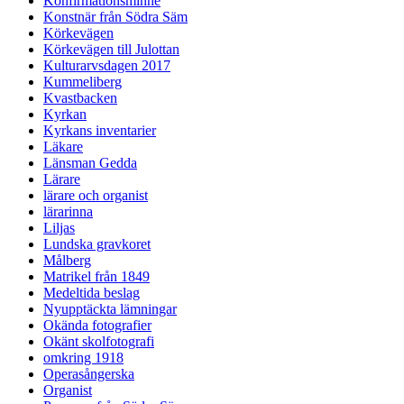
Konfirmationsminne
Konstnär från Södra Säm
Körkevägen
Körkevägen till Julottan
Kulturarvsdagen 2017
Kummeliberg
Kvastbacken
Kyrkan
Kyrkans inventarier
Läkare
Länsman Gedda
Lärare
lärare och organist
lärarinna
Liljas
Lundska gravkoret
Målberg
Matrikel från 1849
Medeltida beslag
Nyupptäckta lämningar
Okända fotografier
Okänt skolfotografi
omkring 1918
Operasångerska
Organist