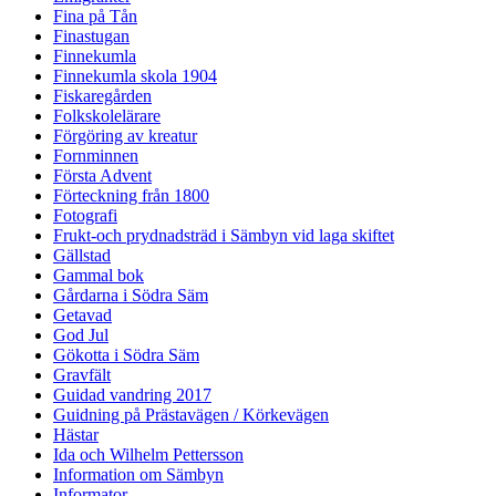
Fina på Tån
Finastugan
Finnekumla
Finnekumla skola 1904
Fiskaregården
Folkskolelärare
Förgöring av kreatur
Fornminnen
Första Advent
Förteckning från 1800
Fotografi
Frukt-och prydnadsträd i Sämbyn vid laga skiftet
Gällstad
Gammal bok
Gårdarna i Södra Säm
Getavad
God Jul
Gökotta i Södra Säm
Gravfält
Guidad vandring 2017
Guidning på Prästavägen / Körkevägen
Hästar
Ida och Wilhelm Pettersson
Information om Sämbyn
Informator