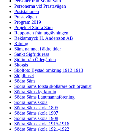
Personer från Södra Säm
Personerna vid Prästavägen
Poststationen
Prästavägen
Program 2019
Projektet Södra Säm
Rapporten från utgrävningen
Reklamtryck H. Andersson AB
Ritning
Säm, namnet i äldre tider
Sankt Sigfrids resa
Sjölin från Ödegården
Skogås
Skolfoto Bystad omkring 1912-1913
Slöjdhuset
Södra Säm
Södra Säms första skollärare och organist
Södra Säms kyrkoruin
Södra Säms Lantmannaförening
Södra Säms skola
Södra Säms skola 1895
Södra Säms skola 1907
Södra Säms skola 1908
Södra Säms skola 1915-1916
Södra Säms skola 1921-1922