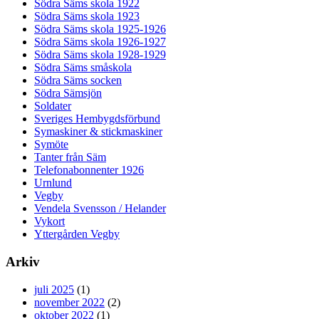
Södra Säms skola 1922
Södra Säms skola 1923
Södra Säms skola 1925-1926
Södra Säms skola 1926-1927
Södra Säms skola 1928-1929
Södra Säms småskola
Södra Säms socken
Södra Sämsjön
Soldater
Sveriges Hembygdsförbund
Symaskiner & stickmaskiner
Symöte
Tanter från Säm
Telefonabonnenter 1926
Urnlund
Vegby
Vendela Svensson / Helander
Vykort
Yttergården Vegby
Arkiv
juli 2025
(1)
november 2022
(2)
oktober 2022
(1)