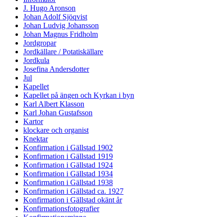
J. Hugo Aronson
Johan Adolf Sjöqvist
Johan Ludvig Johansson
Johan Magnus Fridholm
Jordgropar
Jordkällare / Potatiskällare
Jordkula
Josefina Andersdotter
Jul
Kapellet
Kapellet på ängen och Kyrkan i byn
Karl Albert Klasson
Karl Johan Gustafsson
Kartor
klockare och organist
Knektar
Konfirmation i Gällstad 1902
Konfirmation i Gällstad 1919
Konfirmation i Gällstad 1924
Konfirmation i Gällstad 1934
Konfirmation i Gällstad 1938
Konfirmation i Gällstad ca. 1927
Konfirmation i Gällstad okänt år
Konfirmationsfotografier