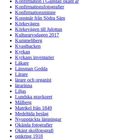
Konfirmation i Gällstad okänt år
Konfirmationsfotografier
Konfirmationsminne
Konstnär från Södra Säm
Körkevägen
Körkevägen till Julottan
Kulturarvsdagen 2017
Kummeliberg
Kvastbacken
Kyrkan
Kyrkans inventarier
Läkare
Länsman Gedda
Lärare
lärare och organist
lärarinna
Liljas
Lundska gravkoret
Målberg
Matrikel från 1849
Medeltida beslag
Nyupptäckta lämningar
Okända fotografier
Okänt skolfotografi
omkring 1918