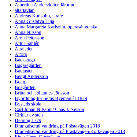
Albertina Andersdotter, lärarinna
altartavlan
Andreas Karlsohn, lärare
Anna Gustafva Lilja
Anna Margareta Karlsohn, operasångerska
Anna Nilsson
Aron Petersson
Artur Sahlén
Ätraleden
Attorp
Backstuga
Bagaregården
Bautasten
Bengt Andersson
Boarp
Bosgården
Britta och Johannes Jönsson
Byordning för Sems Byemän år 1829
Bystads skola
Carl Johan Nilsson / Chas J. Nelson
Cirklar av sten
Delning 1779
Dramatiserad vandring på Prästavägen 2018
Dramatiserad vandring på Prästavägen/Körkevägen 2013
Einar Harry Gustafsson