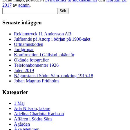
2017
av
admin
.
Sök
efter:
Senaste inläggen
Reklamtryck H. Andersson AB
Julfirande på Attorp i början på 1900-talet
Ortnamnskoden
Jordgropar
Konfirmation i Gällstad, okänt år
Okända fotografier
Telefonabonnenter 1926
Julen 2019
Någonstans i Södra Säm, omkring 1915-18
Johan Magnus Fridholm
Kategorier
1 Maj
Ada Nilsson, läkare
Adelina Charlotta Karlsson
Affären i Södra Säm
Ågården
Åke Mellgren