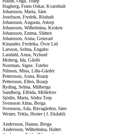
Hallin, Olga, Toarp
Hagberg, Frans Oskar, Kvarnhult
Johansson, Maria, Säm
Josefsson, Fredrik, Röshult
Johansson, Augusta, Attorp
Johansson, Wilhelmina, Kroken
Johansson, Emma, Slätten
Johansson, Anna, Getavad
Kinander, Fredrika, Övre Lid
Larsson, Selma, Engabo
Landahl, Anna, Nylund
Moberg, Ida, Gårdö
Norrman, Signe, Totebo
Nilsson, Mina, Lilla-Gärdet
Pettersson, Anna, Boarp
Pettersson, Ellen, Boarp
Ryding, Selma, Målberga
Sandberg, Elfrida, Möllefors
Sjödin, Maria, Södra Torp
Svensson Alma, Berga
Svensson, Ada, Rävagården, Säm
Wester, Tekla, Hester ( f. Ekdahl)
Andersson, Hanna, Berga
Andersson, Wilhelmina, Hultet