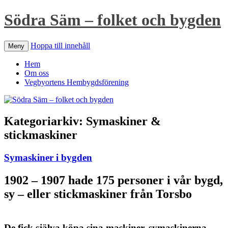
Södra Säm – folket och bygden
Hoppa till innehåll
Meny
Hem
Om oss
Vegbyortens Hembygdsförening
Kategoriarkiv:
Symaskiner &
stickmaskiner
Symaskiner i bygden
1902 – 1907 hade 175 personer i vår bygd,
sy – eller stickmaskiner från Torsbo
De fick själva köpa sina maskiner, symaskinerna