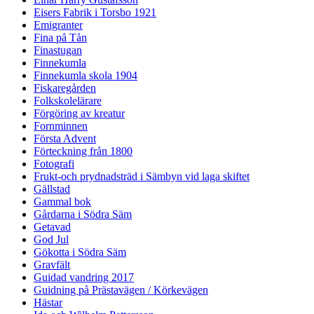
Eisers Fabrik i Torsbo 1921
Emigranter
Fina på Tån
Finastugan
Finnekumla
Finnekumla skola 1904
Fiskaregården
Folkskolelärare
Förgöring av kreatur
Fornminnen
Första Advent
Förteckning från 1800
Fotografi
Frukt-och prydnadsträd i Sämbyn vid laga skiftet
Gällstad
Gammal bok
Gårdarna i Södra Säm
Getavad
God Jul
Gökotta i Södra Säm
Gravfält
Guidad vandring 2017
Guidning på Prästavägen / Körkevägen
Hästar