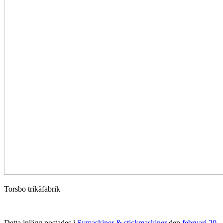
Torsbo trikåfabrik
Detta inlägg postades i
Symaskiner & stickmaskiner
den
februari 20,