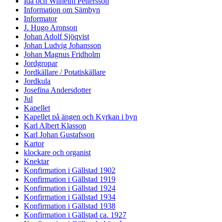
Ida och Wilhelm Pettersson
Information om Sämbyn
Informator
J. Hugo Aronson
Johan Adolf Sjöqvist
Johan Ludvig Johansson
Johan Magnus Fridholm
Jordgropar
Jordkällare / Potatiskällare
Jordkula
Josefina Andersdotter
Jul
Kapellet
Kapellet på ängen och Kyrkan i byn
Karl Albert Klasson
Karl Johan Gustafsson
Kartor
klockare och organist
Knektar
Konfirmation i Gällstad 1902
Konfirmation i Gällstad 1919
Konfirmation i Gällstad 1924
Konfirmation i Gällstad 1934
Konfirmation i Gällstad 1938
Konfirmation i Gällstad ca. 1927