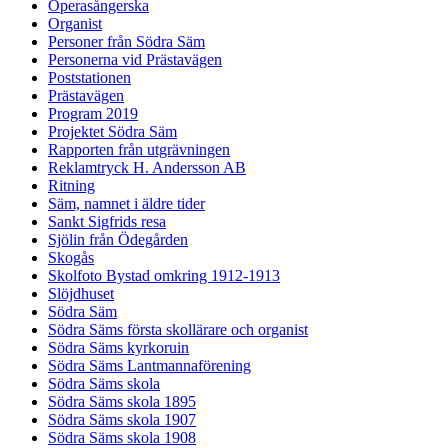
Operasångerska
Organist
Personer från Södra Säm
Personerna vid Prästavägen
Poststationen
Prästavägen
Program 2019
Projektet Södra Säm
Rapporten från utgrävningen
Reklamtryck H. Andersson AB
Ritning
Säm, namnet i äldre tider
Sankt Sigfrids resa
Sjölin från Ödegården
Skogås
Skolfoto Bystad omkring 1912-1913
Slöjdhuset
Södra Säm
Södra Säms första skollärare och organist
Södra Säms kyrkoruin
Södra Säms Lantmannaförening
Södra Säms skola
Södra Säms skola 1895
Södra Säms skola 1907
Södra Säms skola 1908