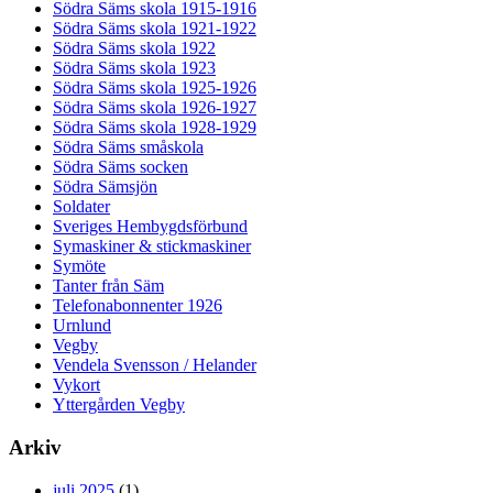
Södra Säms skola 1915-1916
Södra Säms skola 1921-1922
Södra Säms skola 1922
Södra Säms skola 1923
Södra Säms skola 1925-1926
Södra Säms skola 1926-1927
Södra Säms skola 1928-1929
Södra Säms småskola
Södra Säms socken
Södra Sämsjön
Soldater
Sveriges Hembygdsförbund
Symaskiner & stickmaskiner
Symöte
Tanter från Säm
Telefonabonnenter 1926
Urnlund
Vegby
Vendela Svensson / Helander
Vykort
Yttergården Vegby
Arkiv
juli 2025
(1)