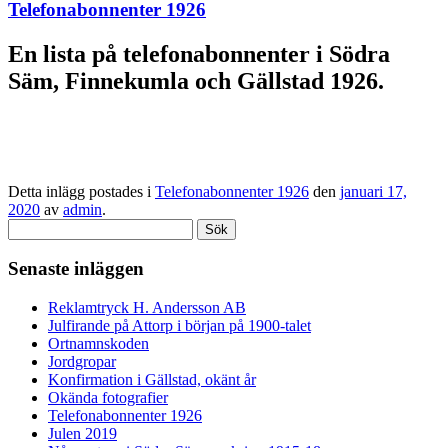
Telefonabonnenter 1926
En lista på telefonabonnenter i Södra
Säm, Finnekumla och Gällstad 1926.
Detta inlägg postades i
Telefonabonnenter 1926
den
januari 17,
2020
av
admin
.
Sök
efter:
Senaste inläggen
Reklamtryck H. Andersson AB
Julfirande på Attorp i början på 1900-talet
Ortnamnskoden
Jordgropar
Konfirmation i Gällstad, okänt år
Okända fotografier
Telefonabonnenter 1926
Julen 2019