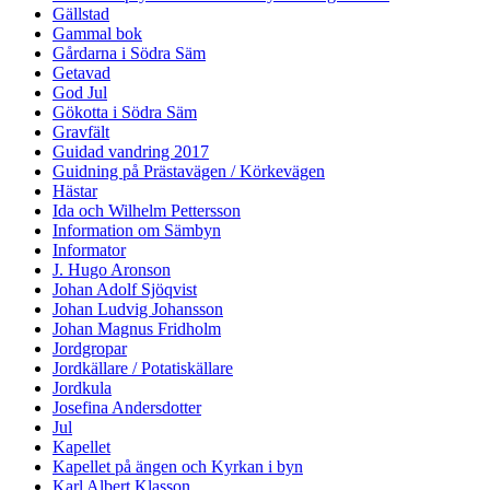
Gällstad
Gammal bok
Gårdarna i Södra Säm
Getavad
God Jul
Gökotta i Södra Säm
Gravfält
Guidad vandring 2017
Guidning på Prästavägen / Körkevägen
Hästar
Ida och Wilhelm Pettersson
Information om Sämbyn
Informator
J. Hugo Aronson
Johan Adolf Sjöqvist
Johan Ludvig Johansson
Johan Magnus Fridholm
Jordgropar
Jordkällare / Potatiskällare
Jordkula
Josefina Andersdotter
Jul
Kapellet
Kapellet på ängen och Kyrkan i byn
Karl Albert Klasson