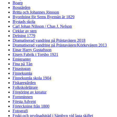
Boarp
Bosgården
Britta och Johannes Jönsson
Byordning för Sems Byemän år 1829
Bystads skola
Carl Johan Nilsson / Chas J. Nelson
Cirklar av sten
Delning 1779
Dramatiserad vandring på Prästavägen 2018
Dramatiserad vandring på Prästavägen/Körkevägen 2013
Einar Harry Gustafsson
Eisers Fabrik i Torsbo 1921
Emigranter
Fina på Tån
Finastugan
Finnekumla
Finnekumla skola 1904
Fiskaregården
Folkskolelärare
Förgöring av kreatur
Fornminnen
Första Advent
Förteckning från 1800
Fotografi
Frukt-och prydnadsträd i Sämbyn vid laga skiftet