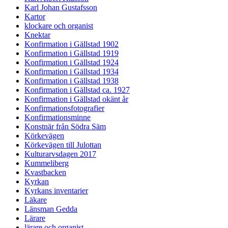
Karl Johan Gustafsson
Kartor
klockare och organist
Knektar
Konfirmation i Gällstad 1902
Konfirmation i Gällstad 1919
Konfirmation i Gällstad 1924
Konfirmation i Gällstad 1934
Konfirmation i Gällstad 1938
Konfirmation i Gällstad ca. 1927
Konfirmation i Gällstad okänt år
Konfirmationsfotografier
Konfirmationsminne
Konstnär från Södra Säm
Körkevägen
Körkevägen till Julottan
Kulturarvsdagen 2017
Kummeliberg
Kvastbacken
Kyrkan
Kyrkans inventarier
Läkare
Länsman Gedda
Lärare
lärare och organist