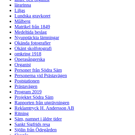
lärarinna
Liljas
Lundska gravkoret
Målberg
Matrikel från 1849
Medeltida beslag
Nyupptäckta lämningar
Okända fotografier
Okänt skolfotografi
omkring 1918
Operasångerska
Organist
Personer från Södra Säm
Personerna vid Prästavägen
Poststationen
Prästavägen
Program 2019
Projektet Södra Säm
Rapporten från utgrävningen
Reklamtryck H. Andersson AB
Ritning
Säm, namnet i äldre tider
Sankt Sigfrids resa
Sjölin från Ödegården