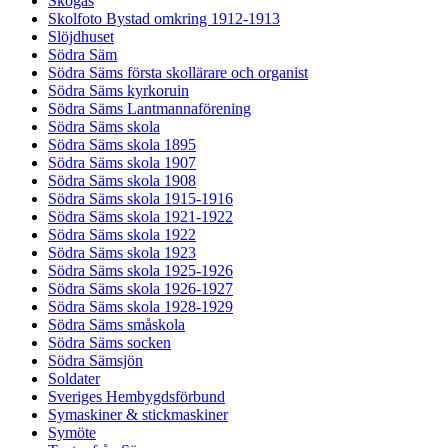
Skogås
Skolfoto Bystad omkring 1912-1913
Slöjdhuset
Södra Säm
Södra Säms första skollärare och organist
Södra Säms kyrkoruin
Södra Säms Lantmannaförening
Södra Säms skola
Södra Säms skola 1895
Södra Säms skola 1907
Södra Säms skola 1908
Södra Säms skola 1915-1916
Södra Säms skola 1921-1922
Södra Säms skola 1922
Södra Säms skola 1923
Södra Säms skola 1925-1926
Södra Säms skola 1926-1927
Södra Säms skola 1928-1929
Södra Säms småskola
Södra Säms socken
Södra Sämsjön
Soldater
Sveriges Hembygdsförbund
Symaskiner & stickmaskiner
Symöte