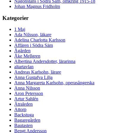
Någonstans i Södra Säm, omkring 1915-18
Johan Magnus Fridholm
Kategorier
1 Maj
Ada Nilsson, läkare
Adelina Charlotta Karlsson
Affären i Södra Säm
Ågården
Åke Mellgren
Albertina Andersdotter, lärarinna
altartavlan
Andreas Karlsohn, lärare
Anna Gustafva Lilja
Anna Margareta Karlsohn, operasångerska
Anna Nilsson
Aron Petersson
Artur Sahlén
Ätraleden
Attorp
Backstuga
Bagaregården
Bautasten
Bengt Andersson