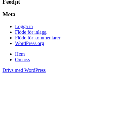
Feedjit
Meta
Logga in
Flöde för inlägg
Flöde för kommentarer
WordPress.org
Hem
Om oss
Drivs med WordPress