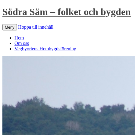
Södra Säm – folket och bygden
Hoppa till innehåll
Meny
Hem
Om oss
Vegbyortens Hembygdsförening