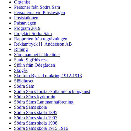
Organist
Personer från Södra Säm
Personerna vid Prästavägen
Poststationen
Prästavägen
Program 2019
Projektet Södra Säm
Rapporten från utgrävningen
Reklamtryck H. Andersson AB
Ritning
Säm, namnet i äldre tider
Sankt Sigfrids resa
Sjölin från Ödegården
Skogås
Skolfoto Bystad omkring 1912-1913
Slöjdhuset
Södra Säm
Södra Säms första skollärare och organist
Södra Säms kyrkoruin
Södra Säms Lantmannaförening
Södra Säms skola
Södra Säms skola 1895
Södra Säms skola 1907
Södra Säms skola 1908
Södra Säms skola 1915-1916