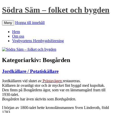
Södra Säm – folket och bygden
Hoppa till innehåll
Meny
Hem
Om oss
Vegbyortens Hembygdsförening
Kategoriarkiv:
Bosgården
Jordkällare / Potatiskällare
Jordkällaren vid slutet av
Prästavägen
restaureras.
Källaren är ovanligt stor och är mycket fint byggd med kupoltak.
Den finns på Bosgårdens ägor, som var en länsmansgård fram till
1930-talet.
Bosgården
har även skrivits som
Bordsgården.
I början av 1800-talet hette kronolänsmannen Sven Linderoth, född
1783.