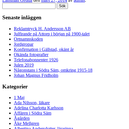
Länsman Gedda
den
mars 27, 2014
av
admin
.
Sök
efter:
Senaste inläggen
Reklamtryck H. Andersson AB
Julfirande på Attorp i början på 1900-talet
Ortnamnskoden
Jordgropar
Konfirmation i Gällstad, okänt år
Okända fotografier
Telefonabonnenter 1926
Julen 2019
Någonstans i Södra Säm, omkring 1915-18
Johan Magnus Fridholm
Kategorier
1 Maj
Ada Nilsson, läkare
Adelina Charlotta Karlsson
Affären i Södra Säm
Ågården
Åke Mellgren
Albertina Andersdotter, lärarinna