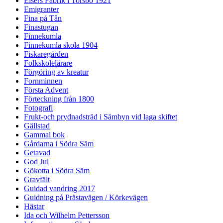
Eisers Fabrik i Torsbo 1921
Emigranter
Fina på Tån
Finastugan
Finnekumla
Finnekumla skola 1904
Fiskaregården
Folkskolelärare
Förgöring av kreatur
Fornminnen
Första Advent
Förteckning från 1800
Fotografi
Frukt-och prydnadsträd i Sämbyn vid laga skiftet
Gällstad
Gammal bok
Gårdarna i Södra Säm
Getavad
God Jul
Gökotta i Södra Säm
Gravfält
Guidad vandring 2017
Guidning på Prästavägen / Körkevägen
Hästar
Ida och Wilhelm Pettersson