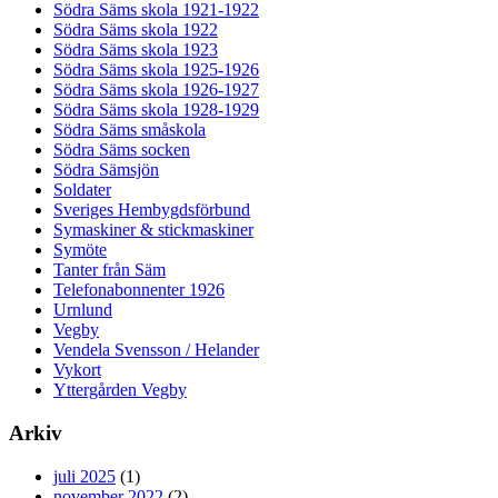
Södra Säms skola 1921-1922
Södra Säms skola 1922
Södra Säms skola 1923
Södra Säms skola 1925-1926
Södra Säms skola 1926-1927
Södra Säms skola 1928-1929
Södra Säms småskola
Södra Säms socken
Södra Sämsjön
Soldater
Sveriges Hembygdsförbund
Symaskiner & stickmaskiner
Symöte
Tanter från Säm
Telefonabonnenter 1926
Urnlund
Vegby
Vendela Svensson / Helander
Vykort
Yttergården Vegby
Arkiv
juli 2025
(1)
november 2022
(2)