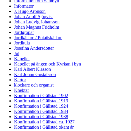
Information om Sämbyn
Informator
J. Hugo Aronson
Johan Adolf Sjöqvist
Johan Ludvig Johansson
Johan Magnus Fridholm
Jordgropar
Jordkällare / Potatiskällare
Jordkula
Josefina Andersdotter
Jul
Kapellet
Kapellet på ängen och Kyrkan i byn
Karl Albert Klasson
Karl Johan Gustafsson
Kartor
klockare och organist
Knektar
Konfirmation i Gällstad 1902
Konfirmation i Gällstad 1919
Konfirmation i Gällstad 1924
Konfirmation i Gällstad 1934
Konfirmation i Gällstad 1938
Konfirmation i Gällstad ca. 1927
Konfirmation i Gällstad okänt år