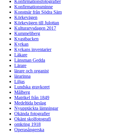
Konfirmationsfotografier
Konfirmationsminne
Konstnär från Södra Säm
Körkevägen
Körkevägen till Julottan
Kulturarvsdagen 2017
Kummeliberg
Kvastbacken
Kyrkan
Kyrkans inventarier
Läkare
Länsman Gedda
Lärare
lärare och organist
lärarinna
Liljas
Lundska gravkoret
Målberg
Matrikel från 1849
Medeltida beslag
Nyupptäckta lämningar
Okända fotografier
Okänt skolfotografi
omkring 1918
Operasångerska