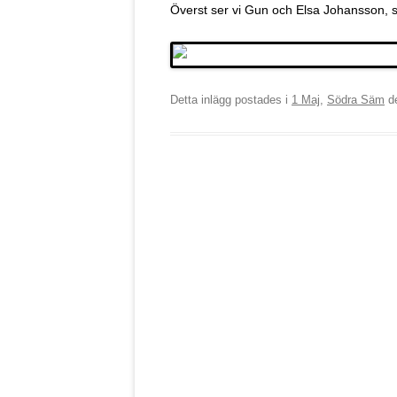
Överst ser vi Gun och Elsa Johansson, 
Detta inlägg postades i
1 Maj
,
Södra Säm
d