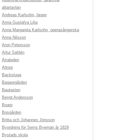
altartavlan
Andreas Karlsohn, lärare
Anna Gustafva Lilja
Anna Margareta Karlsohn, operasångerska
Anna Nilsson
Aron Petersson
Artur Sahlén
Ätraleden
Attorp
Backstuga
Bagaregården
Bautasten
Bengt Andersson
Boarp
Bosgården
Britta och Johannes Jönsson
Byordning för Sems Byemän år 1829
Bystads skola