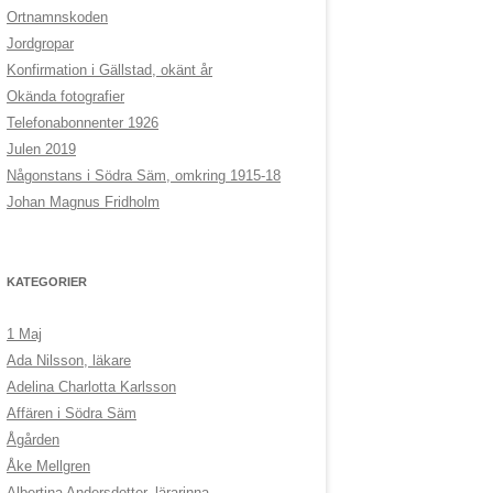
r
Ortnamnskoden
:
Jordgropar
Konfirmation i Gällstad, okänt år
Okända fotografier
Telefonabonnenter 1926
Julen 2019
Någonstans i Södra Säm, omkring 1915-18
Johan Magnus Fridholm
KATEGORIER
1 Maj
Ada Nilsson, läkare
Adelina Charlotta Karlsson
Affären i Södra Säm
Ågården
Åke Mellgren
Albertina Andersdotter, lärarinna