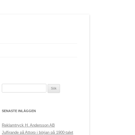
S
ö
k
e
SENASTE INLÄGGEN
f
t
Reklamtryck H. Andersson AB
e
Julfirande på Attorp i början på 1900-talet