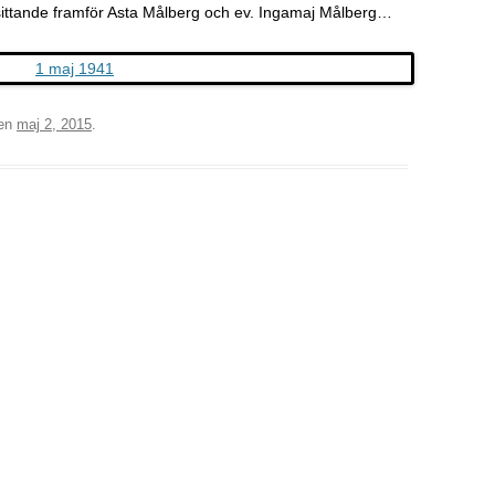
sittande framför Asta Målberg och ev. Ingamaj Målberg…
en
maj 2, 2015
.