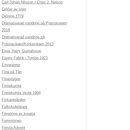
Carl Johan Nilsson / Chas J. Nelson
Cirklar av sten
Delning 1779
Dramatiserad vandring på Prästavägen
2018
Dramatiserad vandring på
Prästavägen/Körkevägen 2013
Einar Harry Gustafsson
Eisers Fabrik i Torsbo 1921
Emigranter
Fina på Tån
Finastugan
Finnekumla
Finnekumla skola 1904
Fiskaregården
Folkskolelärare
Förgöring av kreatur
Fornminnen
Första Advent