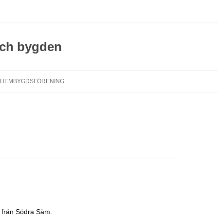
och bygden
Hoppa
till
 HEMBYGDSFÖRENING
innehåll
n från Södra Säm.