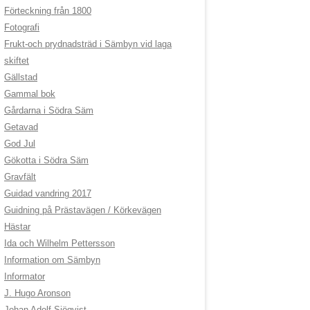
Förteckning från 1800
Fotografi
Frukt-och prydnadsträd i Sämbyn vid laga
skiftet
Gällstad
Gammal bok
Gårdarna i Södra Säm
Getavad
God Jul
Gökotta i Södra Säm
Gravfält
Guidad vandring 2017
Guidning på Prästavägen / Körkevägen
Hästar
Ida och Wilhelm Pettersson
Information om Sämbyn
Informator
J. Hugo Aronson
Johan Adolf Sjöqvist