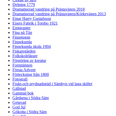
Delning 1779
Dramatiserad vandring på Prästavägen 2018
Dramatiserad vandring på Prästavägen/Körkevägen 2013
Einar Harry Gustafsson
Eisers Fabrik i Torsbo 1921
Emigranter
Fina på Tån
Finastugan
Finnekumla
Finnekumla skola 1904
Fiskaregården
Folkskolelärare
Förgöring av kreatur
Fornminnen
Första Advent
Förteckning från 1800
Fotografi
Frukt-och prydnadsträd i Sämbyn vid laga skiftet
Gällstad
Gammal bok
Gårdarna i Södra Säm
Getavad
God Jul
Gökotta i Södra Säm