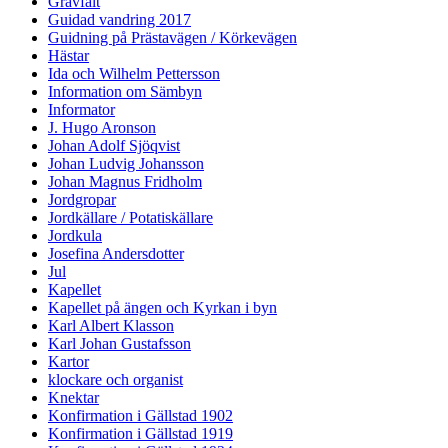
Gravfält
Guidad vandring 2017
Guidning på Prästavägen / Körkevägen
Hästar
Ida och Wilhelm Pettersson
Information om Sämbyn
Informator
J. Hugo Aronson
Johan Adolf Sjöqvist
Johan Ludvig Johansson
Johan Magnus Fridholm
Jordgropar
Jordkällare / Potatiskällare
Jordkula
Josefina Andersdotter
Jul
Kapellet
Kapellet på ängen och Kyrkan i byn
Karl Albert Klasson
Karl Johan Gustafsson
Kartor
klockare och organist
Knektar
Konfirmation i Gällstad 1902
Konfirmation i Gällstad 1919