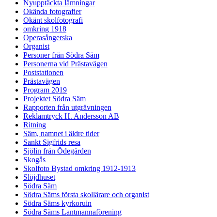
Nyupptäckta lämningar
Okända fotografier
Okänt skolfotografi
omkring 1918
Operasångerska
Organist
Personer från Södra Säm
Personerna vid Prästavägen
Poststationen
Prästavägen
Program 2019
Projektet Södra Säm
Rapporten från utgrävningen
Reklamtryck H. Andersson AB
Ritning
Säm, namnet i äldre tider
Sankt Sigfrids resa
Sjölin från Ödegården
Skogås
Skolfoto Bystad omkring 1912-1913
Slöjdhuset
Södra Säm
Södra Säms första skollärare och organist
Södra Säms kyrkoruin
Södra Säms Lantmannaförening