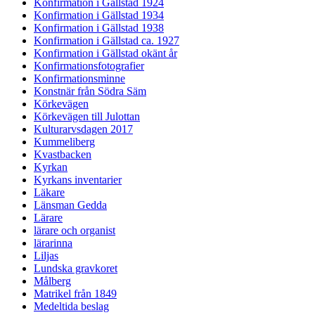
Konfirmation i Gällstad 1924
Konfirmation i Gällstad 1934
Konfirmation i Gällstad 1938
Konfirmation i Gällstad ca. 1927
Konfirmation i Gällstad okänt år
Konfirmationsfotografier
Konfirmationsminne
Konstnär från Södra Säm
Körkevägen
Körkevägen till Julottan
Kulturarvsdagen 2017
Kummeliberg
Kvastbacken
Kyrkan
Kyrkans inventarier
Läkare
Länsman Gedda
Lärare
lärare och organist
lärarinna
Liljas
Lundska gravkoret
Målberg
Matrikel från 1849
Medeltida beslag