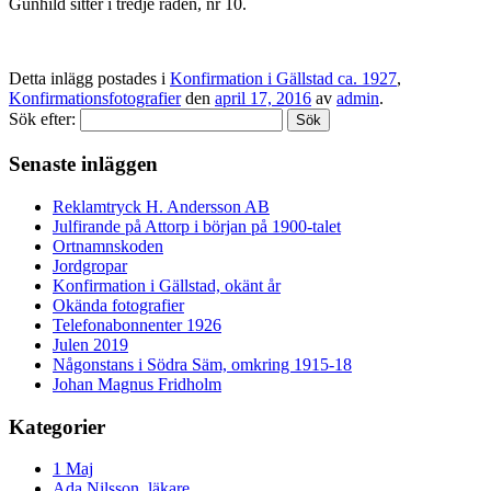
Gunhild sitter i tredje raden, nr 10.
Detta inlägg postades i
Konfirmation i Gällstad ca. 1927
,
Konfirmationsfotografier
den
april 17, 2016
av
admin
.
Sök efter:
Senaste inläggen
Reklamtryck H. Andersson AB
Julfirande på Attorp i början på 1900-talet
Ortnamnskoden
Jordgropar
Konfirmation i Gällstad, okänt år
Okända fotografier
Telefonabonnenter 1926
Julen 2019
Någonstans i Södra Säm, omkring 1915-18
Johan Magnus Fridholm
Kategorier
1 Maj
Ada Nilsson, läkare