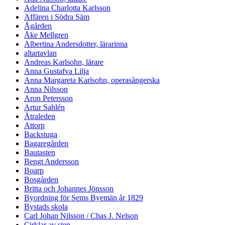
Adelina Charlotta Karlsson
Affären i Södra Säm
Ågården
Åke Mellgren
Albertina Andersdotter, lärarinna
altartavlan
Andreas Karlsohn, lärare
Anna Gustafva Lilja
Anna Margareta Karlsohn, operasångerska
Anna Nilsson
Aron Petersson
Artur Sahlén
Ätraleden
Attorp
Backstuga
Bagaregården
Bautasten
Bengt Andersson
Boarp
Bosgården
Britta och Johannes Jönsson
Byordning för Sems Byemän år 1829
Bystads skola
Carl Johan Nilsson / Chas J. Nelson
Cirklar av sten