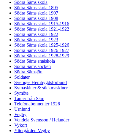
Södra Säms skola
Södra Säms skola 1895
Södra Säms skola 1907
Södra Säms skola 1908
Södra Säms skola 1915-1916
Södra Säms skola 1921-1922
Södra Säms skola 1922
Södra Säms skola 1923
Södra Säms skola 1925-1926
Södra Säms skola 1926-1927
Södra Säms skola 1928-1929
Södra Säms småskola
Södra Säms socken
Södra Sämsjön
Soldater
Sveriges Hembygdsförbund
Symaskiner & stickmaskiner
Symöte
Tanter från Säm
Telefonabonnenter 1926
Urnlund
Vegby
Vendela Svensson / Helander
Vykort
Yttergården Vegby