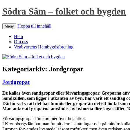
Södra Säm – folket och bygden
Hoppa till innehåll
Meny
Hem
Om oss
Vegbyortens Hembygdsförening
Kategoriarkiv:
Jordgropar
Jordgropar
De kallas även sandgropar eller förvaringsgropar. Groparna använ
Sandkullen, som ligger i utkanten av byn, har varit ett sandtag o
Därför vet vi att det har funnits fler gropar än det ett tio-tal som
Man antar att groparna användes av byborna före laga skiftet, 1
Förvaringsgropar förekommer över hela riket.
I Kronobergs län har man funnit dem i sluttningar och på mindre kulla
I gropen förvarades livsmedel såsom rotfrukter, men även redskap so