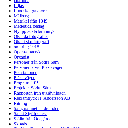
lärarinna
Liljas
Lundska gravkoret
Målberg
Matrikel från 1849
Medeltida beslag
Nyupptäckta lämningar
Okända fotografier
Okänt skolfotografi
omkring 1918
Operasångerska
Organist
Personer från Södra Säm
Personerna vid Prästavägen
Poststationen
Prästavägen
Program 2019
Projektet Södra Säm
Rapporten från utgrävningen
Reklamtryck H. Andersson AB
Ritning
Säm, namnet i äldre tider
Sankt Sigfrids resa
Sjölin från Ödegården
Skogås