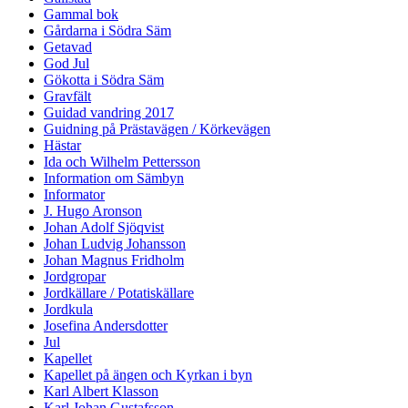
Gammal bok
Gårdarna i Södra Säm
Getavad
God Jul
Gökotta i Södra Säm
Gravfält
Guidad vandring 2017
Guidning på Prästavägen / Körkevägen
Hästar
Ida och Wilhelm Pettersson
Information om Sämbyn
Informator
J. Hugo Aronson
Johan Adolf Sjöqvist
Johan Ludvig Johansson
Johan Magnus Fridholm
Jordgropar
Jordkällare / Potatiskällare
Jordkula
Josefina Andersdotter
Jul
Kapellet
Kapellet på ängen och Kyrkan i byn
Karl Albert Klasson
Karl Johan Gustafsson