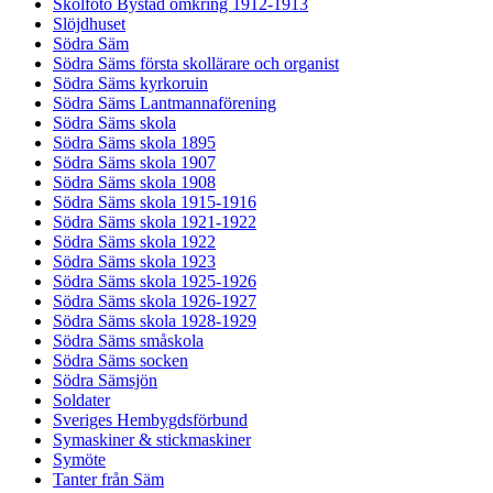
Skolfoto Bystad omkring 1912-1913
Slöjdhuset
Södra Säm
Södra Säms första skollärare och organist
Södra Säms kyrkoruin
Södra Säms Lantmannaförening
Södra Säms skola
Södra Säms skola 1895
Södra Säms skola 1907
Södra Säms skola 1908
Södra Säms skola 1915-1916
Södra Säms skola 1921-1922
Södra Säms skola 1922
Södra Säms skola 1923
Södra Säms skola 1925-1926
Södra Säms skola 1926-1927
Södra Säms skola 1928-1929
Södra Säms småskola
Södra Säms socken
Södra Sämsjön
Soldater
Sveriges Hembygdsförbund
Symaskiner & stickmaskiner
Symöte
Tanter från Säm