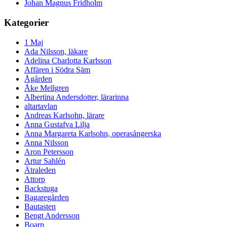
Johan Magnus Fridholm
Kategorier
1 Maj
Ada Nilsson, läkare
Adelina Charlotta Karlsson
Affären i Södra Säm
Ågården
Åke Mellgren
Albertina Andersdotter, lärarinna
altartavlan
Andreas Karlsohn, lärare
Anna Gustafva Lilja
Anna Margareta Karlsohn, operasångerska
Anna Nilsson
Aron Petersson
Artur Sahlén
Ätraleden
Attorp
Backstuga
Bagaregården
Bautasten
Bengt Andersson
Boarp