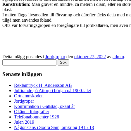
Konstruktion:
Man gräver en mindre, ca metern i diam, eller en större
blast.
I mitten läggs livsmedlen till förvaring och därefter täcks detta med m
tillgå men användes ibland
Ofta var förvaringsgropen en föregångare till jordkällaren, men även 
Detta inlägg postades i
Jordgropar
den
oktober 27, 2022
av
admin
.
Sök
efter:
Senaste inläggen
Reklamtryck H. Andersson AB
Julfirande på Attorp i början på 1900-talet
Ortnamnskoden
Jordgropar
Konfirmation i Gällstad, okänt år
Okända fotografier
Telefonabonnenter 1926
Julen 2019
Någonstans i Södra Säm, omkring 1915-18