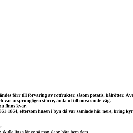
des förr till förvaring av rotfrukter, såsom potatis, kålrötter. Ä
ch var ursprungligen större, ända ut till nuvarande väg.
 nu finns kvar.
861-1864, eftersom husen i byn då var samlade här nere, kring ky
r.
m skulle ligga länge så man slapp bära hem dem.