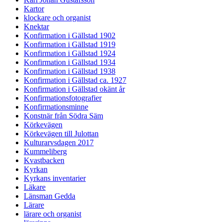
Kartor
klockare och organist
Knektar
Konfirmation i Gällstad 1902
Konfirmation i Gällstad 1919
Konfirmation i Gällstad 1924
Konfirmation i Gällstad 1934
Konfirmation i Gällstad 1938
Konfirmation i Gällstad ca. 1927
Konfirmation i Gällstad okänt år
Konfirmationsfotografier
Konfirmationsminne
Konstnär från Södra Säm
Körkevägen
Körkevägen till Julottan
Kulturarvsdagen 2017
Kummeliberg
Kvastbacken
Kyrkan
Kyrkans inventarier
Läkare
Länsman Gedda
Lärare
lärare och organist