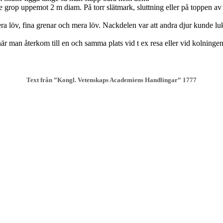
 grop uppemot 2 m diam. På torr slätmark, sluttning eller på toppen av 
era löv, fina grenar och mera löv. Nackdelen var att andra djur kunde lukt
när man återkom till en och samma plats vid t ex resa eller vid kolninge
Text från ”Kongl. Vetenskaps Academiens
Handlingar” 1777