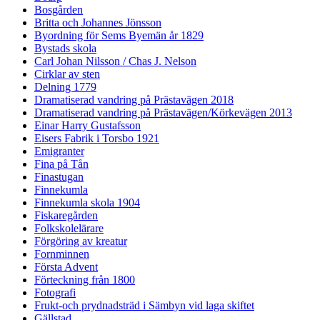
Bosgården
Britta och Johannes Jönsson
Byordning för Sems Byemän år 1829
Bystads skola
Carl Johan Nilsson / Chas J. Nelson
Cirklar av sten
Delning 1779
Dramatiserad vandring på Prästavägen 2018
Dramatiserad vandring på Prästavägen/Körkevägen 2013
Einar Harry Gustafsson
Eisers Fabrik i Torsbo 1921
Emigranter
Fina på Tån
Finastugan
Finnekumla
Finnekumla skola 1904
Fiskaregården
Folkskolelärare
Förgöring av kreatur
Fornminnen
Första Advent
Förteckning från 1800
Fotografi
Frukt-och prydnadsträd i Sämbyn vid laga skiftet
Gällstad