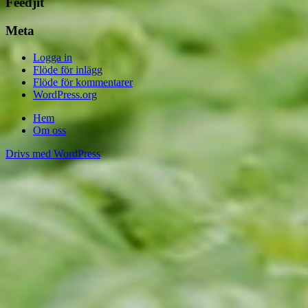
Feedjit
Meta
Logga in
Flöde för inlägg
Flöde för kommentarer
WordPress.org
Hem
Om oss
Drivs med WordPress