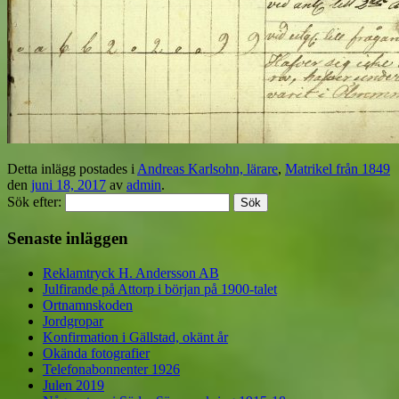
Detta inlägg postades i
Andreas Karlsohn, lärare
,
Matrikel från 1849
den
juni 18, 2017
av
admin
.
Sök efter:
Senaste inläggen
Reklamtryck H. Andersson AB
Julfirande på Attorp i början på 1900-talet
Ortnamnskoden
Jordgropar
Konfirmation i Gällstad, okänt år
Okända fotografier
Telefonabonnenter 1926
Julen 2019