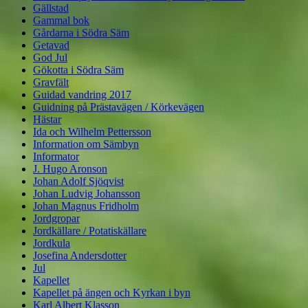
Gällstad
Gammal bok
Gårdarna i Södra Säm
Getavad
God Jul
Gökotta i Södra Säm
Gravfält
Guidad vandring 2017
Guidning på Prästavägen / Körkevägen
Hästar
Ida och Wilhelm Pettersson
Information om Sämbyn
Informator
J. Hugo Aronson
Johan Adolf Sjöqvist
Johan Ludvig Johansson
Johan Magnus Fridholm
Jordgropar
Jordkällare / Potatiskällare
Jordkula
Josefina Andersdotter
Jul
Kapellet
Kapellet på ängen och Kyrkan i byn
Karl Albert Klasson