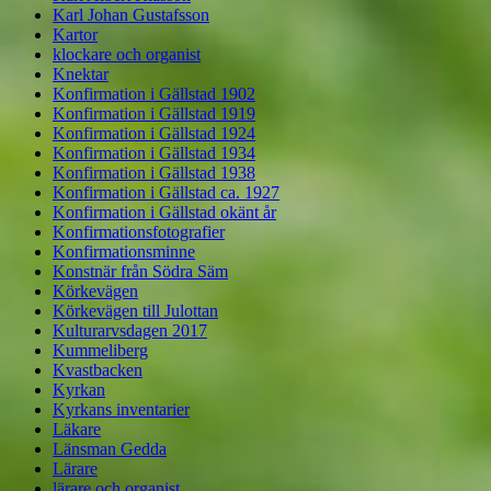
Karl Johan Gustafsson
Kartor
klockare och organist
Knektar
Konfirmation i Gällstad 1902
Konfirmation i Gällstad 1919
Konfirmation i Gällstad 1924
Konfirmation i Gällstad 1934
Konfirmation i Gällstad 1938
Konfirmation i Gällstad ca. 1927
Konfirmation i Gällstad okänt år
Konfirmationsfotografier
Konfirmationsminne
Konstnär från Södra Säm
Körkevägen
Körkevägen till Julottan
Kulturarvsdagen 2017
Kummeliberg
Kvastbacken
Kyrkan
Kyrkans inventarier
Läkare
Länsman Gedda
Lärare
lärare och organist