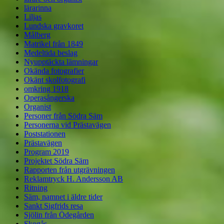
lärarinna
Liljas
Lundska gravkoret
Målberg
Matrikel från 1849
Medeltida beslag
Nyupptäckta lämningar
Okända fotografier
Okänt skolfotografi
omkring 1918
Operasångerska
Organist
Personer från Södra Säm
Personerna vid Prästavägen
Poststationen
Prästavägen
Program 2019
Projektet Södra Säm
Rapporten från utgrävningen
Reklamtryck H. Andersson AB
Ritning
Säm, namnet i äldre tider
Sankt Sigfrids resa
Sjölin från Ödegården
Skogås