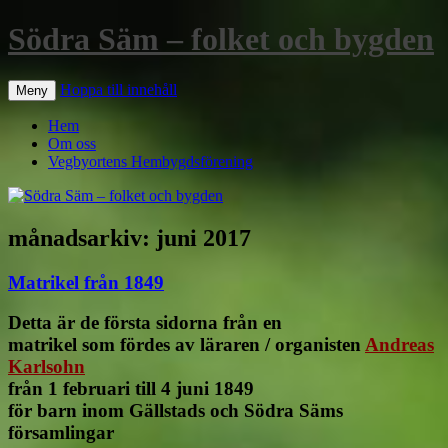
Södra Säm – folket och bygden
Hoppa till innehåll
Meny
Hem
Om oss
Vegbyortens Hembygdsförening
månadsarkiv:
juni 2017
Matrikel från 1849
Detta är de första sidorna från en
matrikel som fördes av läraren / organisten
Andreas
Karlsohn
från 1 februari till 4 juni 1849
för barn inom Gällstads och Södra Säms
församlingar