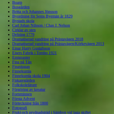
Boarp
Bosgården
Britta och Johannes Jönsson
Byordning för Sems Byemän år 1829
Bystads skola
Carl Johan Nilsson / Chas J. Nelson
Cirklar av sten
Delning 1779
Dramatiserad vandring på Prästavägen 2018
Dramatiserad vandring på Prästavägen/Körkevägen 2013
Einar Harry Gustafsson
Eisers Fabrik i Torsbo 1921
Emigranter
Fina på Tån
Finastugan
Finnekumla
Finnekumla skola 1904
Fiskaregården
Folkskolelärare
Förgöring av kreatur
Fornminnen
Första Advent
Förteckning från 1800
Fotografi
Frukt-och prydnadsträd i Sämbyn vid laga skiftet