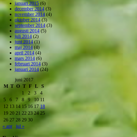
januari 2015
(6)
december 2014
(3)
november 2014
(4)
oktober 2014
(3)
september 2014
(3)
augusti 2014
(5)
juli 2014
(2)
juni 2014
(1)
maj 2014
(4)
april 2014
(4)
mars 2014
(6)
februari 2014
(3)
januari 2014
(24)
juni 2017
M
T
O
T
F
L
S
1
2
3
4
5
6
7
8
9
10
11
12
13
14
15
16
17
18
19
20
21
22
23
24
25
26
27
28
29
30
« apr
jul »