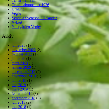
Tanter från Säm
Telefonabonnenter 1926
Urnlund
Vegby
Vendela Svensson / Helander
Vykort
Yttergården Vegby
Arkiv
juli 2025
(1)
november 2022
(2)
oktober 2022
(1)
juli 2020
(1)
mars 2020
(1)
januari 2020
(1)
december 2019
(2)
november 2019
(1)
juni 2019
(1)
maj 2019
(1)
mars 2019
(1)
februari 2019
(3)
december 2018
(3)
juli 2018
(2)
maj 2018
(1)