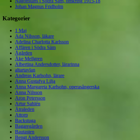
Någonstans i Södra Säm, omkring 1915-18
Johan Magnus Fridholm
Kategorier
1 Maj
Ada Nilsson, läkare
Adelina Charlotta Karlsson
Affären i Södra Säm
Ågården
Åke Mellgren
Albertina Andersdotter, lärarinna
altartavlan
Andreas Karlsohn, lärare
Anna Gustafva Lilja
Anna Margareta Karlsohn, operasångerska
Anna Nilsson
Aron Petersson
Artur Sahlén
Ätraleden
Attorp
Backstuga
Bagaregården
Bautasten
Bengt Andersson