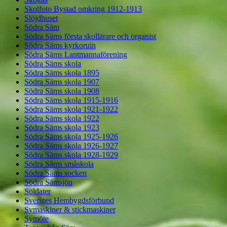
Skolfoto Bystad omkring 1912-1913
Slöjdhuset
Södra Säm
Södra Säms första skollärare och organist
Södra Säms kyrkoruin
Södra Säms Lantmannaförening
Södra Säms skola
Södra Säms skola 1895
Södra Säms skola 1907
Södra Säms skola 1908
Södra Säms skola 1915-1916
Södra Säms skola 1921-1922
Södra Säms skola 1922
Södra Säms skola 1923
Södra Säms skola 1925-1926
Södra Säms skola 1926-1927
Södra Säms skola 1928-1929
Södra Säms småskola
Södra Säms socken
Södra Sämsjön
Soldater
Sveriges Hembygdsförbund
Symaskiner & stickmaskiner
Symöte