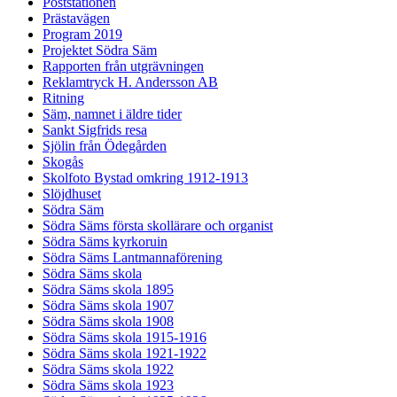
Poststationen
Prästavägen
Program 2019
Projektet Södra Säm
Rapporten från utgrävningen
Reklamtryck H. Andersson AB
Ritning
Säm, namnet i äldre tider
Sankt Sigfrids resa
Sjölin från Ödegården
Skogås
Skolfoto Bystad omkring 1912-1913
Slöjdhuset
Södra Säm
Södra Säms första skollärare och organist
Södra Säms kyrkoruin
Södra Säms Lantmannaförening
Södra Säms skola
Södra Säms skola 1895
Södra Säms skola 1907
Södra Säms skola 1908
Södra Säms skola 1915-1916
Södra Säms skola 1921-1922
Södra Säms skola 1922
Södra Säms skola 1923