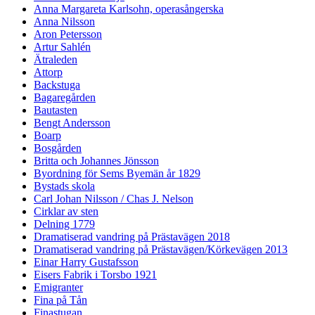
Anna Margareta Karlsohn, operasångerska
Anna Nilsson
Aron Petersson
Artur Sahlén
Ätraleden
Attorp
Backstuga
Bagaregården
Bautasten
Bengt Andersson
Boarp
Bosgården
Britta och Johannes Jönsson
Byordning för Sems Byemän år 1829
Bystads skola
Carl Johan Nilsson / Chas J. Nelson
Cirklar av sten
Delning 1779
Dramatiserad vandring på Prästavägen 2018
Dramatiserad vandring på Prästavägen/Körkevägen 2013
Einar Harry Gustafsson
Eisers Fabrik i Torsbo 1921
Emigranter
Fina på Tån
Finastugan