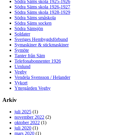
Södra Säms skola 1925-1926
Södra Säms skola 1926-1927
Södra Säms skola 1928-1929
Södra Säms småskola
Södra Säms socken
Södra Sämsjön
Soldater
Sveriges Hembygdsförbund
Symaskiner & stickmaskiner
Symöte
Tanter från Säm
Telefonabonnenter 1926
Urnlund
Vegby
Vendela Svensson / Helander
Vykort
Yttergården Vegby
Arkiv
juli 2025
(1)
november 2022
(2)
oktober 2022
(1)
juli 2020
(1)
mars 2020
(1)