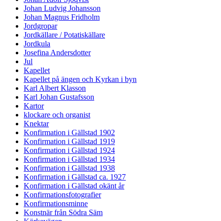
Johan Ludvig Johansson
Johan Magnus Fridholm
Jordgropar
Jordkällare / Potatiskällare
Jordkula
Josefina Andersdotter
Jul
Kapellet
Kapellet på ängen och Kyrkan i byn
Karl Albert Klasson
Karl Johan Gustafsson
Kartor
klockare och organist
Knektar
Konfirmation i Gällstad 1902
Konfirmation i Gällstad 1919
Konfirmation i Gällstad 1924
Konfirmation i Gällstad 1934
Konfirmation i Gällstad 1938
Konfirmation i Gällstad ca. 1927
Konfirmation i Gällstad okänt år
Konfirmationsfotografier
Konfirmationsminne
Konstnär från Södra Säm