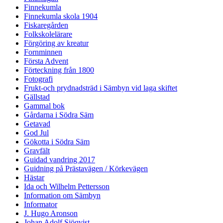
Finnekumla
Finnekumla skola 1904
Fiskaregården
Folkskolelärare
Förgöring av kreatur
Fornminnen
Första Advent
Förteckning från 1800
Fotografi
Frukt-och prydnadsträd i Sämbyn vid laga skiftet
Gällstad
Gammal bok
Gårdarna i Södra Säm
Getavad
God Jul
Gökotta i Södra Säm
Gravfält
Guidad vandring 2017
Guidning på Prästavägen / Körkevägen
Hästar
Ida och Wilhelm Pettersson
Information om Sämbyn
Informator
J. Hugo Aronson
Johan Adolf Sjöqvist