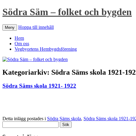
Södra Säm – folket och bygden
Hoppa till innehåll
Meny
Hem
Om oss
Vegbyortens Hembygdsförening
Kategoriarkiv:
Södra Säms skola 1921-192
Södra Säms skola 1921- 1922
Detta inlägg postades i
Södra Säms skola
,
Södra Säms skola 1921-19
Sök
efter: