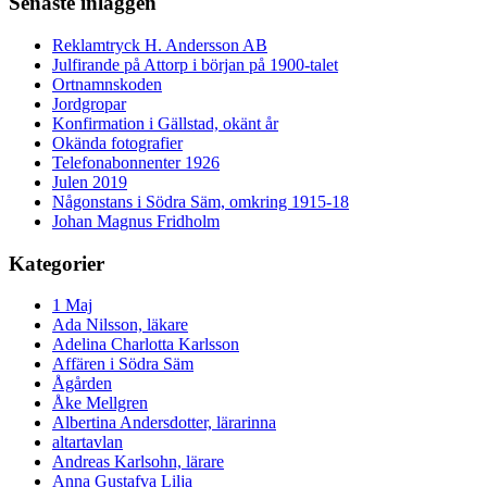
Senaste inläggen
Reklamtryck H. Andersson AB
Julfirande på Attorp i början på 1900-talet
Ortnamnskoden
Jordgropar
Konfirmation i Gällstad, okänt år
Okända fotografier
Telefonabonnenter 1926
Julen 2019
Någonstans i Södra Säm, omkring 1915-18
Johan Magnus Fridholm
Kategorier
1 Maj
Ada Nilsson, läkare
Adelina Charlotta Karlsson
Affären i Södra Säm
Ågården
Åke Mellgren
Albertina Andersdotter, lärarinna
altartavlan
Andreas Karlsohn, lärare
Anna Gustafva Lilja