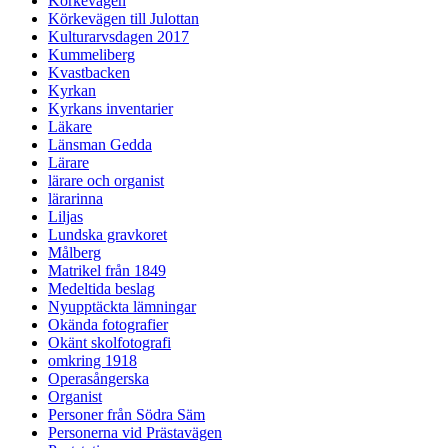
Körkevägen
Körkevägen till Julottan
Kulturarvsdagen 2017
Kummeliberg
Kvastbacken
Kyrkan
Kyrkans inventarier
Läkare
Länsman Gedda
Lärare
lärare och organist
lärarinna
Liljas
Lundska gravkoret
Målberg
Matrikel från 1849
Medeltida beslag
Nyupptäckta lämningar
Okända fotografier
Okänt skolfotografi
omkring 1918
Operasångerska
Organist
Personer från Södra Säm
Personerna vid Prästavägen