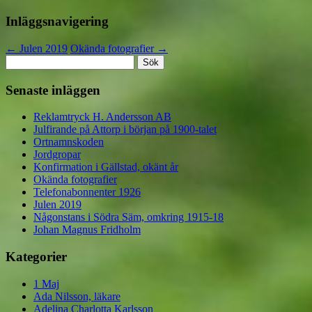
Inläggsnavigering
←
Julen 2019
Okända fotografier
→
Sök
efter:
Senaste inläggen
Reklamtryck H. Andersson AB
Julfirande på Attorp i början på 1900-talet
Ortnamnskoden
Jordgropar
Konfirmation i Gällstad, okänt år
Okända fotografier
Telefonabonnenter 1926
Julen 2019
Någonstans i Södra Säm, omkring 1915-18
Johan Magnus Fridholm
Kategorier
1 Maj
Ada Nilsson, läkare
Adelina Charlotta Karlsson