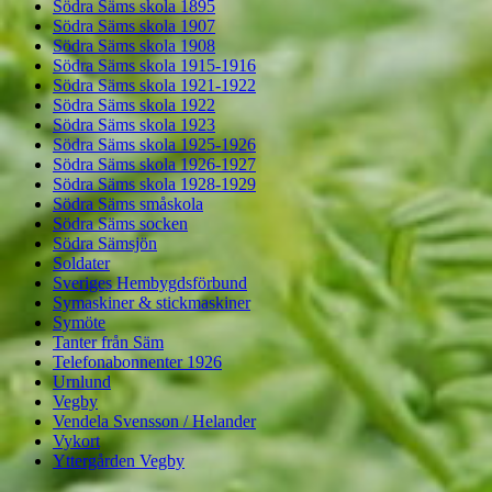
Södra Säms skola 1895
Södra Säms skola 1907
Södra Säms skola 1908
Södra Säms skola 1915-1916
Södra Säms skola 1921-1922
Södra Säms skola 1922
Södra Säms skola 1923
Södra Säms skola 1925-1926
Södra Säms skola 1926-1927
Södra Säms skola 1928-1929
Södra Säms småskola
Södra Säms socken
Södra Sämsjön
Soldater
Sveriges Hembygdsförbund
Symaskiner & stickmaskiner
Symöte
Tanter från Säm
Telefonabonnenter 1926
Urnlund
Vegby
Vendela Svensson / Helander
Vykort
Yttergården Vegby