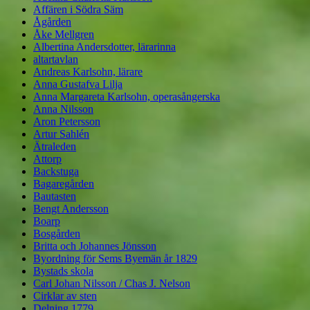
Affären i Södra Säm
Ågården
Åke Mellgren
Albertina Andersdotter, lärarinna
altartavlan
Andreas Karlsohn, lärare
Anna Gustafva Lilja
Anna Margareta Karlsohn, operasångerska
Anna Nilsson
Aron Petersson
Artur Sahlén
Ätraleden
Attorp
Backstuga
Bagaregården
Bautasten
Bengt Andersson
Boarp
Bosgården
Britta och Johannes Jönsson
Byordning för Sems Byemän år 1829
Bystads skola
Carl Johan Nilsson / Chas J. Nelson
Cirklar av sten
Delning 1779