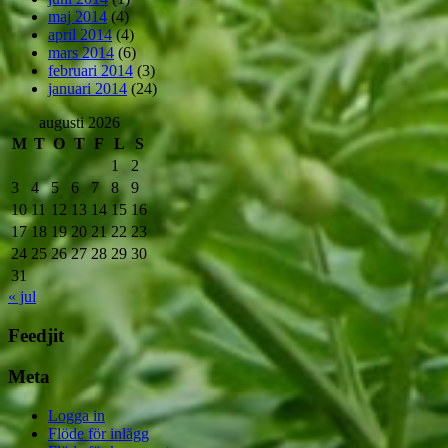
maj 2014
(4)
april 2014
(4)
mars 2014
(6)
februari 2014
(3)
januari 2014
(24)
augusti 2026
M
T
O
T
F
L
S
1
2
3
4
5
6
7
8
9
10
11
12
13
14
15
16
17
18
19
20
21
22
23
24
25
26
27
28
29
30
31
« jul
Feedjit
Meta
Logga in
Flöde för inlägg