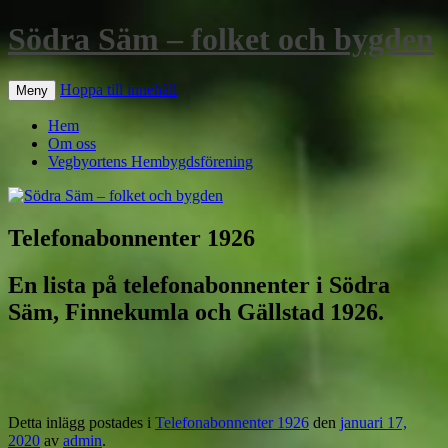
Södra Säm – folket och bygden
Hoppa till innehåll
Meny
Hem
Om oss
Vegbyortens Hembygdsförening
Telefonabonnenter 1926
En lista på telefonabonnenter i Södra
Säm, Finnekumla och Gällstad 1926.
Detta inlägg postades i
Telefonabonnenter 1926
den
januari 17,
2020
av
admin
.