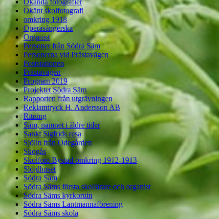
Okända fotografier
Okänt skolfotografi
omkring 1918
Operasångerska
Organist
Personer från Södra Säm
Personerna vid Prästavägen
Poststationen
Prästavägen
Program 2019
Projektet Södra Säm
Rapporten från utgrävningen
Reklamtryck H. Andersson AB
Ritning
Säm, namnet i äldre tider
Sankt Sigfrids resa
Sjölin från Ödegården
Skogås
Skolfoto Bystad omkring 1912-1913
Slöjdhuset
Södra Säm
Södra Säms första skollärare och organist
Södra Säms kyrkoruin
Södra Säms Lantmannaförening
Södra Säms skola