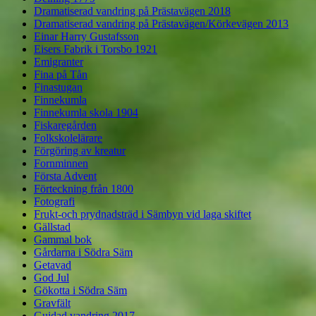
Dramatiserad vandring på Prästavägen 2018
Dramatiserad vandring på Prästavägen/Körkevägen 2013
Einar Harry Gustafsson
Eisers Fabrik i Torsbo 1921
Emigranter
Fina på Tån
Finastugan
Finnekumla
Finnekumla skola 1904
Fiskaregården
Folkskolelärare
Förgöring av kreatur
Fornminnen
Första Advent
Förteckning från 1800
Fotografi
Frukt-och prydnadsträd i Sämbyn vid laga skiftet
Gällstad
Gammal bok
Gårdarna i Södra Säm
Getavad
God Jul
Gökotta i Södra Säm
Gravfält
Guidad vandring 2017