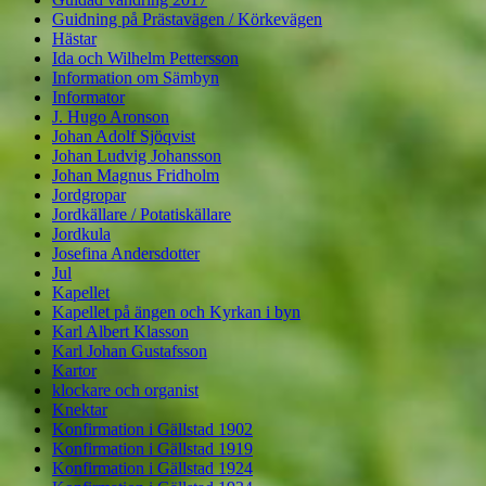
Guidning på Prästavägen / Körkevägen
Hästar
Ida och Wilhelm Pettersson
Information om Sämbyn
Informator
J. Hugo Aronson
Johan Adolf Sjöqvist
Johan Ludvig Johansson
Johan Magnus Fridholm
Jordgropar
Jordkällare / Potatiskällare
Jordkula
Josefina Andersdotter
Jul
Kapellet
Kapellet på ängen och Kyrkan i byn
Karl Albert Klasson
Karl Johan Gustafsson
Kartor
klockare och organist
Knektar
Konfirmation i Gällstad 1902
Konfirmation i Gällstad 1919
Konfirmation i Gällstad 1924