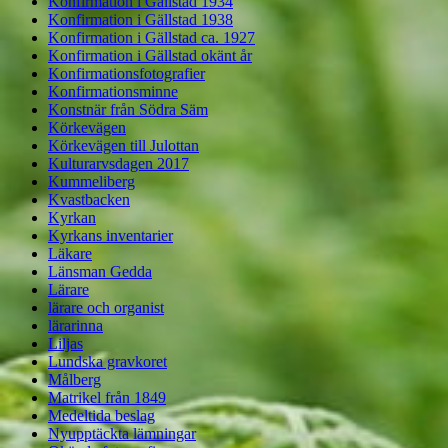
Konfirmation i Gällstad 1934
Konfirmation i Gällstad 1938
Konfirmation i Gällstad ca. 1927
Konfirmation i Gällstad okänt år
Konfirmationsfotografier
Konfirmationsminne
Konstnär från Södra Säm
Körkevägen
Körkevägen till Julottan
Kulturarvsdagen 2017
Kummeliberg
Kvastbacken
Kyrkan
Kyrkans inventarier
Läkare
Länsman Gedda
Lärare
lärare och organist
lärarinna
Liljas
Lundska gravkoret
Målberg
Matrikel från 1849
Medeltida beslag
Nyupptäckta lämningar