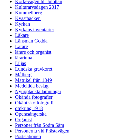
Körkevägen till Julottan
Kulturarvsdagen 2017
Kummeliberg
Kvastbacken
Kyrkan
Kyrkans inventarier
Läkare
Länsman Gedda
Lärare
lärare och organist
lärarinna
Liljas
Lundska gravkoret
Målberg
Matrikel från 1849
Medeltida beslag
Nyupptäckta lämningar
Okända fotografier
Okänt skolfotografi
omkring 1918
Operasångerska
Organist
Personer från Södra Säm
Personerna vid Prästavägen
Poststationen