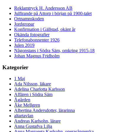
Reklamtryck H. Andersson AB
Julfirande på Attorp i början på 1900-talet
Ortnamnskoden
Jordgropar
Konfirmation i Gällstad, okänt år
Okända fotografier
Telefonabonnenter 1926
Julen 2019
Någonstans i Södra Säm, omkring 1915-18
Johan Magnus Fridholm
Kategorier
1 Maj
Ada Nilsson, läkare
Adelina Charlotta Karlsson
Affären i Södra Säm
Ågården
Åke Mellgren
Albertina Andersdotter, lärarinna
altartavlan
Andreas Karlsohn, lärare
Anna Gustafva Lilja
Anna Margareta Karlsohn, operasångerska