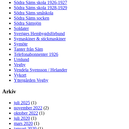
Södra Säms skola 1926-1927
Södra Säms skola 1928-1929
Södra Säms småskola
Södra Säms socken
Södra Sämsjön
Soldater
Sveriges Hembygdsförbund
Symaskiner & stickmaskiner
Symöte
Tanter från Säm
Telefonabonnenter 1926
Urnlund
Vegby
Vendela Svensson / Helander
Vykort
Yttergården Vegby
Arkiv
juli 2025
(1)
november 2022
(2)
oktober 2022
(1)
juli 2020
(1)
mars 2020
(1)
januari 2020
(1)