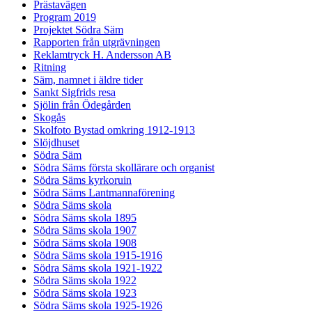
Prästavägen
Program 2019
Projektet Södra Säm
Rapporten från utgrävningen
Reklamtryck H. Andersson AB
Ritning
Säm, namnet i äldre tider
Sankt Sigfrids resa
Sjölin från Ödegården
Skogås
Skolfoto Bystad omkring 1912-1913
Slöjdhuset
Södra Säm
Södra Säms första skollärare och organist
Södra Säms kyrkoruin
Södra Säms Lantmannaförening
Södra Säms skola
Södra Säms skola 1895
Södra Säms skola 1907
Södra Säms skola 1908
Södra Säms skola 1915-1916
Södra Säms skola 1921-1922
Södra Säms skola 1922
Södra Säms skola 1923
Södra Säms skola 1925-1926