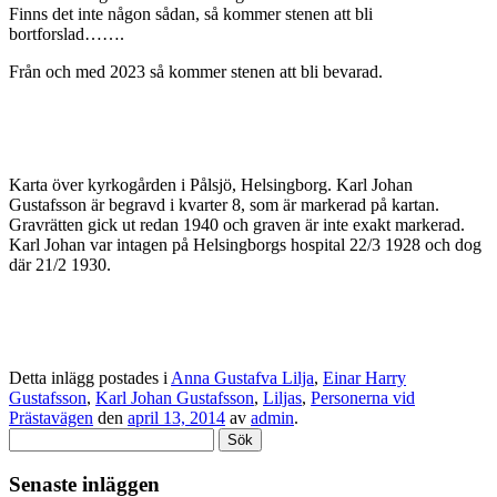
Finns det inte någon sådan, så kommer stenen att bli
bortforslad…….
Från och med 2023 så kommer stenen att bli bevarad.
Karta över kyrkogården i Pålsjö, Helsingborg. Karl Johan
Gustafsson är begravd i kvarter 8, som är markerad på kartan.
Gravrätten gick ut redan 1940 och graven är inte exakt markerad.
Karl Johan var intagen på Helsingborgs hospital 22/3 1928 och dog
där 21/2 1930.
Detta inlägg postades i
Anna Gustafva Lilja
,
Einar Harry
Gustafsson
,
Karl Johan Gustafsson
,
Liljas
,
Personerna vid
Prästavägen
den
april 13, 2014
av
admin
.
Sök
efter:
Senaste inläggen