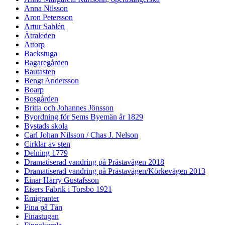
Anna Nilsson
Aron Petersson
Artur Sahlén
Ätraleden
Attorp
Backstuga
Bagaregården
Bautasten
Bengt Andersson
Boarp
Bosgården
Britta och Johannes Jönsson
Byordning för Sems Byemän år 1829
Bystads skola
Carl Johan Nilsson / Chas J. Nelson
Cirklar av sten
Delning 1779
Dramatiserad vandring på Prästavägen 2018
Dramatiserad vandring på Prästavägen/Körkevägen 2013
Einar Harry Gustafsson
Eisers Fabrik i Torsbo 1921
Emigranter
Fina på Tån
Finastugan