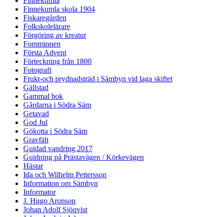
Finnekumla
Finnekumla skola 1904
Fiskaregården
Folkskolelärare
Förgöring av kreatur
Fornminnen
Första Advent
Förteckning från 1800
Fotografi
Frukt-och prydnadsträd i Sämbyn vid laga skiftet
Gällstad
Gammal bok
Gårdarna i Södra Säm
Getavad
God Jul
Gökotta i Södra Säm
Gravfält
Guidad vandring 2017
Guidning på Prästavägen / Körkevägen
Hästar
Ida och Wilhelm Pettersson
Information om Sämbyn
Informator
J. Hugo Aronson
Johan Adolf Sjöqvist