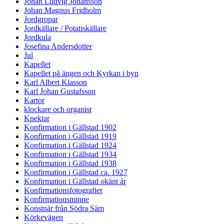
Johan Ludvig Johansson
Johan Magnus Fridholm
Jordgropar
Jordkällare / Potatiskällare
Jordkula
Josefina Andersdotter
Jul
Kapellet
Kapellet på ängen och Kyrkan i byn
Karl Albert Klasson
Karl Johan Gustafsson
Kartor
klockare och organist
Knektar
Konfirmation i Gällstad 1902
Konfirmation i Gällstad 1919
Konfirmation i Gällstad 1924
Konfirmation i Gällstad 1934
Konfirmation i Gällstad 1938
Konfirmation i Gällstad ca. 1927
Konfirmation i Gällstad okänt år
Konfirmationsfotografier
Konfirmationsminne
Konstnär från Södra Säm
Körkevägen