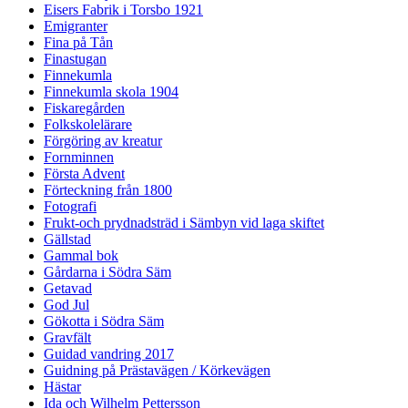
Eisers Fabrik i Torsbo 1921
Emigranter
Fina på Tån
Finastugan
Finnekumla
Finnekumla skola 1904
Fiskaregården
Folkskolelärare
Förgöring av kreatur
Fornminnen
Första Advent
Förteckning från 1800
Fotografi
Frukt-och prydnadsträd i Sämbyn vid laga skiftet
Gällstad
Gammal bok
Gårdarna i Södra Säm
Getavad
God Jul
Gökotta i Södra Säm
Gravfält
Guidad vandring 2017
Guidning på Prästavägen / Körkevägen
Hästar
Ida och Wilhelm Pettersson