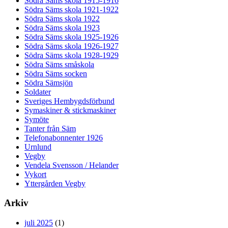
Södra Säms skola 1915-1916
Södra Säms skola 1921-1922
Södra Säms skola 1922
Södra Säms skola 1923
Södra Säms skola 1925-1926
Södra Säms skola 1926-1927
Södra Säms skola 1928-1929
Södra Säms småskola
Södra Säms socken
Södra Sämsjön
Soldater
Sveriges Hembygdsförbund
Symaskiner & stickmaskiner
Symöte
Tanter från Säm
Telefonabonnenter 1926
Urnlund
Vegby
Vendela Svensson / Helander
Vykort
Yttergården Vegby
Arkiv
juli 2025
(1)