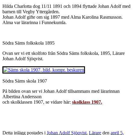
Hilda Charlotta dog 11/11 1891 och 1894 flyttade Johan Adolf med
barnen till Vegby Yttergården.
Johan Adolf gifte om sig 1897 med Alma Karolina Rasmusson.
Alma var lärarinna i Funnekumla.
Södra Säms folkskola 1895
Ovan ser vi ett skolfoto från Södra Säms folkskola, 1895, Lärare
Johan Adolf Sjöqvist.
Södra Säms skola 1907
På bilden ovan ser vi Johan Adolf tillsammans med lärarinnan
Albertina Andersson
och skolklassen 1907, se vidare här:
skolklass 1907.
Detta inlägg postades i
Johan Adolf Sjöqvist
,
Lärare
den
april 5,