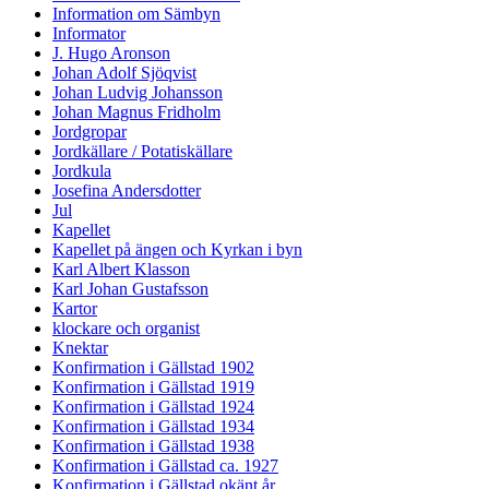
Information om Sämbyn
Informator
J. Hugo Aronson
Johan Adolf Sjöqvist
Johan Ludvig Johansson
Johan Magnus Fridholm
Jordgropar
Jordkällare / Potatiskällare
Jordkula
Josefina Andersdotter
Jul
Kapellet
Kapellet på ängen och Kyrkan i byn
Karl Albert Klasson
Karl Johan Gustafsson
Kartor
klockare och organist
Knektar
Konfirmation i Gällstad 1902
Konfirmation i Gällstad 1919
Konfirmation i Gällstad 1924
Konfirmation i Gällstad 1934
Konfirmation i Gällstad 1938
Konfirmation i Gällstad ca. 1927
Konfirmation i Gällstad okänt år