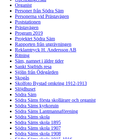
Organist
Personer från Södra Säm
Personerna vid Prästavägen
Poststationen
Prästavägen
Program 2019
Projektet Södra Säm
Rapporten från utgrävningen
Reklamtryck H. Andersson AB
Ritning
Säm, namnet i äldre tider
Sankt Sigfrids resa
Sjölin från Ödegården
Skogås
Skolfoto Bystad omkring 1912-1913
Slöjdhuset
Södra Säm
Södra Säms första skollärare och organist
Södra Säms kyrkoruin
Södra Säms Lantmannaförening
Södra Säms skola
Södra Säms skola 1895
Södra Säms skola 1907
Södra Säms skola 1908