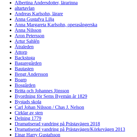
Albertina Andersdotter, lärarinna
altartavlan
Andreas Karlsohn, lärare
Anna Gustafva Lilja
Anna Margareta Karlsohn, operasångerska
Anna Nilsson
Aron Petersson
Artur Sahlén
Ätraleden
Attorp
Backstuga
Bagaregården
Bautasten
Bengt Andersson
Boarp
Bosgården
Britta och Johannes Jönsson
Byordning för Sems Byemän år 1829
Bystads skola
Carl Johan Nilsson / Chas J. Nelson
Cirklar av sten
Delning 1779
Dramatiserad vandring på Prästavägen 2018
Dramatiserad vandring på Prästavägen/Körkevägen 2013
Einar Harry Gustafsson