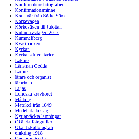
Konfirmationsfotografier
Konfirmationsminne
Konstnär från Södra Säm
Körkevägen
Körkevägen till Julottan
Kulturarvsdagen 2017
Kummeliberg
Kvastbacken
Kyrkan
Kyrkans inventarier
Läkare
Länsman Gedda
Lärare
lärare och organist
lärarinna
Liljas
Lundska gravkoret
Målberg
Matrikel från 1849
Medeltida beslag
Nyupptäckta lämningar
Okända fotografier
Okänt skolfotografi
omkring 1918
Operasångerska