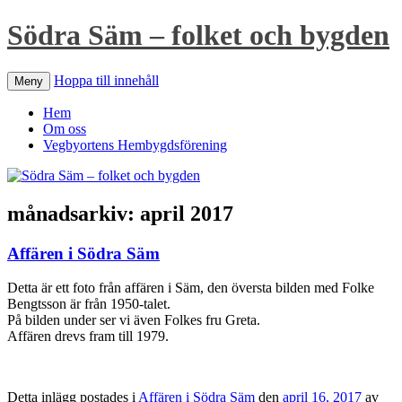
Södra Säm – folket och bygden
Hoppa till innehåll
Meny
Hem
Om oss
Vegbyortens Hembygdsförening
månadsarkiv:
april 2017
Affären i Södra Säm
Detta är ett foto från affären i Säm, den översta bilden med Folke
Bengtsson är från 1950-talet.
På bilden under ser vi även Folkes fru Greta.
Affären drevs fram till 1979.
Detta inlägg postades i
Affären i Södra Säm
den
april 16, 2017
av