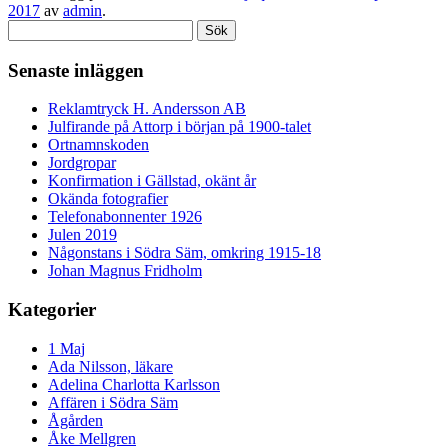
2017
av
admin
.
Sök
efter:
Senaste inläggen
Reklamtryck H. Andersson AB
Julfirande på Attorp i början på 1900-talet
Ortnamnskoden
Jordgropar
Konfirmation i Gällstad, okänt år
Okända fotografier
Telefonabonnenter 1926
Julen 2019
Någonstans i Södra Säm, omkring 1915-18
Johan Magnus Fridholm
Kategorier
1 Maj
Ada Nilsson, läkare
Adelina Charlotta Karlsson
Affären i Södra Säm
Ågården
Åke Mellgren