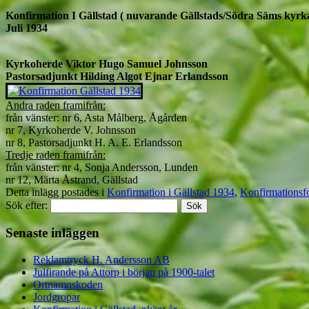
Konfirmation I Gällstad ( nuvarande Gällstads/Södra Säms kyrka
Juli 1934
Kyrkoherde Viktor Hugo Samuel Johnsson
Pastorsadjunkt Hilding Algot Ejnar Erlandsson
Andra raden framifrån:
från vänster: nr 6, Asta Målberg, Ågården
nr 7, Kyrkoherde V. Johnsson
nr 8, Pastorsadjunkt H. A. E. Erlandsson
Tredje raden framifrån:
från vänster: nr 4, Sonja Andersson, Lunden
nr 12, Märta Åstrand, Gällstad
Detta inlägg postades i
Konfirmation i Gällstad 1934
,
Konfirmationsfo
Sök efter:
Senaste inläggen
Reklamtryck H. Andersson AB
Julfirande på Attorp i början på 1900-talet
Ortnamnskoden
Jordgropar