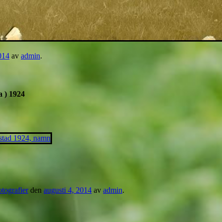
014
av
admin
.
a ) 1924
tografier
den
augusti 4, 2014
av
admin
.