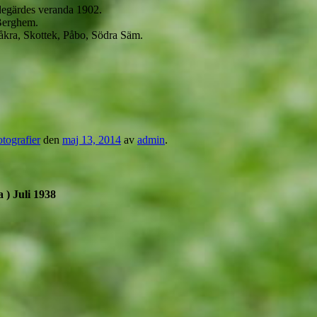
egärdes veranda 1902.
Berghem.
åkra, Skottek, Påbo, Södra Säm.
tografier
den
maj 13, 2014
av
admin
.
 ) Juli 1938