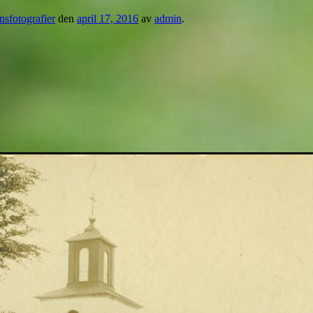
nsfotografier
den
april 17, 2016
av
admin
.