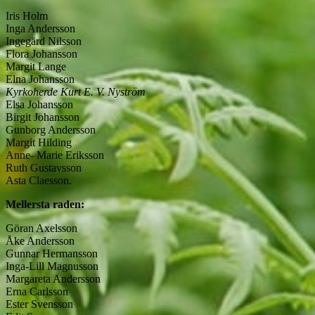
Iris Holm
Inga Andersson
Ingegärd Nilsson
Flora Johansson
Margit Lange
Elna Johansson
Kyrkoherde Kurt E. V. Nyström
Elsa Johansson
Birgit Johansson
Gunborg Andersson
Margit Hilding
Anne- Marie Eriksson
Ruth Gustavsson
Asta Claesson.
Mellersta raden:
Göran Axelsson
Åke Andersson
Gunnar Hermansson
Inga-Lill Magnusson
Margareta Andersson
Erna Carlsson
Ester Svensson