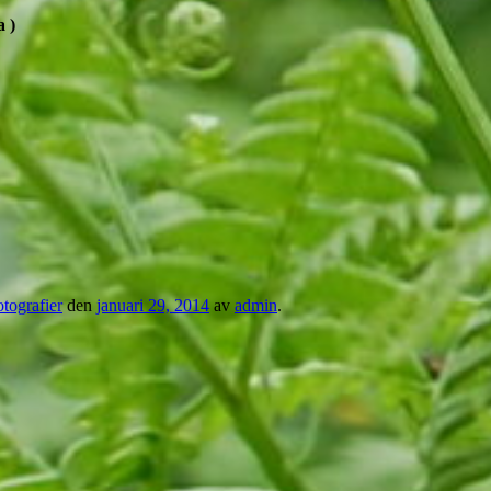
 )
tografier
den
januari 29, 2014
av
admin
.