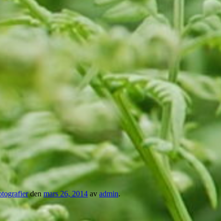
tografier
den
mars 26, 2014
av
admin
.