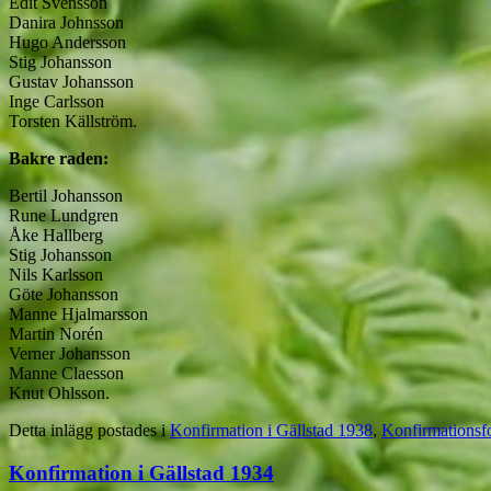
Edit Svensson
Danira Johnsson
Hugo Andersson
Stig Johansson
Gustav Johansson
Inge Carlsson
Torsten Källström.
Bakre raden:
Bertil Johansson
Rune Lundgren
Åke Hallberg
Stig Johansson
Nils Karlsson
Göte Johansson
Manne Hjalmarsson
Martin Norén
Verner Johansson
Manne Claesson
Knut Ohlsson.
Detta inlägg postades i
Konfirmation i Gällstad 1938
,
Konfirmationsfo
Konfirmation i Gällstad 1934