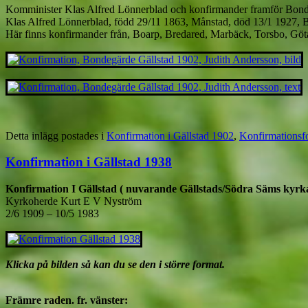
Komminister Klas Alfred Lönnerblad och konfirmander framför Bond
Klas Alfred Lönnerblad, född 29/11 1863, Månstad, död 13/1 1927, 
Här finns konfirmander från, Boarp, Bredared, Marbäck, Torsbo, Göt
Detta inlägg postades i
Konfirmation i Gällstad 1902
,
Konfirmationsfo
Konfirmation i Gällstad 1938
Konfirmation I Gällstad ( nuvarande Gällstads/Södra Säms kyrka
Kyrkoherde Kurt E V Nyström
2/6 1909 – 10/5 1983
Klicka på bilden så kan du se den i större format.
Främre raden. fr. vänster: