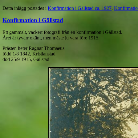
Detta inlägg postades i
Konfirmation i Gällstad ca. 1927
,
Konfirmatio
Konfirmation i Gällstad
Ett gammalt, vackert fotografi från en konfirmation i Gällstad.
Året är tyvärr okänt, men måste ju vara före 1915.
Prästen heter Ragnar Thomaeus
född 1/8 1842, Kristianstad
död 25/9 1915, Gällstad