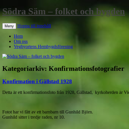
Södra Säm – folket och bygden
Hoppa till innehåll
Meny
Hem
Om oss
Vegbyortens Hembygdsförening
Kategoriarkiv:
Konfirmationsfotografier
Konfirmation i Gällstad 1928
Detta är ett konfirmationsfoto från 1928, Gällstad, kyrkoherden är Vi
Fotot har vi fått av ett barnbarn till Gunhild Björn.
Gunhild sitter i tredje raden, nr 10.