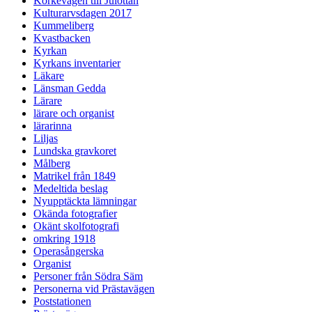
Körkevägen till Julottan
Kulturarvsdagen 2017
Kummeliberg
Kvastbacken
Kyrkan
Kyrkans inventarier
Läkare
Länsman Gedda
Lärare
lärare och organist
lärarinna
Liljas
Lundska gravkoret
Målberg
Matrikel från 1849
Medeltida beslag
Nyupptäckta lämningar
Okända fotografier
Okänt skolfotografi
omkring 1918
Operasångerska
Organist
Personer från Södra Säm
Personerna vid Prästavägen
Poststationen