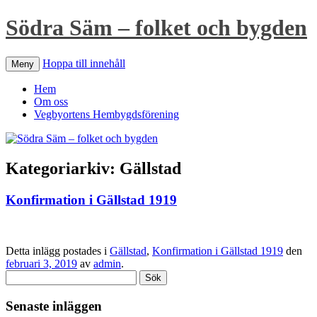
Södra Säm – folket och bygden
Hoppa till innehåll
Meny
Hem
Om oss
Vegbyortens Hembygdsförening
Kategoriarkiv:
Gällstad
Konfirmation i Gällstad 1919
Detta inlägg postades i
Gällstad
,
Konfirmation i Gällstad 1919
den
februari 3, 2019
av
admin
.
Sök
efter:
Senaste inläggen