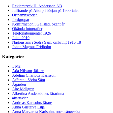
Reklamtryck H. Andersson AB
Julfirande på Attorp i början på 1900-talet
Ortnamnskoden
Jordgropar
Konfirmation i Gällstad, okänt år
Okända fotografier
Telefonabonnenter 1926
Julen 2019
Någonstans i Södra Säm, omkring 1915-18
Johan Magnus Fridholm
Kategorier
1 Maj
Ada Nilsson, läkare
Adelina Charlotta Karlsson
Affären i Södra Säm
Ågården
Åke Mellgren
Albertina Andersdotter, lärarinna
altartavlan
Andreas Karlsohn, lärare
Anna Gustafva Lilja
Anna Margareta Karlsohn, operasångerska