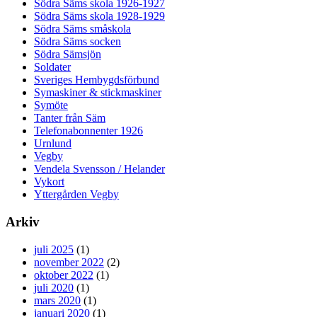
Södra Säms skola 1926-1927
Södra Säms skola 1928-1929
Södra Säms småskola
Södra Säms socken
Södra Sämsjön
Soldater
Sveriges Hembygdsförbund
Symaskiner & stickmaskiner
Symöte
Tanter från Säm
Telefonabonnenter 1926
Urnlund
Vegby
Vendela Svensson / Helander
Vykort
Yttergården Vegby
Arkiv
juli 2025
(1)
november 2022
(2)
oktober 2022
(1)
juli 2020
(1)
mars 2020
(1)
januari 2020
(1)