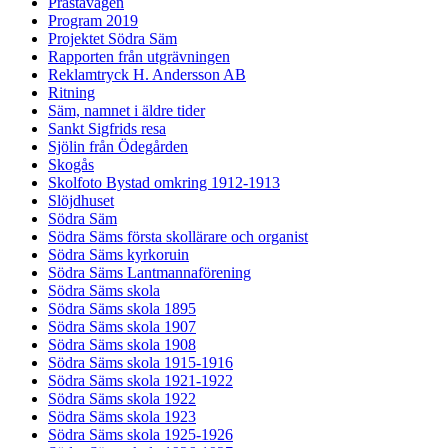
Prästavägen
Program 2019
Projektet Södra Säm
Rapporten från utgrävningen
Reklamtryck H. Andersson AB
Ritning
Säm, namnet i äldre tider
Sankt Sigfrids resa
Sjölin från Ödegården
Skogås
Skolfoto Bystad omkring 1912-1913
Slöjdhuset
Södra Säm
Södra Säms första skollärare och organist
Södra Säms kyrkoruin
Södra Säms Lantmannaförening
Södra Säms skola
Södra Säms skola 1895
Södra Säms skola 1907
Södra Säms skola 1908
Södra Säms skola 1915-1916
Södra Säms skola 1921-1922
Södra Säms skola 1922
Södra Säms skola 1923
Södra Säms skola 1925-1926