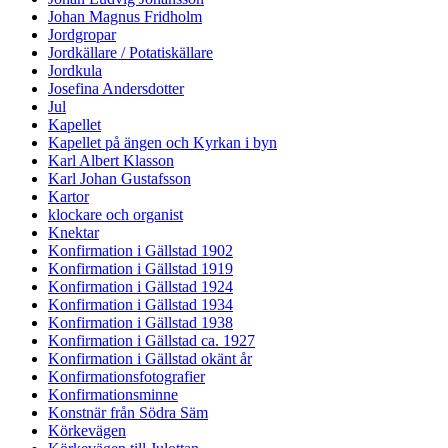
Johan Magnus Fridholm
Jordgropar
Jordkällare / Potatiskällare
Jordkula
Josefina Andersdotter
Jul
Kapellet
Kapellet på ängen och Kyrkan i byn
Karl Albert Klasson
Karl Johan Gustafsson
Kartor
klockare och organist
Knektar
Konfirmation i Gällstad 1902
Konfirmation i Gällstad 1919
Konfirmation i Gällstad 1924
Konfirmation i Gällstad 1934
Konfirmation i Gällstad 1938
Konfirmation i Gällstad ca. 1927
Konfirmation i Gällstad okänt år
Konfirmationsfotografier
Konfirmationsminne
Konstnär från Södra Säm
Körkevägen