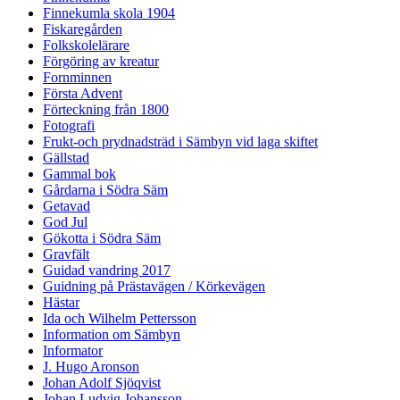
Finnekumla skola 1904
Fiskaregården
Folkskolelärare
Förgöring av kreatur
Fornminnen
Första Advent
Förteckning från 1800
Fotografi
Frukt-och prydnadsträd i Sämbyn vid laga skiftet
Gällstad
Gammal bok
Gårdarna i Södra Säm
Getavad
God Jul
Gökotta i Södra Säm
Gravfält
Guidad vandring 2017
Guidning på Prästavägen / Körkevägen
Hästar
Ida och Wilhelm Pettersson
Information om Sämbyn
Informator
J. Hugo Aronson
Johan Adolf Sjöqvist
Johan Ludvig Johansson