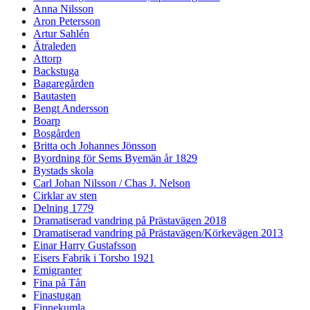
Anna Nilsson
Aron Petersson
Artur Sahlén
Ätraleden
Attorp
Backstuga
Bagaregården
Bautasten
Bengt Andersson
Boarp
Bosgården
Britta och Johannes Jönsson
Byordning för Sems Byemän år 1829
Bystads skola
Carl Johan Nilsson / Chas J. Nelson
Cirklar av sten
Delning 1779
Dramatiserad vandring på Prästavägen 2018
Dramatiserad vandring på Prästavägen/Körkevägen 2013
Einar Harry Gustafsson
Eisers Fabrik i Torsbo 1921
Emigranter
Fina på Tån
Finastugan
Finnekumla