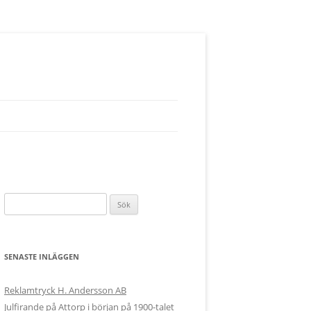
S
ö
k
e
SENASTE INLÄGGEN
f
t
Reklamtryck H. Andersson AB
e
Julfirande på Attorp i början på 1900-talet