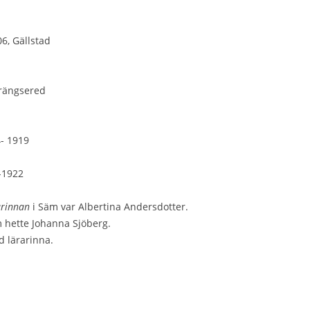
06, Gällstad
trängsered
4- 1919
-1922
arinnan
i Säm var Albertina Andersdotter.
 hette Johanna Sjöberg.
d lärarinna.