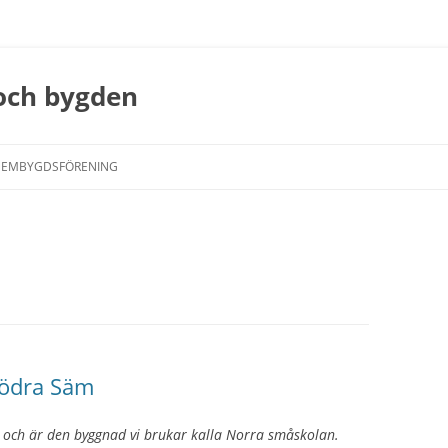
 och bygden
Hoppa
till
HEMBYGDSFÖRENING
innehåll
Södra Säm
 och är den byggnad vi brukar kalla Norra småskolan.