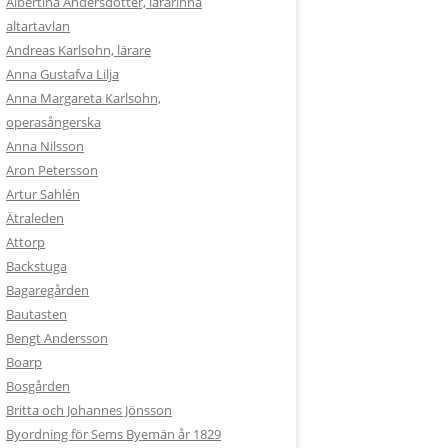
Albertina Andersdotter, lärarinna
altartavlan
Andreas Karlsohn, lärare
Anna Gustafva Lilja
Anna Margareta Karlsohn,
operasångerska
Anna Nilsson
Aron Petersson
Artur Sahlén
Ätraleden
Attorp
Backstuga
Bagaregården
Bautasten
Bengt Andersson
Boarp
Bosgården
Britta och Johannes Jönsson
Byordning för Sems Byemän år 1829