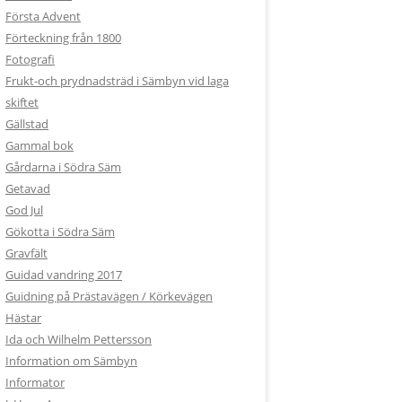
Första Advent
Förteckning från 1800
Fotografi
Frukt-och prydnadsträd i Sämbyn vid laga
skiftet
Gällstad
Gammal bok
Gårdarna i Södra Säm
Getavad
God Jul
Gökotta i Södra Säm
Gravfält
Guidad vandring 2017
Guidning på Prästavägen / Körkevägen
Hästar
Ida och Wilhelm Pettersson
Information om Sämbyn
Informator