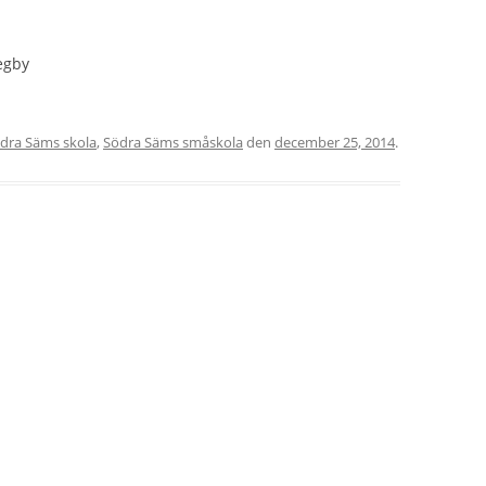
Vegby
dra Säms skola
,
Södra Säms småskola
den
december 25, 2014
.