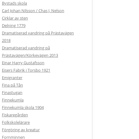
Bystads skola
Carl Johan Nilsson / Chas J. Nelson
Cirklar av sten
Delning 1779
Dramatiserad vandring på Prästavägen
2018
Dramatiserad vandring på
Prästavägen/Körkevägen 2013
Einar Harry Gustafsson
Eisers Fabrik i Torsbo 1921
Emigranter
Fina på Tån
Finastugan
Finnekumla
Finnekumla skola 1904
Fiskaregården
Folkskolelärare
Förgöring av kreatur
Fornminnen