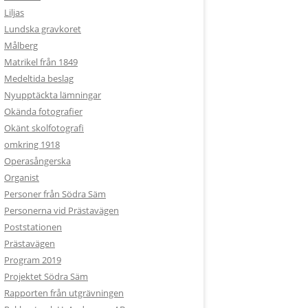
Liljas
Lundska gravkoret
Målberg
Matrikel från 1849
Medeltida beslag
Nyupptäckta lämningar
Okända fotografier
Okänt skolfotografi
omkring 1918
Operasångerska
Organist
Personer från Södra Säm
Personerna vid Prästavägen
Poststationen
Prästavägen
Program 2019
Projektet Södra Säm
Rapporten från utgrävningen