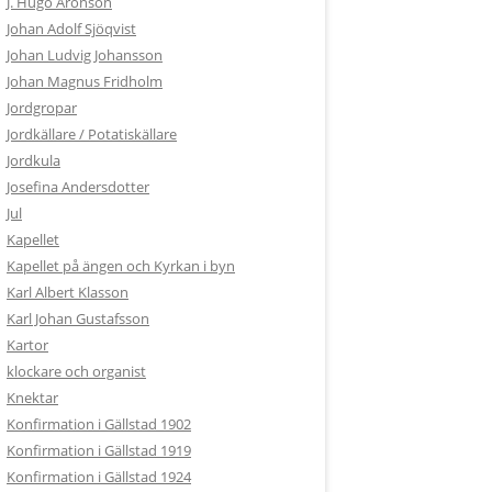
J. Hugo Aronson
Johan Adolf Sjöqvist
Johan Ludvig Johansson
Johan Magnus Fridholm
Jordgropar
Jordkällare / Potatiskällare
Jordkula
Josefina Andersdotter
Jul
Kapellet
Kapellet på ängen och Kyrkan i byn
Karl Albert Klasson
Karl Johan Gustafsson
Kartor
klockare och organist
Knektar
Konfirmation i Gällstad 1902
Konfirmation i Gällstad 1919
Konfirmation i Gällstad 1924