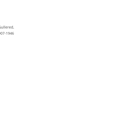
Gullered,
907-1946