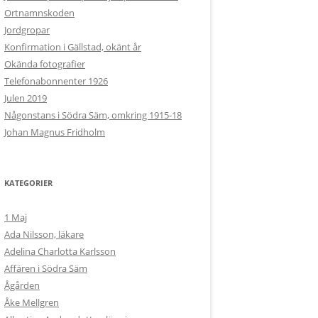
r
Ortnamnskoden
:
Jordgropar
Konfirmation i Gällstad, okänt år
Okända fotografier
Telefonabonnenter 1926
Julen 2019
Någonstans i Södra Säm, omkring 1915-18
Johan Magnus Fridholm
KATEGORIER
1 Maj
Ada Nilsson, läkare
Adelina Charlotta Karlsson
Affären i Södra Säm
Ågården
Åke Mellgren