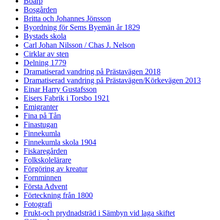
Boarp
Bosgården
Britta och Johannes Jönsson
Byordning för Sems Byemän år 1829
Bystads skola
Carl Johan Nilsson / Chas J. Nelson
Cirklar av sten
Delning 1779
Dramatiserad vandring på Prästavägen 2018
Dramatiserad vandring på Prästavägen/Körkevägen 2013
Einar Harry Gustafsson
Eisers Fabrik i Torsbo 1921
Emigranter
Fina på Tån
Finastugan
Finnekumla
Finnekumla skola 1904
Fiskaregården
Folkskolelärare
Förgöring av kreatur
Fornminnen
Första Advent
Förteckning från 1800
Fotografi
Frukt-och prydnadsträd i Sämbyn vid laga skiftet