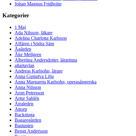
Johan Magnus Fridholm
Kategorier
1 Maj
Ada Nilsson, läkare
Adelina Charlotta Karlsson
Affären i Södra Säm
Ågården
Åke Mellgren
Albertina Andersdotter, lärarinna
altartavlan
Andreas Karlsohn, lärare
Anna Gustafva Lilja
Anna Margareta Karlsohn, operasångerska
Anna Nilsson
Aron Petersson
Artur Sahlén
Ätraleden
Attorp
Backstuga
Bagaregården
Bautasten
Bengt Andersson