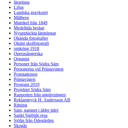
lärarinna
Liljas
Lundska gravkoret
Målberg
Matrikel från 1849
Medeltida beslag
Nyupptäckta lämningar
Okända fotografier
Okänt skolfotografi
omkring 1918
Operasångerska
Organist
Personer från Södra Säm
Personerna vid Prästavägen
Poststationen
Prästavägen
Program 2019
Projektet Södra Säm
Rapporten från utgrävningen
Reklamtryck H. Andersson AB
Ritning
Säm, namnet i äldre tider
Sankt Sigfrids resa
Sjölin från Ödegården
Skogås