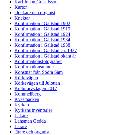
Karl Johan Gustafsson
Kartor
klockare och organist
Knektar
Konfirmation i Gällstad 1902
Konfirmation i Gällstad 1919
Konfirmation i Gällstad 1924
Konfirmation i Gällstad 1934
Konfirmation i Gällstad 1938
Konfirmation i Gällstad ca. 1927
Konfirmation i Gällstad okänt år
Konfirmationsfotografier
Konfirmationsminne
Konstnär från Södra Säm
Körkevägen
Körkevägen till Julottan
Kulturarvsdagen 2017
Kummeliberg
Kvastbacken
Kyrkan
Kyrkans inventarier
Läkare
Länsman Gedda
Lärare
lärare och organist