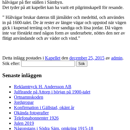
hålvägar på fler ställen i Sämbyn.
Det tyder på att kapellet kan ha varit ett pilgrimskapell för resande.
” Hålvägar brukar dateras till järnålder och medeltid, och användes
in på 1600-talet. De är rester av längre vägar och uppstod när vägen
gick i kuperad terräng och över sandiga och lösa jordar. Då vägen
inte var förstärkt med någon form av underarbete, nöttes den ner av
flitigt användande och av väder och vind.”
Detta inlägg postades i
Kapellet
den
december 25, 2015
av
admin
.
Sök efter:
Senaste inläggen
Reklamtryck H. Andersson AB
Julfirande på Attorp i början på 1900-talet
Ortnamnskoden
Jordgropar
Konfirmation i Gällstad, okänt år
Okända fotografier
Telefonabonnenter 1926
Julen 2019
Någonstans i Södra Säm, omkring 1915-18