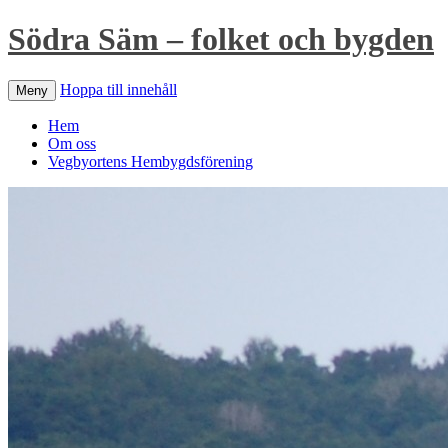
Södra Säm – folket och bygden
Hoppa till innehåll
Meny
Hem
Om oss
Vegbyortens Hembygdsförening