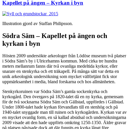
Kapellet på ängen – Kyrkan i byn
Illustration gjord av Staffan Philipsson.
Södra Säm – Kapellet på ängen och
kyrkan i byn
Hösten 2009 undersökte arkeologer från Lödöse museum två platser
i Södra Säm’s by i Ulricehamns kommun. Med cirka tre hundra
meters mellanrum fanns där två ovanliga medeltida kyrkor, eller
snarare en stenkyrka och ett träkapell. På många sätt var detta en
unik arkeologisk undersökning som mycket välförtjänt fick stor
uppmärksamhet i media, bland forskarna och hos allmänheten.
Stenkyrkoruinen var Södra Säm’s gamla sockenkyrka och
kyrkogård. Den övergavs på 1820-talet då en ny kyrka, gemensam
för de två socknarna Södra Säm och Gällstad, uppfördes i Gällstad.
Under 1800-talet hade kyrkan förvandlats till en stenhög och på
1940-talet snyggade man till ruinen och kyrkogården. Kyrkan var av
en mycket ovanlig form, en så kallad absidsal och undersökningarna
2009 visade att den hade uppförts omkring 1250-1350. Äldre gravar
på platsen påvisade dock att där funnits en kyrka långt före