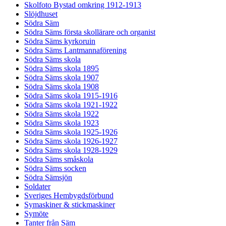
Skolfoto Bystad omkring 1912-1913
Slöjdhuset
Södra Säm
Södra Säms första skollärare och organist
Södra Säms kyrkoruin
Södra Säms Lantmannaförening
Södra Säms skola
Södra Säms skola 1895
Södra Säms skola 1907
Södra Säms skola 1908
Södra Säms skola 1915-1916
Södra Säms skola 1921-1922
Södra Säms skola 1922
Södra Säms skola 1923
Södra Säms skola 1925-1926
Södra Säms skola 1926-1927
Södra Säms skola 1928-1929
Södra Säms småskola
Södra Säms socken
Södra Sämsjön
Soldater
Sveriges Hembygdsförbund
Symaskiner & stickmaskiner
Symöte
Tanter från Säm