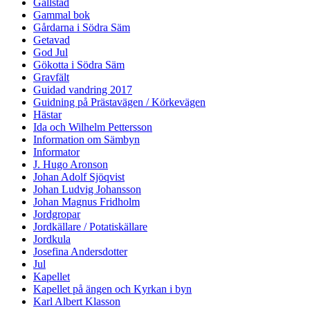
Gällstad
Gammal bok
Gårdarna i Södra Säm
Getavad
God Jul
Gökotta i Södra Säm
Gravfält
Guidad vandring 2017
Guidning på Prästavägen / Körkevägen
Hästar
Ida och Wilhelm Pettersson
Information om Sämbyn
Informator
J. Hugo Aronson
Johan Adolf Sjöqvist
Johan Ludvig Johansson
Johan Magnus Fridholm
Jordgropar
Jordkällare / Potatiskällare
Jordkula
Josefina Andersdotter
Jul
Kapellet
Kapellet på ängen och Kyrkan i byn
Karl Albert Klasson