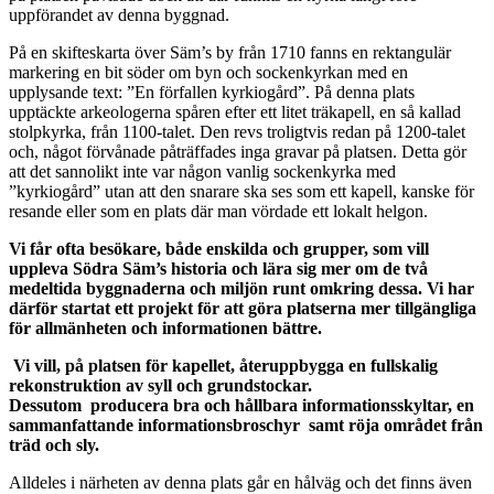
uppförandet av denna byggnad.
På en skifteskarta över Säm’s by från 1710 fanns en rektangulär
markering en bit söder om byn och sockenkyrkan med en
upplysande text: ”En förfallen kyrkiogård”. På denna plats
upptäckte arkeologerna spåren efter ett litet träkapell, en så kallad
stolpkyrka, från 1100-talet. Den revs troligtvis redan på 1200-talet
och, något förvånade påträffades inga gravar på platsen. Detta gör
att det sannolikt inte var någon vanlig sockenkyrka med
”kyrkiogård” utan att den snarare ska ses som ett kapell, kanske för
resande eller som en plats där man vördade ett lokalt helgon.
Vi får ofta besökare, både enskilda och grupper, som vill
uppleva Södra Säm’s historia och lära sig mer om de två
medeltida byggnaderna och miljön runt omkring dessa. Vi har
därför startat ett projekt för att göra platserna mer tillgängliga
för allmänheten och informationen bättre.
Vi vill, på platsen för kapellet, återuppbygga en fullskalig
rekonstruktion av syll och grundstockar.
Dessutom
producera bra och hållbara informationsskyltar, en
sammanfattande informationsbroschyr samt röja området från
träd och sly.
Alldeles i närheten av denna plats går en hålväg och det finns även