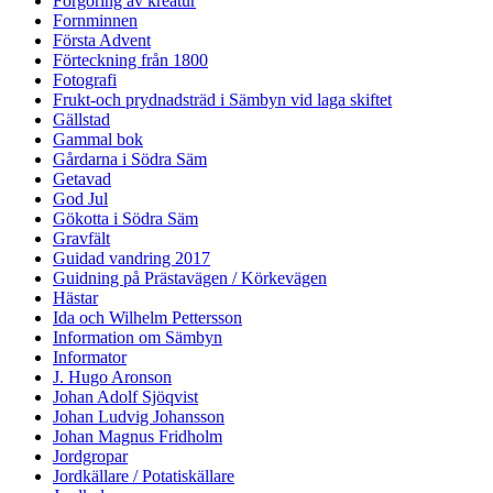
Förgöring av kreatur
Fornminnen
Första Advent
Förteckning från 1800
Fotografi
Frukt-och prydnadsträd i Sämbyn vid laga skiftet
Gällstad
Gammal bok
Gårdarna i Södra Säm
Getavad
God Jul
Gökotta i Södra Säm
Gravfält
Guidad vandring 2017
Guidning på Prästavägen / Körkevägen
Hästar
Ida och Wilhelm Pettersson
Information om Sämbyn
Informator
J. Hugo Aronson
Johan Adolf Sjöqvist
Johan Ludvig Johansson
Johan Magnus Fridholm
Jordgropar
Jordkällare / Potatiskällare