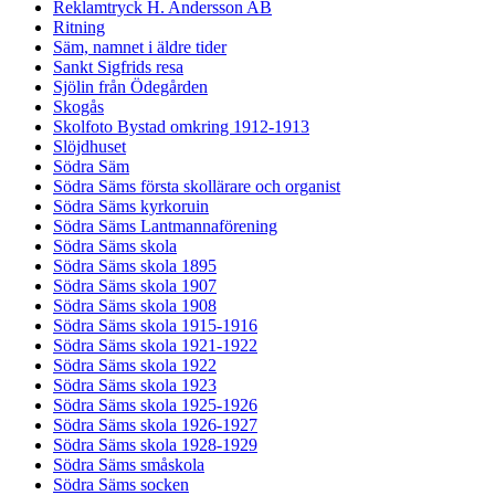
Reklamtryck H. Andersson AB
Ritning
Säm, namnet i äldre tider
Sankt Sigfrids resa
Sjölin från Ödegården
Skogås
Skolfoto Bystad omkring 1912-1913
Slöjdhuset
Södra Säm
Södra Säms första skollärare och organist
Södra Säms kyrkoruin
Södra Säms Lantmannaförening
Södra Säms skola
Södra Säms skola 1895
Södra Säms skola 1907
Södra Säms skola 1908
Södra Säms skola 1915-1916
Södra Säms skola 1921-1922
Södra Säms skola 1922
Södra Säms skola 1923
Södra Säms skola 1925-1926
Södra Säms skola 1926-1927
Södra Säms skola 1928-1929
Södra Säms småskola
Södra Säms socken