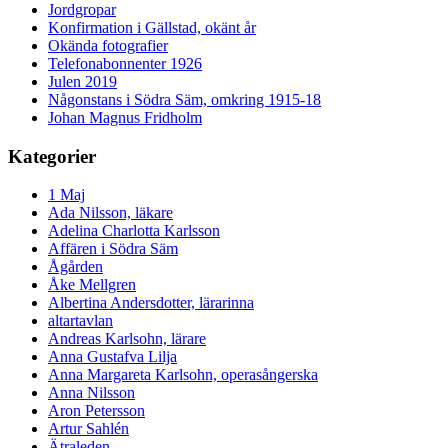
Jordgropar
Konfirmation i Gällstad, okänt år
Okända fotografier
Telefonabonnenter 1926
Julen 2019
Någonstans i Södra Säm, omkring 1915-18
Johan Magnus Fridholm
Kategorier
1 Maj
Ada Nilsson, läkare
Adelina Charlotta Karlsson
Affären i Södra Säm
Ågården
Åke Mellgren
Albertina Andersdotter, lärarinna
altartavlan
Andreas Karlsohn, lärare
Anna Gustafva Lilja
Anna Margareta Karlsohn, operasångerska
Anna Nilsson
Aron Petersson
Artur Sahlén
Ätraleden