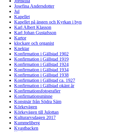
Jordkula
Josefina Andersdotter
Jul
Kapellet
Kapellet på ängen och Kyrkan i byn
Karl Albert Klasson
Karl Johan Gustafsson
Kartor
klockare och organist
Knektar
Konfirmation i Gällstad 1902
Konfirmation i Gällstad 1919
Konfirmation i Gällstad 1924
Konfirmation i Gällstad 1934
Konfirmation i Gällstad 1938
Konfirmation i Gällstad ca. 1927
Konfirmation i Gällstad okänt år
Konfirmationsfotografier
Konfirmationsminne
Konstnär från Södra Säm
Körkevägen
Körkevägen till Julottan
Kulturarvsdagen 2017
Kummeliberg
Kvastbacken