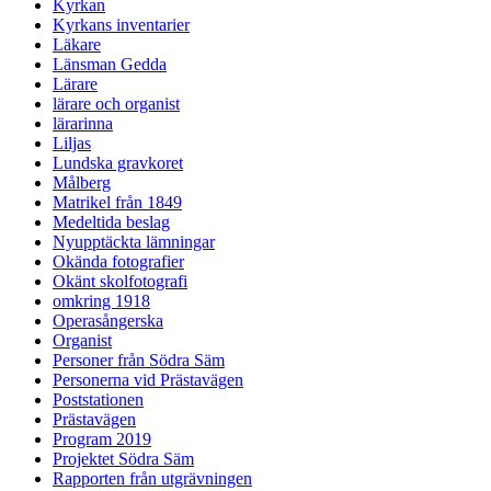
Kyrkan
Kyrkans inventarier
Läkare
Länsman Gedda
Lärare
lärare och organist
lärarinna
Liljas
Lundska gravkoret
Målberg
Matrikel från 1849
Medeltida beslag
Nyupptäckta lämningar
Okända fotografier
Okänt skolfotografi
omkring 1918
Operasångerska
Organist
Personer från Södra Säm
Personerna vid Prästavägen
Poststationen
Prästavägen
Program 2019
Projektet Södra Säm
Rapporten från utgrävningen