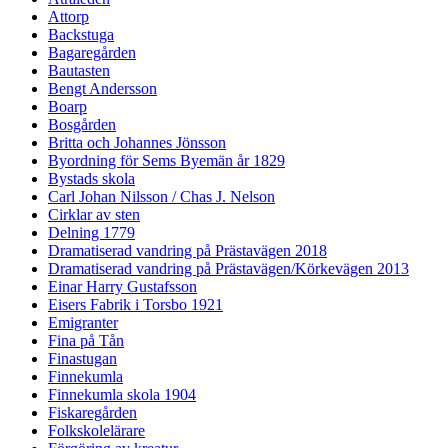
Attorp
Backstuga
Bagaregården
Bautasten
Bengt Andersson
Boarp
Bosgården
Britta och Johannes Jönsson
Byordning för Sems Byemän år 1829
Bystads skola
Carl Johan Nilsson / Chas J. Nelson
Cirklar av sten
Delning 1779
Dramatiserad vandring på Prästavägen 2018
Dramatiserad vandring på Prästavägen/Körkevägen 2013
Einar Harry Gustafsson
Eisers Fabrik i Torsbo 1921
Emigranter
Fina på Tån
Finastugan
Finnekumla
Finnekumla skola 1904
Fiskaregården
Folkskolelärare