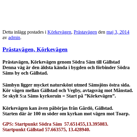
Detta inlägg postades i
Körkevägen
,
Prästavägen
den
maj 3, 2014
av
admin
.
Prästavägen, Körkevägen
Prästavägen, Körkevägen genom Södra Säm till Gällstad
Denna väg är den äldsta kända i bygden och förbinder Södra
Säms by och Gällstad.
Sämbyn ligger mycket naturskönt utmed Sämsjöns östra sida.
Kör vägen mellan Gällstad och Vegby, avtagsväg mot Månstad.
Se skylt S:a Säms kyrkoruin = Start på ”Körkevägen”.
Körkevägen kan även påbörjas från Gårdö, Gällstad.
Starten där är 100 m söder om kyrkan mot vägen mot Toarp.
GPS: Startpunkt Södra Säm 57.651455,13.395083.
Startpunkt Gällstad 57.663575, 13.428940.