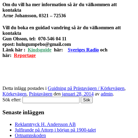
Om du vill ha mer information så är du välkommen att
kontakta
Arne Johansson, 0321 – 72536
Vill du boka en guidad vandring så är du välkommen att
kontakta
Gun Olsson, tel: 070-546 04 11
epost: hulugumpebo@gmail.com
Länk här :
Kindsguide
här:
Sveriges Radio
och
här:
Reportage
Detta inlägg postades i
Guidning på Prästavägen / Körkevägen
,
Körkevägen
,
Prästavägen
den
januari 28, 2014
av
admin
.
Sök efter:
Senaste inläggen
Reklamtryck H. Andersson AB
Julfirande på Attorp i början på 1900-talet
Ortnamnskoden