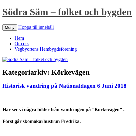
Södra Säm – folket och bygden
Hoppa till innehåll
Meny
Hem
Om oss
Vegbyortens Hembygdsförening
Kategoriarkiv:
Körkevägen
Historisk vandring på Nationaldagen 6 Juni 2018
Här ser vi några bilder från vandringen på ”Körkevägen” .
Först går skomakarhustrun Fredrika.