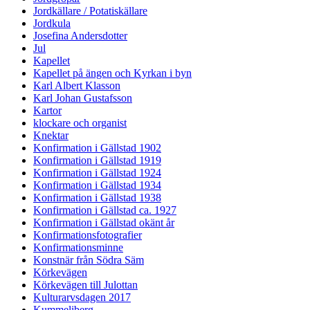
Jordkällare / Potatiskällare
Jordkula
Josefina Andersdotter
Jul
Kapellet
Kapellet på ängen och Kyrkan i byn
Karl Albert Klasson
Karl Johan Gustafsson
Kartor
klockare och organist
Knektar
Konfirmation i Gällstad 1902
Konfirmation i Gällstad 1919
Konfirmation i Gällstad 1924
Konfirmation i Gällstad 1934
Konfirmation i Gällstad 1938
Konfirmation i Gällstad ca. 1927
Konfirmation i Gällstad okänt år
Konfirmationsfotografier
Konfirmationsminne
Konstnär från Södra Säm
Körkevägen
Körkevägen till Julottan
Kulturarvsdagen 2017
Kummeliberg