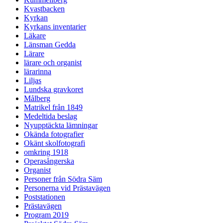
Kvastbacken
Kyrkan
Kyrkans inventarier
Läkare
Länsman Gedda
Lärare
lärare och organist
lärarinna
Liljas
Lundska gravkoret
Målberg
Matrikel från 1849
Medeltida beslag
Nyupptäckta lämningar
Okända fotografier
Okänt skolfotografi
omkring 1918
Operasångerska
Organist
Personer från Södra Säm
Personerna vid Prästavägen
Poststationen
Prästavägen
Program 2019