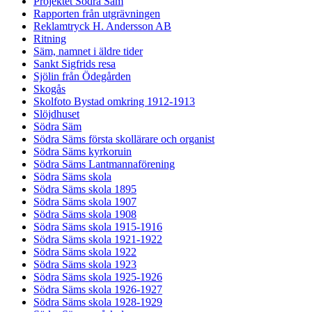
Projektet Södra Säm
Rapporten från utgrävningen
Reklamtryck H. Andersson AB
Ritning
Säm, namnet i äldre tider
Sankt Sigfrids resa
Sjölin från Ödegården
Skogås
Skolfoto Bystad omkring 1912-1913
Slöjdhuset
Södra Säm
Södra Säms första skollärare och organist
Södra Säms kyrkoruin
Södra Säms Lantmannaförening
Södra Säms skola
Södra Säms skola 1895
Södra Säms skola 1907
Södra Säms skola 1908
Södra Säms skola 1915-1916
Södra Säms skola 1921-1922
Södra Säms skola 1922
Södra Säms skola 1923
Södra Säms skola 1925-1926
Södra Säms skola 1926-1927
Södra Säms skola 1928-1929