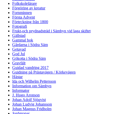
Folkskolelärare
Förgöring av kreatur
Fornminnen
Första Advent
Förteckning från 1800
Fotografi
Frukt-och prydnadsträd i Sämbyn vid laga skiftet
Gällstad
Gammal bok
Gårdarna i Södra Säm
Getavad
God Jul
Gökotta i Södra Säm
Gravfält
Guidad vandring 2017
Guidning på Prästavägen / Körkevägen
Hästar
Ida och Wilhelm Pettersson
Information om Sämbyn
Informator
J. Hugo Aronson
Johan Adolf Sjöqvist
Johan Ludvig Johansson
Johan Magnus Fridholm
Jordgropar