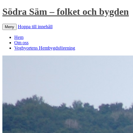
Södra Säm – folket och bygden
Hoppa till innehåll
Meny
Hem
Om oss
Vegbyortens Hembygdsförening