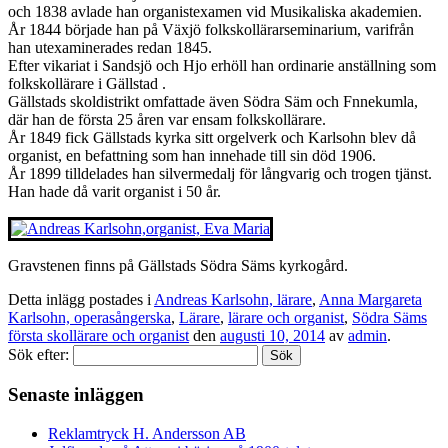
och 1838 avlade han organistexamen vid Musikaliska akademien.
År 1844 började han på Växjö folkskollärarseminarium, varifrån
han utexaminerades redan 1845.
Efter vikariat i Sandsjö och Hjo erhöll han ordinarie anställning som
folkskollärare i Gällstad .
Gällstads skoldistrikt omfattade även Södra Säm och Fnnekumla,
där han de första 25 åren var ensam folkskollärare.
År 1849 fick Gällstads kyrka sitt orgelverk och Karlsohn blev då
organist, en befattning som han innehade till sin död 1906.
År 1899 tilldelades han silvermedalj för långvarig och trogen tjänst.
Han hade då varit organist i 50 år.
Gravstenen finns på Gällstads Södra Säms kyrkogård.
Detta inlägg postades i
Andreas Karlsohn, lärare
,
Anna Margareta
Karlsohn, operasångerska
,
Lärare
,
lärare och organist
,
Södra Säms
första skollärare och organist
den
augusti 10, 2014
av
admin
.
Sök efter:
Senaste inläggen
Reklamtryck H. Andersson AB