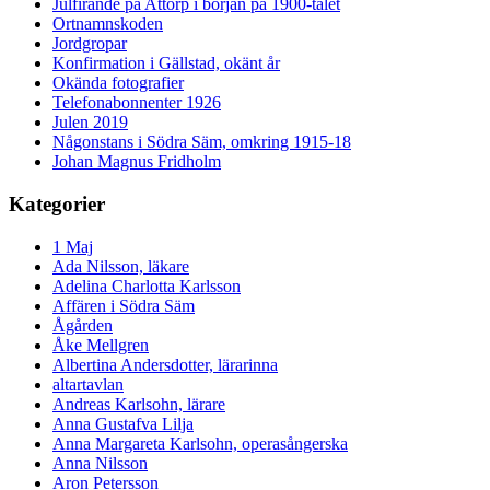
Julfirande på Attorp i början på 1900-talet
Ortnamnskoden
Jordgropar
Konfirmation i Gällstad, okänt år
Okända fotografier
Telefonabonnenter 1926
Julen 2019
Någonstans i Södra Säm, omkring 1915-18
Johan Magnus Fridholm
Kategorier
1 Maj
Ada Nilsson, läkare
Adelina Charlotta Karlsson
Affären i Södra Säm
Ågården
Åke Mellgren
Albertina Andersdotter, lärarinna
altartavlan
Andreas Karlsohn, lärare
Anna Gustafva Lilja
Anna Margareta Karlsohn, operasångerska
Anna Nilsson
Aron Petersson