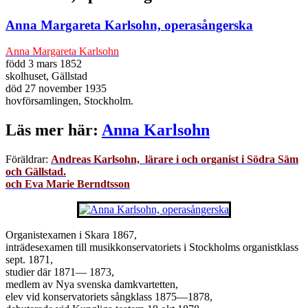
Anna Margareta Karlsohn, operasångerska
Anna Margareta Karlsohn
född 3 mars 1852
skolhuset, Gällstad
död 27 november 1935
hovförsamlingen, Stockholm.
Läs mer här:
Anna Karlsohn
Föräldrar:
Andreas Karlsohn, lärare i och organis
t i Södra Säm
och Gällstad.
och Eva Marie Berndtsson
Organistexamen i Skara 1867,
inträdesexamen till musikkonservatoriets i Stockholms organistklass
sept. 1871,
studier där 1871— 1873,
medlem av Nya svenska damkvartetten,
elev vid konservatoriets sångklass 1875—1878,