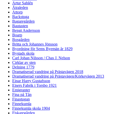
Artur Sahlén
Ätraleden
Attorp
Backstuga
Bagaregården
Bautasten
Bengt Andersson
Boarp
Bosgården
Britta och Johannes Jönsson
Byordning för Sems Byemän år 1829
Bystads skola
Carl Johan Nilsson / Chas J. Nelson
Cirklar av sten
Delning 1779
Dramatiserad vandring på Prästavägen 2018
Dramatiserad vandring på Prästavägen/Körkevägen 2013
Einar Harry Gustafsson
Eisers Fabrik i Torsbo 1921
Emigranter
Fina på Tån
Finastugan
Finnekumla
Finnekumla skola 1904
Fiskaregården