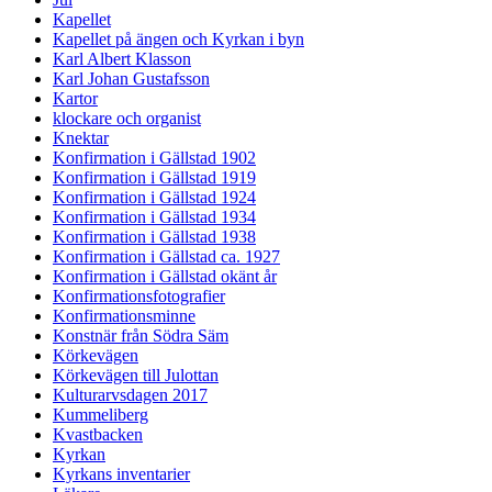
Kapellet
Kapellet på ängen och Kyrkan i byn
Karl Albert Klasson
Karl Johan Gustafsson
Kartor
klockare och organist
Knektar
Konfirmation i Gällstad 1902
Konfirmation i Gällstad 1919
Konfirmation i Gällstad 1924
Konfirmation i Gällstad 1934
Konfirmation i Gällstad 1938
Konfirmation i Gällstad ca. 1927
Konfirmation i Gällstad okänt år
Konfirmationsfotografier
Konfirmationsminne
Konstnär från Södra Säm
Körkevägen
Körkevägen till Julottan
Kulturarvsdagen 2017
Kummeliberg
Kvastbacken
Kyrkan
Kyrkans inventarier