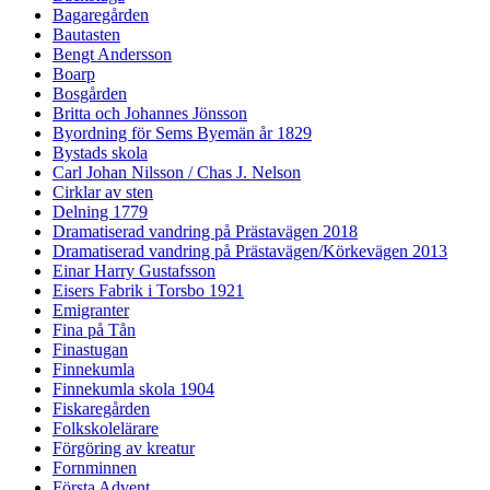
Bagaregården
Bautasten
Bengt Andersson
Boarp
Bosgården
Britta och Johannes Jönsson
Byordning för Sems Byemän år 1829
Bystads skola
Carl Johan Nilsson / Chas J. Nelson
Cirklar av sten
Delning 1779
Dramatiserad vandring på Prästavägen 2018
Dramatiserad vandring på Prästavägen/Körkevägen 2013
Einar Harry Gustafsson
Eisers Fabrik i Torsbo 1921
Emigranter
Fina på Tån
Finastugan
Finnekumla
Finnekumla skola 1904
Fiskaregården
Folkskolelärare
Förgöring av kreatur
Fornminnen
Första Advent