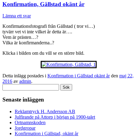
Konfirmation, Gällstad okänt år
Lämna ett svar
Konfirmationsfotografi från Gällstad ( tror vi…)
tyvärr vet vi inte vilket år detta är….
Vem är prästen…?
Vilka är konfirmanderna..?
Klicka i bilden om du vill se en större bild.
Detta inlägg postades i
Konfirmation i Gällstad okänt år
den
maj 22,
2016
av
admin
.
Sök
efter:
Senaste inläggen
Reklamtryck H. Andersson AB
Julfirande på Attorp i början på 1900-talet
Ortnamnskoden
Jordgropar
Konfirmation i Gällstad, okänt år