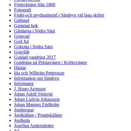
Förteckning från 1800
Fotografi
Frukt-och prydnadsträd i Sämbyn vid laga skiftet
Gällstad
Gammal bok
Gårdarna i Södra Säm
Getavad
God Jul
Gökotta i Södra Säm
Gravfält
Guidad vandring 2017
Guidning på Prästavägen / Körkevägen
Hästar
Ida och Wilhelm Pettersson
Information om Sämbyn
Informator
J. Hugo Aronson
Johan Adolf Sjöqvist
Johan Ludvig Johansson
Johan Magnus Fridholm
Jordgropar
Jordkällare / Potatiskällare
Jordkula
Josefina Andersdotter
Jul