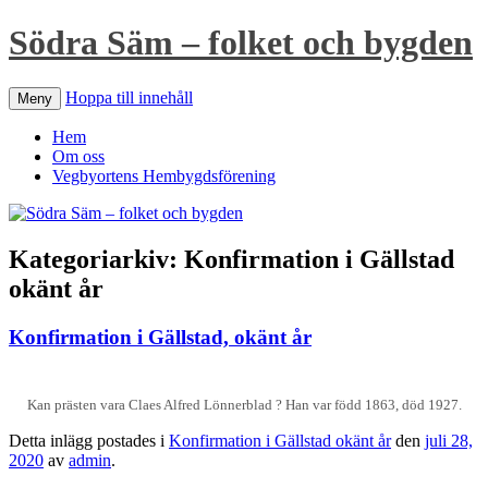
Södra Säm – folket och bygden
Hoppa till innehåll
Meny
Hem
Om oss
Vegbyortens Hembygdsförening
Kategoriarkiv:
Konfirmation i Gällstad
okänt år
Konfirmation i Gällstad, okänt år
Kan prästen vara Claes Alfred Lönnerblad ? Han var född 1863, död 1927.
Detta inlägg postades i
Konfirmation i Gällstad okänt år
den
juli 28,
2020
av
admin
.