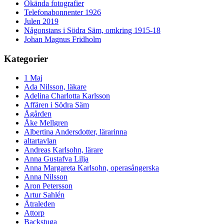
Okända fotografier
Telefonabonnenter 1926
Julen 2019
Någonstans i Södra Säm, omkring 1915-18
Johan Magnus Fridholm
Kategorier
1 Maj
Ada Nilsson, läkare
Adelina Charlotta Karlsson
Affären i Södra Säm
Ågården
Åke Mellgren
Albertina Andersdotter, lärarinna
altartavlan
Andreas Karlsohn, lärare
Anna Gustafva Lilja
Anna Margareta Karlsohn, operasångerska
Anna Nilsson
Aron Petersson
Artur Sahlén
Ätraleden
Attorp
Backstuga