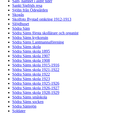
Säm, namnet i äldre tider
Sankt Sigfrids resa
Sjölin från Ödegården
Skogås
Skolfoto Bystad omkring 1912-1913
Slöjdhuset
Södra Säm
Södra Säms första skollärare och organist
Södra Säms kyrkoruin
Södra Säms Lantmannaförening
Södra Säms skola
Södra Säms skola 1895
Södra Säms skola 1907
Södra Säms skola 1908
Södra Säms skola 1915-1916
Södra Säms skola 1921-1922
Södra Säms skola 1922
Södra Säms skola 1923
Södra Säms skola 1925-1926
Södra Säms skola 1926-1927
Södra Säms skola 1928-1929
Södra Säms småskola
Södra Säms socken
Södra Sämsjön
Soldater