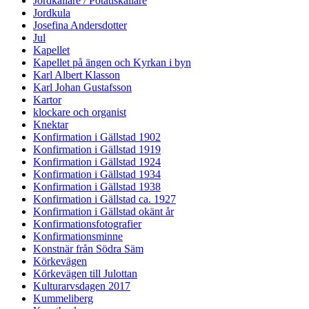
Jordkällare / Potatiskällare
Jordkula
Josefina Andersdotter
Jul
Kapellet
Kapellet på ängen och Kyrkan i byn
Karl Albert Klasson
Karl Johan Gustafsson
Kartor
klockare och organist
Knektar
Konfirmation i Gällstad 1902
Konfirmation i Gällstad 1919
Konfirmation i Gällstad 1924
Konfirmation i Gällstad 1934
Konfirmation i Gällstad 1938
Konfirmation i Gällstad ca. 1927
Konfirmation i Gällstad okänt år
Konfirmationsfotografier
Konfirmationsminne
Konstnär från Södra Säm
Körkevägen
Körkevägen till Julottan
Kulturarvsdagen 2017
Kummeliberg