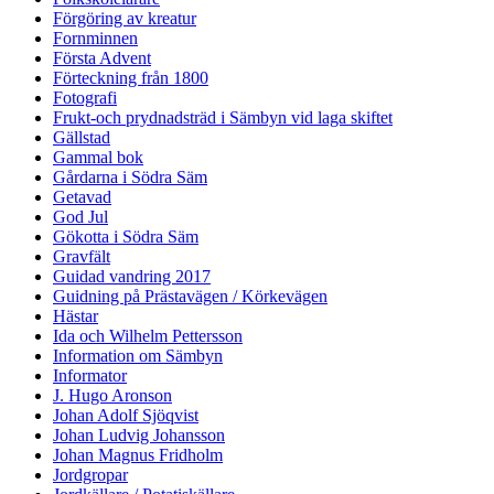
Förgöring av kreatur
Fornminnen
Första Advent
Förteckning från 1800
Fotografi
Frukt-och prydnadsträd i Sämbyn vid laga skiftet
Gällstad
Gammal bok
Gårdarna i Södra Säm
Getavad
God Jul
Gökotta i Södra Säm
Gravfält
Guidad vandring 2017
Guidning på Prästavägen / Körkevägen
Hästar
Ida och Wilhelm Pettersson
Information om Sämbyn
Informator
J. Hugo Aronson
Johan Adolf Sjöqvist
Johan Ludvig Johansson
Johan Magnus Fridholm
Jordgropar