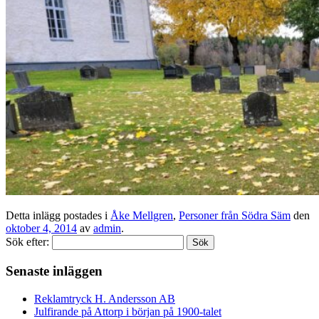
Detta inlägg postades i
Åke Mellgren
,
Personer från Södra Säm
den
oktober 4, 2014
av
admin
.
Sök efter:
Senaste inläggen
Reklamtryck H. Andersson AB
Julfirande på Attorp i början på 1900-talet