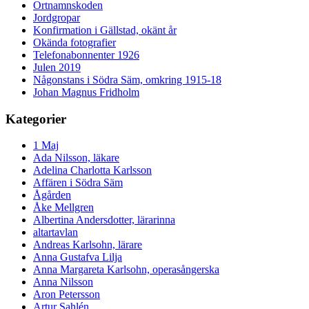
Ortnamnskoden
Jordgropar
Konfirmation i Gällstad, okänt år
Okända fotografier
Telefonabonnenter 1926
Julen 2019
Någonstans i Södra Säm, omkring 1915-18
Johan Magnus Fridholm
Kategorier
1 Maj
Ada Nilsson, läkare
Adelina Charlotta Karlsson
Affären i Södra Säm
Ågården
Åke Mellgren
Albertina Andersdotter, lärarinna
altartavlan
Andreas Karlsohn, lärare
Anna Gustafva Lilja
Anna Margareta Karlsohn, operasångerska
Anna Nilsson
Aron Petersson
Artur Sahlén