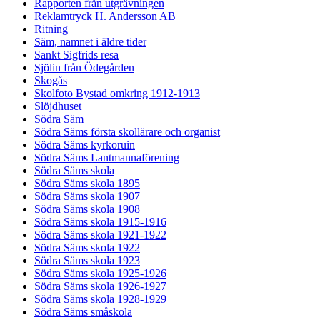
Rapporten från utgrävningen
Reklamtryck H. Andersson AB
Ritning
Säm, namnet i äldre tider
Sankt Sigfrids resa
Sjölin från Ödegården
Skogås
Skolfoto Bystad omkring 1912-1913
Slöjdhuset
Södra Säm
Södra Säms första skollärare och organist
Södra Säms kyrkoruin
Södra Säms Lantmannaförening
Södra Säms skola
Södra Säms skola 1895
Södra Säms skola 1907
Södra Säms skola 1908
Södra Säms skola 1915-1916
Södra Säms skola 1921-1922
Södra Säms skola 1922
Södra Säms skola 1923
Södra Säms skola 1925-1926
Södra Säms skola 1926-1927
Södra Säms skola 1928-1929
Södra Säms småskola