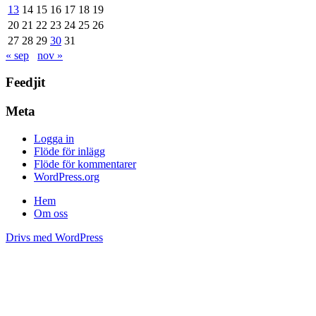
13
14
15
16
17
18
19
20
21
22
23
24
25
26
27
28
29
30
31
« sep
nov »
Feedjit
Meta
Logga in
Flöde för inlägg
Flöde för kommentarer
WordPress.org
Hem
Om oss
Drivs med WordPress