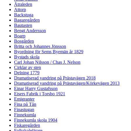
Ätraleden
Attorp
Backstuga
Bagaregården
Bautasten
Bengt Andersson
Boarp
Bosgården
Britta och Johannes Jönsson
Byordning för Sems Byemän år 1829
Bystads skola
Carl Johan Nilsson / Chas J. Nelson
Cirklar av sten
Delning 1779
Dramatiserad vandring på Prästavägen 2018
Dramatiserad vandring på Prästavägen/Körkevägen 2013
Einar Harry Gustafsson
Eisers Fabrik i Torsbo 1921
Emigranter
Fina på Tån
Finastugan
Finnekumla
Finnekumla skola 1904
Fiskaregården
Folkskolelärare