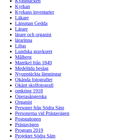
Kvastbacken
Kyrkan
Kyrkans inventarier
Läkare
Länsman Gedda
Lärare
lärare och organist
lärarinna
Liljas
Lundska gravkoret
Målberg
Matrikel från 1849
Medeltida beslag
Nyupptäckta lämningar
Okända fotografier
Okänt skolfotografi
omkring 1918
Operasångerska
Organist
Personer från Södra Säm
Personerna vid Prästavägen
Poststationen
Prästavägen
Program 2019
Projektet Södra Säm