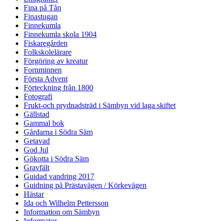
Fina på Tån
Finastugan
Finnekumla
Finnekumla skola 1904
Fiskaregården
Folkskolelärare
Förgöring av kreatur
Fornminnen
Första Advent
Förteckning från 1800
Fotografi
Frukt-och prydnadsträd i Sämbyn vid laga skiftet
Gällstad
Gammal bok
Gårdarna i Södra Säm
Getavad
God Jul
Gökotta i Södra Säm
Gravfält
Guidad vandring 2017
Guidning på Prästavägen / Körkevägen
Hästar
Ida och Wilhelm Pettersson
Information om Sämbyn
Informator