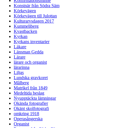
Konfirmationsminne
Konstnär från Södra Säm
Körkevägen
Körkevägen till Julottan
Kulturarvsdagen 2017
Kummeliberg
Kvastbacken
Kyrkan
Kyrkans inventarier
Läkare
Länsman Gedda
Lärare
lärare och organist
lärarinna
Liljas
Lundska gravkoret
Målberg
Matrikel från 1849
Medeltida beslag
Nyupptäckta lämningar
Okända fotografier
Okänt skolfotografi
omkring 1918
Operasångerska
Organist