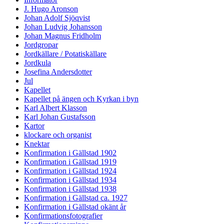
J. Hugo Aronson
Johan Adolf Sjöqvist
Johan Ludvig Johansson
Johan Magnus Fridholm
Jordgropar
Jordkällare / Potatiskällare
Jordkula
Josefina Andersdotter
Jul
Kapellet
Kapellet på ängen och Kyrkan i byn
Karl Albert Klasson
Karl Johan Gustafsson
Kartor
klockare och organist
Knektar
Konfirmation i Gällstad 1902
Konfirmation i Gällstad 1919
Konfirmation i Gällstad 1924
Konfirmation i Gällstad 1934
Konfirmation i Gällstad 1938
Konfirmation i Gällstad ca. 1927
Konfirmation i Gällstad okänt år
Konfirmationsfotografier