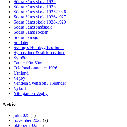
Södra Säms skola 1922
Södra Säms skola 1923
Södra Säms skola 1925-1926
Södra Säms skola 1926-1927
Södra Säms skola 1928-1929
Södra Säms småskola
Södra Säms socken
Södra Sämsjön
Soldater
Sveriges Hembygdsförbund
Symaskiner & stickmaskiner
Symöte
Tanter från Säm
Telefonabonnenter 1926
Urnlund
Vegby
Vendela Svensson / Helander
Vykort
Yttergården Vegby
Arkiv
juli 2025
(1)
november 2022
(2)
oktober 2022
(1)