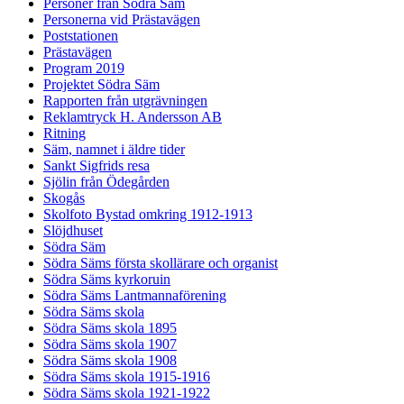
Personer från Södra Säm
Personerna vid Prästavägen
Poststationen
Prästavägen
Program 2019
Projektet Södra Säm
Rapporten från utgrävningen
Reklamtryck H. Andersson AB
Ritning
Säm, namnet i äldre tider
Sankt Sigfrids resa
Sjölin från Ödegården
Skogås
Skolfoto Bystad omkring 1912-1913
Slöjdhuset
Södra Säm
Södra Säms första skollärare och organist
Södra Säms kyrkoruin
Södra Säms Lantmannaförening
Södra Säms skola
Södra Säms skola 1895
Södra Säms skola 1907
Södra Säms skola 1908
Södra Säms skola 1915-1916
Södra Säms skola 1921-1922