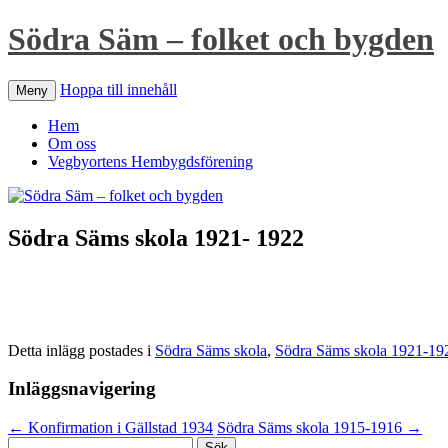
Södra Säm – folket och bygden
Hoppa till innehåll
Meny
Hem
Om oss
Vegbyortens Hembygdsförening
Södra Säms skola 1921- 1922
Detta inlägg postades i
Södra Säms skola
,
Södra Säms skola 1921-19
Inläggsnavigering
←
Konfirmation i Gällstad 1934
Södra Säms skola 1915-1916
→
Sök