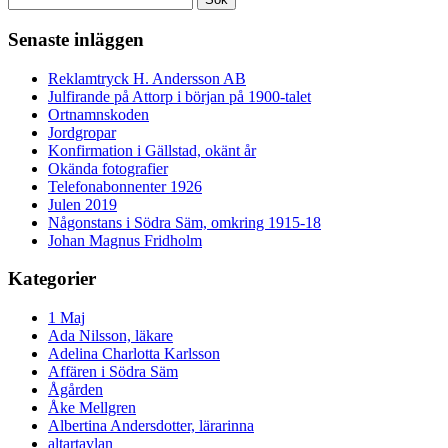
efter:
Senaste inläggen
Reklamtryck H. Andersson AB
Julfirande på Attorp i början på 1900-talet
Ortnamnskoden
Jordgropar
Konfirmation i Gällstad, okänt år
Okända fotografier
Telefonabonnenter 1926
Julen 2019
Någonstans i Södra Säm, omkring 1915-18
Johan Magnus Fridholm
Kategorier
1 Maj
Ada Nilsson, läkare
Adelina Charlotta Karlsson
Affären i Södra Säm
Ågården
Åke Mellgren
Albertina Andersdotter, lärarinna
altartavlan