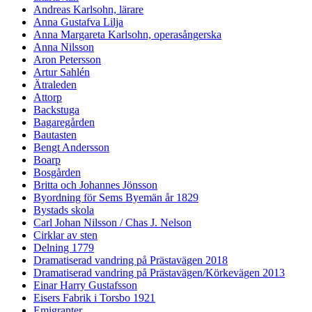
Andreas Karlsohn, lärare
Anna Gustafva Lilja
Anna Margareta Karlsohn, operasångerska
Anna Nilsson
Aron Petersson
Artur Sahlén
Ätraleden
Attorp
Backstuga
Bagaregården
Bautasten
Bengt Andersson
Boarp
Bosgården
Britta och Johannes Jönsson
Byordning för Sems Byemän år 1829
Bystads skola
Carl Johan Nilsson / Chas J. Nelson
Cirklar av sten
Delning 1779
Dramatiserad vandring på Prästavägen 2018
Dramatiserad vandring på Prästavägen/Körkevägen 2013
Einar Harry Gustafsson
Eisers Fabrik i Torsbo 1921
Emigranter