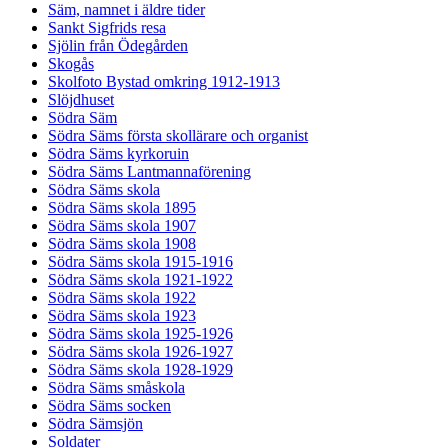
Säm, namnet i äldre tider
Sankt Sigfrids resa
Sjölin från Ödegården
Skogås
Skolfoto Bystad omkring 1912-1913
Slöjdhuset
Södra Säm
Södra Säms första skollärare och organist
Södra Säms kyrkoruin
Södra Säms Lantmannaförening
Södra Säms skola
Södra Säms skola 1895
Södra Säms skola 1907
Södra Säms skola 1908
Södra Säms skola 1915-1916
Södra Säms skola 1921-1922
Södra Säms skola 1922
Södra Säms skola 1923
Södra Säms skola 1925-1926
Södra Säms skola 1926-1927
Södra Säms skola 1928-1929
Södra Säms småskola
Södra Säms socken
Södra Sämsjön
Soldater