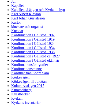
Jul
Kapellet
Kapellet på ängen och Kyrkan i byn
Karl Albert Klasson
Karl Johan Gustafsson
Kartor
klockare och organist
Knektar
Konfirmation i Gällstad 1902
Konfirmation i Gällstad 1919
Konfirmation i Gällstad 1924
Konfirmation i Gällstad 1934
Konfirmation i Gällstad 1938
Konfirmation i Gällstad ca. 1927
Konfirmation i Gällstad okänt år
Konfirmationsfotografier
Konfirmationsminne
Konstnär från Södra Säm
Körkevägen
Körkevägen till Julottan
Kulturarvsdagen 2017
Kummeliberg
Kvastbacken
Kyrkan
Kyrkans inventarier