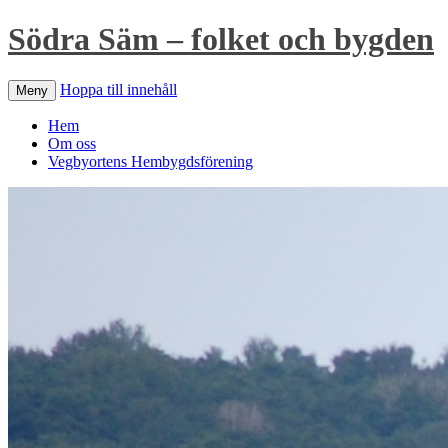
Södra Säm – folket och bygden
Hoppa till innehåll
Meny
Hem
Om oss
Vegbyortens Hembygdsförening