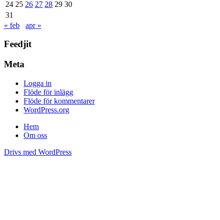
24
25
26
27
28
29
30
31
« feb
apr »
Feedjit
Meta
Logga in
Flöde för inlägg
Flöde för kommentarer
WordPress.org
Hem
Om oss
Drivs med WordPress