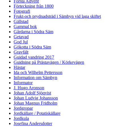
Första Advent
Förteckning från 1800
Fotografi
Frukt-och prydnadsträd i Sämbyn vid laga skiftet
Gällstad
Gammal bok
Gårdarna i Södra Säm
Getavad
God Jul
Gökotta i Södra Säm
Gravfält
Guidad vandring 2017
Guidning på Prästavägen / Körkevägen
Hästar
Ida och Wilhelm Pettersson
Information om Sämbyn
Informator
J. Hugo Aronson
Johan Adolf Sjöqvist
Johan Ludvig Johansson
Johan Magnus Fridholm
Jordgropar
Jordkällare / Potatiskällare
Jordkula
Josefina Andersdotter