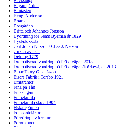
Backstuga
Bagaregården
Bautasten
Bengt Andersson
Boarp
Bosgården
Britta och Johannes Jönsson
Byordning för Sems Byemän år 1829
Bystads skola
Carl Johan Nilsson / Chas J. Nelson
Cirklar av sten
Delning 1779
Dramatiserad vandring på Prästavägen 2018
Dramatiserad vandring på Prästavägen/Körkevägen 2013
Einar Harry Gustafsson
Eisers Fabrik i Torsbo 1921
Emigranter
Fina på Tån
Finastugan
Finnekumla
Finnekumla skola 1904
Fiskaregården
Folkskolelärare
Förgöring av kreatur
Fornminnen