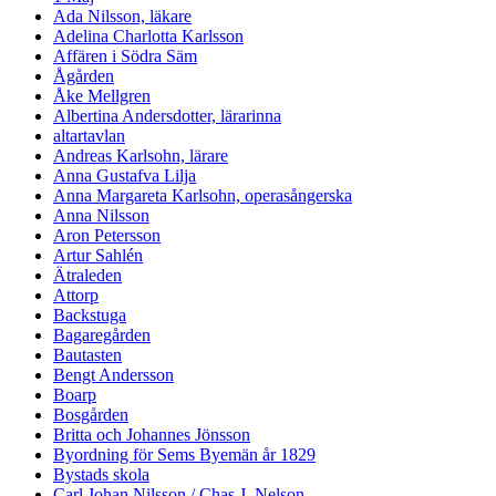
Ada Nilsson, läkare
Adelina Charlotta Karlsson
Affären i Södra Säm
Ågården
Åke Mellgren
Albertina Andersdotter, lärarinna
altartavlan
Andreas Karlsohn, lärare
Anna Gustafva Lilja
Anna Margareta Karlsohn, operasångerska
Anna Nilsson
Aron Petersson
Artur Sahlén
Ätraleden
Attorp
Backstuga
Bagaregården
Bautasten
Bengt Andersson
Boarp
Bosgården
Britta och Johannes Jönsson
Byordning för Sems Byemän år 1829
Bystads skola
Carl Johan Nilsson / Chas J. Nelson