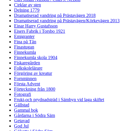
Cirklar av sten
Delning 1779
Dramatiserad vandring på Prästavägen 2018
Dramatiserad vandring på Prästavägen/Körkevägen 2013
Einar Harry Gustafsson
Eisers Fabrik i Torsbo 1921
Emigranter
Fina på Tån
Finastugan
Finnekumla
Finnekumla skola 1904
Fiskaregården
Folkskolelärare
Förgöring av kreatur
Fornminnen
Första Advent
Förteckning från 1800
Fotografi
Frukt-och prydnadsträd i Sämbyn vid laga skiftet
Gällstad
Gammal bok
Gårdarna i Södra Säm
Getavad
God Jul