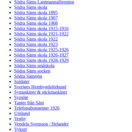
Södra Säms Lantmannaförening
Södra Säms skola
Södra Säms skola 1895
Södra Säms skola 1907
Södra Säms skola 1908
Södra Säms skola 1915-1916
Södra Säms skola 1921-1922
Södra Säms skola 1922
Södra Säms skola 1923
Södra Säms skola 1925-1926
Södra Säms skola 1926-1927
Södra Säms skola 1928-1929
Södra Säms småskola
Södra Säms socken
Södra Sämsjön
Soldater
Sveriges Hembygdsförbund
Symaskiner & stickmaskiner
Symöte
Tanter från Säm
Telefonabonnenter 1926
Urnlund
Vegby
Vendela Svensson / Helander
Vykort