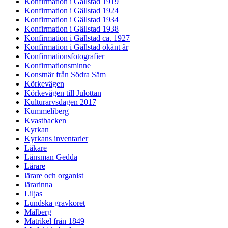
Konfirmation i Gällstad 1919
Konfirmation i Gällstad 1924
Konfirmation i Gällstad 1934
Konfirmation i Gällstad 1938
Konfirmation i Gällstad ca. 1927
Konfirmation i Gällstad okänt år
Konfirmationsfotografier
Konfirmationsminne
Konstnär från Södra Säm
Körkevägen
Körkevägen till Julottan
Kulturarvsdagen 2017
Kummeliberg
Kvastbacken
Kyrkan
Kyrkans inventarier
Läkare
Länsman Gedda
Lärare
lärare och organist
lärarinna
Liljas
Lundska gravkoret
Målberg
Matrikel från 1849