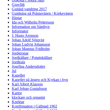
Gökotta i Södra Säm
Gravfält
Guidad vandring 2017
Guidning på Prästavägen / Körkevägen
Hästar
Ida och Wilhelm Pettersson
Information om Sämbyn
Informator
J. Hugo Aronson
Johan Adolf Sjöqvist
Johan Ludvig Johansson
Johan Magnus Fridholm
Jordgropar
Jordkällare / Potatiskällare
Jordkula
Josefina Andersdotter
Jul
Kapellet
Kapellet på ängen och Kyrkan i byn
Karl Albert Klasson
Karl Johan Gustafsson
Kartor
klockare och organist
Knektar
Konfirmation i Gällstad 1902