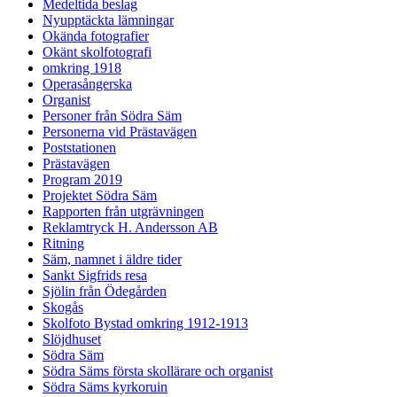
Medeltida beslag
Nyupptäckta lämningar
Okända fotografier
Okänt skolfotografi
omkring 1918
Operasångerska
Organist
Personer från Södra Säm
Personerna vid Prästavägen
Poststationen
Prästavägen
Program 2019
Projektet Södra Säm
Rapporten från utgrävningen
Reklamtryck H. Andersson AB
Ritning
Säm, namnet i äldre tider
Sankt Sigfrids resa
Sjölin från Ödegården
Skogås
Skolfoto Bystad omkring 1912-1913
Slöjdhuset
Södra Säm
Södra Säms första skollärare och organist
Södra Säms kyrkoruin