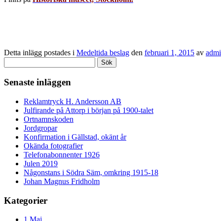
Detta inlägg postades i
Medeltida beslag
den
februari 1, 2015
av
adm
Sök
efter:
Senaste inläggen
Reklamtryck H. Andersson AB
Julfirande på Attorp i början på 1900-talet
Ortnamnskoden
Jordgropar
Konfirmation i Gällstad, okänt år
Okända fotografier
Telefonabonnenter 1926
Julen 2019
Någonstans i Södra Säm, omkring 1915-18
Johan Magnus Fridholm
Kategorier
1 Maj