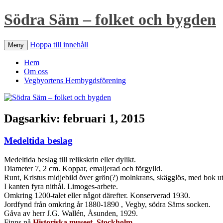
Södra Säm – folket och bygden
Hoppa till innehåll
Meny
Hem
Om oss
Vegbyortens Hembygdsförening
Dagsarkiv:
februari 1, 2015
Medeltida beslag
Medeltida beslag till relikskrin eller dylikt.
Diameter 7, 2 cm. Koppar, emaljerad och förgylld.
Runt, Kristus midjebild över grön(?) molnkrans, skägglös, med bok ut
I kanten fyra nithål. Limoges-arbete.
Omkring 1200-talet eller något därefter. Konserverad 1930.
Jordfynd från omkring år 1880-1890 , Vegby, södra Säms socken.
Gåva av herr J.G. Wallén, Åsunden, 1929.
Finns på
Historiska museet, Stockholm.