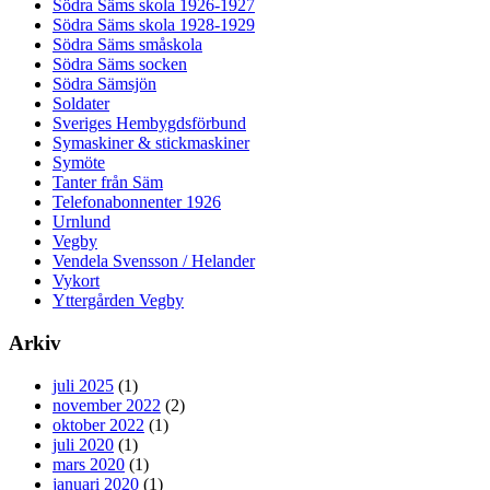
Södra Säms skola 1926-1927
Södra Säms skola 1928-1929
Södra Säms småskola
Södra Säms socken
Södra Sämsjön
Soldater
Sveriges Hembygdsförbund
Symaskiner & stickmaskiner
Symöte
Tanter från Säm
Telefonabonnenter 1926
Urnlund
Vegby
Vendela Svensson / Helander
Vykort
Yttergården Vegby
Arkiv
juli 2025
(1)
november 2022
(2)
oktober 2022
(1)
juli 2020
(1)
mars 2020
(1)
januari 2020
(1)