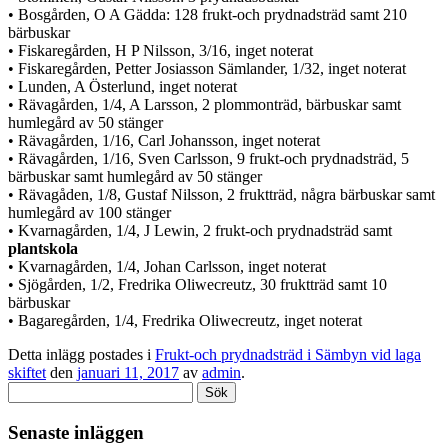
• Bosgården, O A Gädda: 128 frukt-och prydnadsträd samt 210
bärbuskar
• Fiskaregården, H P Nilsson, 3/16, inget noterat
• Fiskaregården, Petter Josiasson Sämlander, 1/32, inget noterat
• Lunden, A Österlund, inget noterat
• Rävagården, 1/4, A Larsson, 2 plommonträd, bärbuskar samt
humlegård av 50 stänger
• Rävagården, 1/16, Carl Johansson, inget noterat
• Rävagården, 1/16, Sven Carlsson, 9 frukt-och prydnadsträd, 5
bärbuskar samt humlegård av 50 stänger
• Rävagåden, 1/8, Gustaf Nilsson, 2 fruktträd, några bärbuskar samt
humlegård av 100 stänger
• Kvarnagården, 1/4, J Lewin, 2 frukt-och prydnadsträd samt
plantskola
• Kvarnagården, 1/4, Johan Carlsson, inget noterat
• Sjögården, 1/2, Fredrika Oliwecreutz, 30 fruktträd samt 10
bärbuskar
• Bagaregården, 1/4, Fredrika Oliwecreutz, inget noterat
Detta inlägg postades i
Frukt-och prydnadsträd i Sämbyn vid laga
skiftet
den
januari 11, 2017
av
admin
.
Sök
efter:
Senaste inläggen