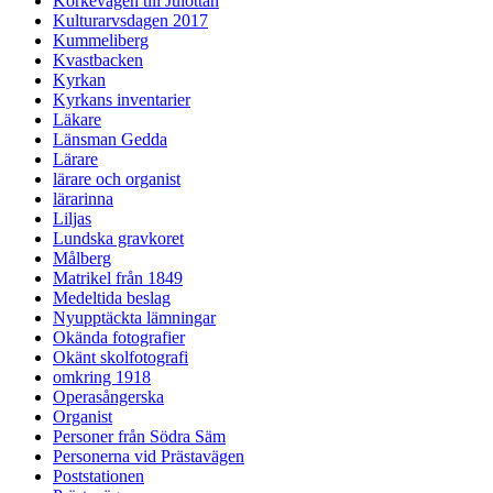
Körkevägen till Julottan
Kulturarvsdagen 2017
Kummeliberg
Kvastbacken
Kyrkan
Kyrkans inventarier
Läkare
Länsman Gedda
Lärare
lärare och organist
lärarinna
Liljas
Lundska gravkoret
Målberg
Matrikel från 1849
Medeltida beslag
Nyupptäckta lämningar
Okända fotografier
Okänt skolfotografi
omkring 1918
Operasångerska
Organist
Personer från Södra Säm
Personerna vid Prästavägen
Poststationen