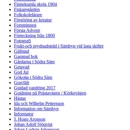
Finnekumla skola 1904
Fiskaregården
Folkskolelärare
Förgöring av kreatur
Fornminnen
Första Advent
Förteckning från 1800
Fotografi
Frukt-och prydnadsträd i Sämbyn vid laga skiftet
Gällstad
Gammal bok
Gårdarna i Södra Säm
Getavad
God Jul
Gökotta i Södra Säm
Gravfält
Guidad vandring 2017
Guidning på Prästavägen / Körkevägen
Hästar
Ida och Wilhelm Pettersson
Information om Sämbyn
Informator
J. Hugo Aronson
Johan Adolf Sjöqvist
Johan Ludvig Johansson