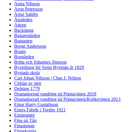
Anna Nilsson
Aron Petersson
Artur Sahlén
Ätraleden
Attorp
Backstuga
Bagaregården
Bautasten
Bengt Andersson
Boarp
Bosgården
Britta och Johannes Jönsson
Byordning för Sems Byemän år 1829
Bystads skola
Carl Johan Nilsson / Chas J. Nelson
Cirklar av sten
Delning 1779
Dramatiserad vandring på Prästavägen 2018
Dramatiserad vandring på Prästavägen/Körkevägen 2013
Einar Harry Gustafsson
Eisers Fabrik i Torsbo 1921
Emigranter
Fina på Tån
Finastugan
Finnekumla