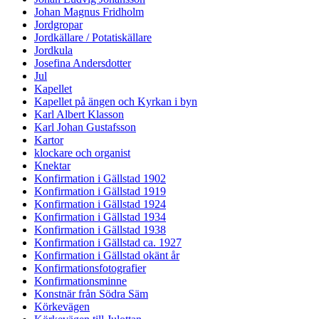
Johan Magnus Fridholm
Jordgropar
Jordkällare / Potatiskällare
Jordkula
Josefina Andersdotter
Jul
Kapellet
Kapellet på ängen och Kyrkan i byn
Karl Albert Klasson
Karl Johan Gustafsson
Kartor
klockare och organist
Knektar
Konfirmation i Gällstad 1902
Konfirmation i Gällstad 1919
Konfirmation i Gällstad 1924
Konfirmation i Gällstad 1934
Konfirmation i Gällstad 1938
Konfirmation i Gällstad ca. 1927
Konfirmation i Gällstad okänt år
Konfirmationsfotografier
Konfirmationsminne
Konstnär från Södra Säm
Körkevägen