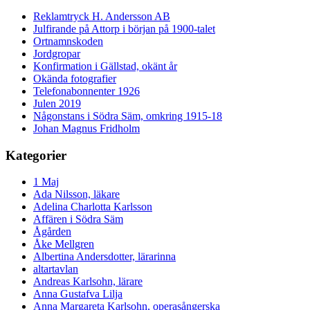
Reklamtryck H. Andersson AB
Julfirande på Attorp i början på 1900-talet
Ortnamnskoden
Jordgropar
Konfirmation i Gällstad, okänt år
Okända fotografier
Telefonabonnenter 1926
Julen 2019
Någonstans i Södra Säm, omkring 1915-18
Johan Magnus Fridholm
Kategorier
1 Maj
Ada Nilsson, läkare
Adelina Charlotta Karlsson
Affären i Södra Säm
Ågården
Åke Mellgren
Albertina Andersdotter, lärarinna
altartavlan
Andreas Karlsohn, lärare
Anna Gustafva Lilja
Anna Margareta Karlsohn, operasångerska