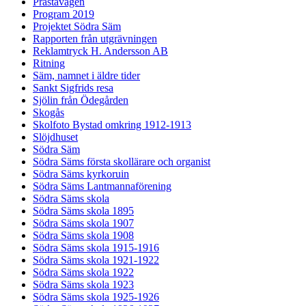
Prästavägen
Program 2019
Projektet Södra Säm
Rapporten från utgrävningen
Reklamtryck H. Andersson AB
Ritning
Säm, namnet i äldre tider
Sankt Sigfrids resa
Sjölin från Ödegården
Skogås
Skolfoto Bystad omkring 1912-1913
Slöjdhuset
Södra Säm
Södra Säms första skollärare och organist
Södra Säms kyrkoruin
Södra Säms Lantmannaförening
Södra Säms skola
Södra Säms skola 1895
Södra Säms skola 1907
Södra Säms skola 1908
Södra Säms skola 1915-1916
Södra Säms skola 1921-1922
Södra Säms skola 1922
Södra Säms skola 1923
Södra Säms skola 1925-1926