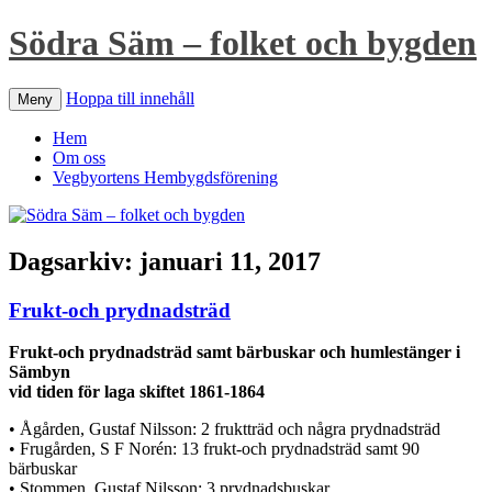
Södra Säm – folket och bygden
Hoppa till innehåll
Meny
Hem
Om oss
Vegbyortens Hembygdsförening
Dagsarkiv:
januari 11, 2017
Frukt-och prydnadsträd
Frukt-och prydnadsträd samt bärbuskar och humlestänger i
Sämbyn
vid tiden för laga skiftet 1861-1864
• Ågården, Gustaf Nilsson: 2 fruktträd och några prydnadsträd
• Frugården, S F Norén: 13 frukt-och prydnadsträd samt 90
bärbuskar
• Stommen, Gustaf Nilsson: 3 prydnadsbuskar