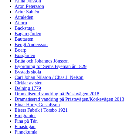
Anna Nilsson
Aron Petersson
Artur Sahlén
Ätraleden
Attorp
Backstuga
Bagaregården
Bautasten
Bengt Andersson
Boarp
Bosgården
Britta och Johannes Jönsson
Byordning för Sems Byemän år 1829
Bystads skola
Carl Johan Nilsson / Chas J. Nelson
Cirklar av sten
Delning 1779
Dramatiserad vandring på Prästavägen 2018
Dramatiserad vandring på Prästavägen/Körkevägen 2013
Einar Harry Gustafsson
Eisers Fabrik i Torsbo 1921
Emigranter
Fina på Tån
Finastugan
Finnekumla