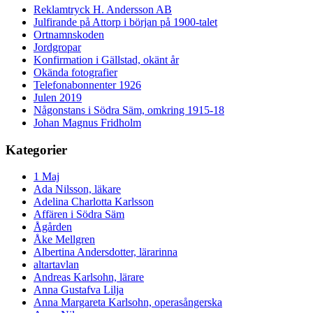
Reklamtryck H. Andersson AB
Julfirande på Attorp i början på 1900-talet
Ortnamnskoden
Jordgropar
Konfirmation i Gällstad, okänt år
Okända fotografier
Telefonabonnenter 1926
Julen 2019
Någonstans i Södra Säm, omkring 1915-18
Johan Magnus Fridholm
Kategorier
1 Maj
Ada Nilsson, läkare
Adelina Charlotta Karlsson
Affären i Södra Säm
Ågården
Åke Mellgren
Albertina Andersdotter, lärarinna
altartavlan
Andreas Karlsohn, lärare
Anna Gustafva Lilja
Anna Margareta Karlsohn, operasångerska