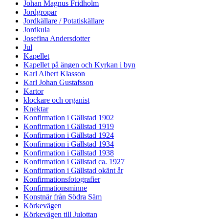
Johan Magnus Fridholm
Jordgropar
Jordkällare / Potatiskällare
Jordkula
Josefina Andersdotter
Jul
Kapellet
Kapellet på ängen och Kyrkan i byn
Karl Albert Klasson
Karl Johan Gustafsson
Kartor
klockare och organist
Knektar
Konfirmation i Gällstad 1902
Konfirmation i Gällstad 1919
Konfirmation i Gällstad 1924
Konfirmation i Gällstad 1934
Konfirmation i Gällstad 1938
Konfirmation i Gällstad ca. 1927
Konfirmation i Gällstad okänt år
Konfirmationsfotografier
Konfirmationsminne
Konstnär från Södra Säm
Körkevägen
Körkevägen till Julottan