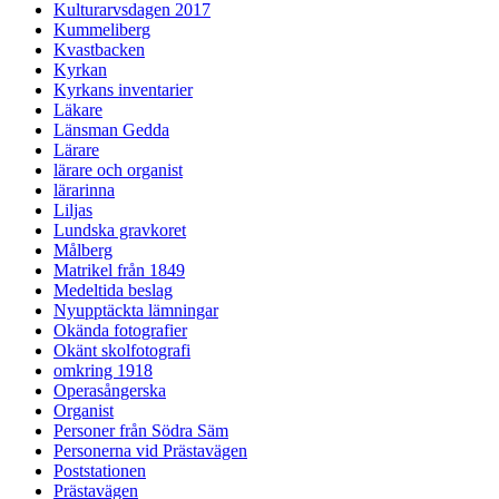
Kulturarvsdagen 2017
Kummeliberg
Kvastbacken
Kyrkan
Kyrkans inventarier
Läkare
Länsman Gedda
Lärare
lärare och organist
lärarinna
Liljas
Lundska gravkoret
Målberg
Matrikel från 1849
Medeltida beslag
Nyupptäckta lämningar
Okända fotografier
Okänt skolfotografi
omkring 1918
Operasångerska
Organist
Personer från Södra Säm
Personerna vid Prästavägen
Poststationen
Prästavägen