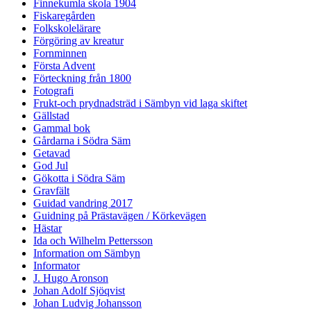
Finnekumla skola 1904
Fiskaregården
Folkskolelärare
Förgöring av kreatur
Fornminnen
Första Advent
Förteckning från 1800
Fotografi
Frukt-och prydnadsträd i Sämbyn vid laga skiftet
Gällstad
Gammal bok
Gårdarna i Södra Säm
Getavad
God Jul
Gökotta i Södra Säm
Gravfält
Guidad vandring 2017
Guidning på Prästavägen / Körkevägen
Hästar
Ida och Wilhelm Pettersson
Information om Sämbyn
Informator
J. Hugo Aronson
Johan Adolf Sjöqvist
Johan Ludvig Johansson