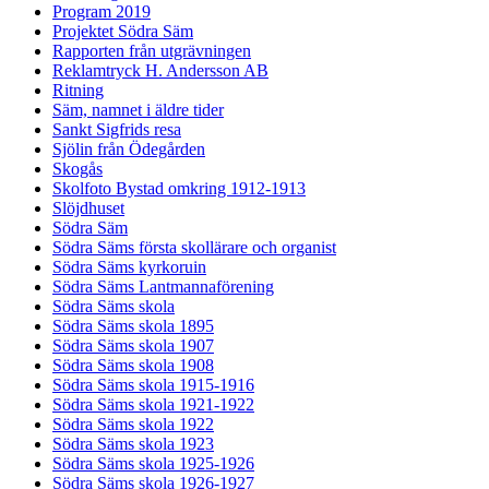
Program 2019
Projektet Södra Säm
Rapporten från utgrävningen
Reklamtryck H. Andersson AB
Ritning
Säm, namnet i äldre tider
Sankt Sigfrids resa
Sjölin från Ödegården
Skogås
Skolfoto Bystad omkring 1912-1913
Slöjdhuset
Södra Säm
Södra Säms första skollärare och organist
Södra Säms kyrkoruin
Södra Säms Lantmannaförening
Södra Säms skola
Södra Säms skola 1895
Södra Säms skola 1907
Södra Säms skola 1908
Södra Säms skola 1915-1916
Södra Säms skola 1921-1922
Södra Säms skola 1922
Södra Säms skola 1923
Södra Säms skola 1925-1926
Södra Säms skola 1926-1927