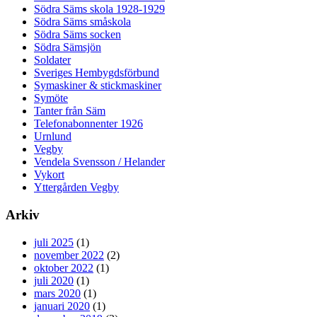
Södra Säms skola 1928-1929
Södra Säms småskola
Södra Säms socken
Södra Sämsjön
Soldater
Sveriges Hembygdsförbund
Symaskiner & stickmaskiner
Symöte
Tanter från Säm
Telefonabonnenter 1926
Urnlund
Vegby
Vendela Svensson / Helander
Vykort
Yttergården Vegby
Arkiv
juli 2025
(1)
november 2022
(2)
oktober 2022
(1)
juli 2020
(1)
mars 2020
(1)
januari 2020
(1)