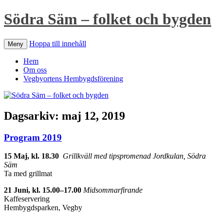
Södra Säm – folket och bygden
Hoppa till innehåll
Meny
Hem
Om oss
Vegbyortens Hembygdsförening
Dagsarkiv:
maj 12, 2019
Program 2019
15 Maj, kl. 18.30
Grillkväll med tipspromenad Jordkulan, Södra
Säm
Ta med grillmat
21 Juni, kl. 15.00–17.00
Midsommarfirande
Kaffeservering
Hembygdsparken, Vegby