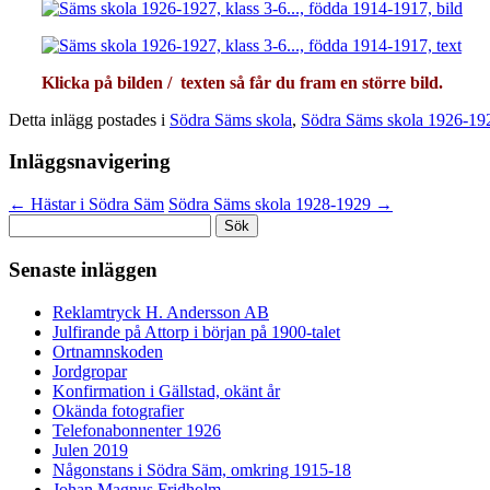
Klicka på bilden / texten så får du fram en större bild.
Detta inlägg postades i
Södra Säms skola
,
Södra Säms skola 1926-19
Inläggsnavigering
←
Hästar i Södra Säm
Södra Säms skola 1928-1929
→
Sök
efter:
Senaste inläggen
Reklamtryck H. Andersson AB
Julfirande på Attorp i början på 1900-talet
Ortnamnskoden
Jordgropar
Konfirmation i Gällstad, okänt år
Okända fotografier
Telefonabonnenter 1926
Julen 2019
Någonstans i Södra Säm, omkring 1915-18
Johan Magnus Fridholm