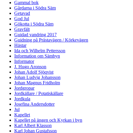
Gammal bok
Gårdarna i Södra Säm
Getavad
God Jul
Gökotta i Södra Säm
Gravfält
Guidad vandring 2017
Guidning på Prästavägen / Körkevägen
Hästar
Ida och Wilhelm Pettersson
Information om Sämbyn
Informator
J. Hugo Aronson
Johan Adolf Sjöqvist
Johan Ludvig Johansson
Johan Magnus Fridholm
Jordgropar
Jordkällare / Potatiskällare
Jordkula
Josefina Andersdotter
Jul
Kapellet
Kapellet på ängen och Kyrkan i byn
Karl Albert Klasson
Karl Johan Gustafsson