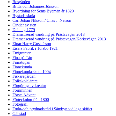
Bosgården
Britta och Johannes Jönsson
Byordning för Sems Byemän år 1829
Bystads skola
Carl Johan Nilsson / Chas J. Nelson
Cirklar av sten
Delning 1779
Dramatiserad vandring på Prästavägen 2018
Dramatiserad vandring på Prästavägen/Körkevägen 2013
Einar Harry Gustafsson
Eisers Fabrik i Torsbo 1921
Emigranter
Fina på Tån
Finastugan
Finnekumla
Finnekumla skola 1904
Fiskaregården
Folkskolelärare
Förgöring av kreatur
Fornminnen
Första Advent
Förteckning från 1800
Fotografi
Frukt-och prydnadsträd i Sämbyn vid laga skiftet
Gällstad