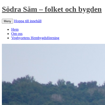
Södra Säm – folket och bygden
Hoppa till innehåll
Meny
Hem
Om oss
Vegbyortens Hembygdsförening