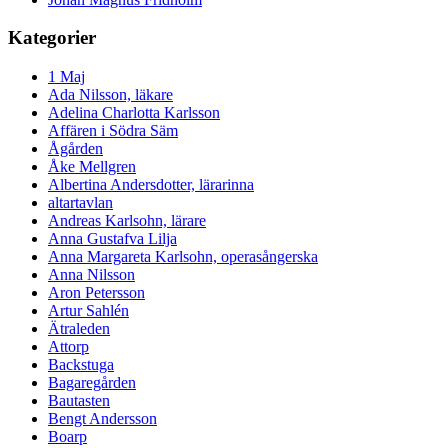
Kategorier
1 Maj
Ada Nilsson, läkare
Adelina Charlotta Karlsson
Affären i Södra Säm
Ågården
Åke Mellgren
Albertina Andersdotter, lärarinna
altartavlan
Andreas Karlsohn, lärare
Anna Gustafva Lilja
Anna Margareta Karlsohn, operasångerska
Anna Nilsson
Aron Petersson
Artur Sahlén
Ätraleden
Attorp
Backstuga
Bagaregården
Bautasten
Bengt Andersson
Boarp