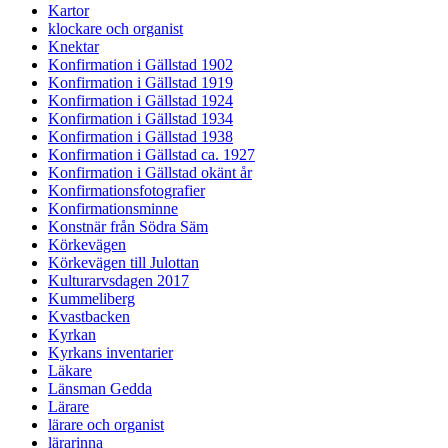
Kartor
klockare och organist
Knektar
Konfirmation i Gällstad 1902
Konfirmation i Gällstad 1919
Konfirmation i Gällstad 1924
Konfirmation i Gällstad 1934
Konfirmation i Gällstad 1938
Konfirmation i Gällstad ca. 1927
Konfirmation i Gällstad okänt år
Konfirmationsfotografier
Konfirmationsminne
Konstnär från Södra Säm
Körkevägen
Körkevägen till Julottan
Kulturarvsdagen 2017
Kummeliberg
Kvastbacken
Kyrkan
Kyrkans inventarier
Läkare
Länsman Gedda
Lärare
lärare och organist
lärarinna