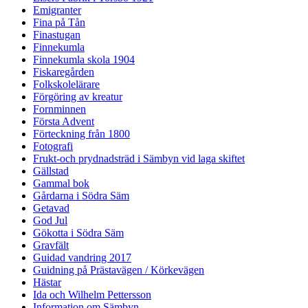
Emigranter
Fina på Tån
Finastugan
Finnekumla
Finnekumla skola 1904
Fiskaregården
Folkskolelärare
Förgöring av kreatur
Fornminnen
Första Advent
Förteckning från 1800
Fotografi
Frukt-och prydnadsträd i Sämbyn vid laga skiftet
Gällstad
Gammal bok
Gårdarna i Södra Säm
Getavad
God Jul
Gökotta i Södra Säm
Gravfält
Guidad vandring 2017
Guidning på Prästavägen / Körkevägen
Hästar
Ida och Wilhelm Pettersson
Information om Sämbyn