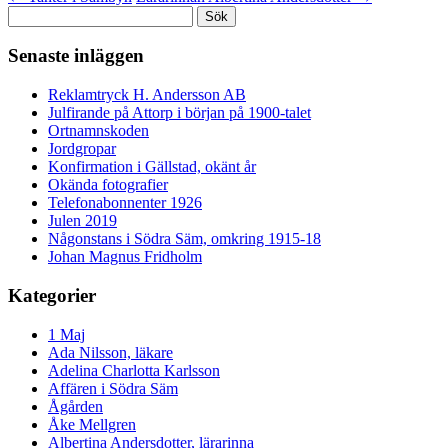
Sök
efter:
Senaste inläggen
Reklamtryck H. Andersson AB
Julfirande på Attorp i början på 1900-talet
Ortnamnskoden
Jordgropar
Konfirmation i Gällstad, okänt år
Okända fotografier
Telefonabonnenter 1926
Julen 2019
Någonstans i Södra Säm, omkring 1915-18
Johan Magnus Fridholm
Kategorier
1 Maj
Ada Nilsson, läkare
Adelina Charlotta Karlsson
Affären i Södra Säm
Ågården
Åke Mellgren
Albertina Andersdotter, lärarinna