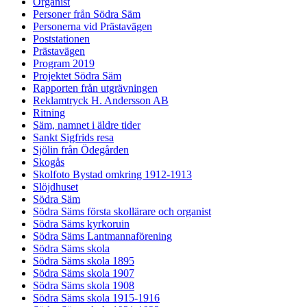
Organist
Personer från Södra Säm
Personerna vid Prästavägen
Poststationen
Prästavägen
Program 2019
Projektet Södra Säm
Rapporten från utgrävningen
Reklamtryck H. Andersson AB
Ritning
Säm, namnet i äldre tider
Sankt Sigfrids resa
Sjölin från Ödegården
Skogås
Skolfoto Bystad omkring 1912-1913
Slöjdhuset
Södra Säm
Södra Säms första skollärare och organist
Södra Säms kyrkoruin
Södra Säms Lantmannaförening
Södra Säms skola
Södra Säms skola 1895
Södra Säms skola 1907
Södra Säms skola 1908
Södra Säms skola 1915-1916