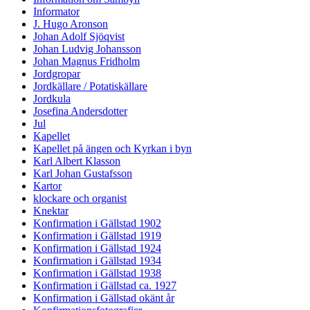
Informator
J. Hugo Aronson
Johan Adolf Sjöqvist
Johan Ludvig Johansson
Johan Magnus Fridholm
Jordgropar
Jordkällare / Potatiskällare
Jordkula
Josefina Andersdotter
Jul
Kapellet
Kapellet på ängen och Kyrkan i byn
Karl Albert Klasson
Karl Johan Gustafsson
Kartor
klockare och organist
Knektar
Konfirmation i Gällstad 1902
Konfirmation i Gällstad 1919
Konfirmation i Gällstad 1924
Konfirmation i Gällstad 1934
Konfirmation i Gällstad 1938
Konfirmation i Gällstad ca. 1927
Konfirmation i Gällstad okänt år