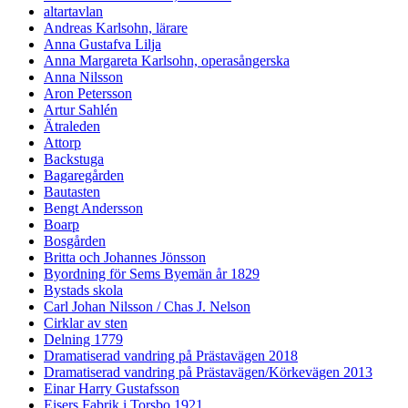
altartavlan
Andreas Karlsohn, lärare
Anna Gustafva Lilja
Anna Margareta Karlsohn, operasångerska
Anna Nilsson
Aron Petersson
Artur Sahlén
Ätraleden
Attorp
Backstuga
Bagaregården
Bautasten
Bengt Andersson
Boarp
Bosgården
Britta och Johannes Jönsson
Byordning för Sems Byemän år 1829
Bystads skola
Carl Johan Nilsson / Chas J. Nelson
Cirklar av sten
Delning 1779
Dramatiserad vandring på Prästavägen 2018
Dramatiserad vandring på Prästavägen/Körkevägen 2013
Einar Harry Gustafsson
Eisers Fabrik i Torsbo 1921