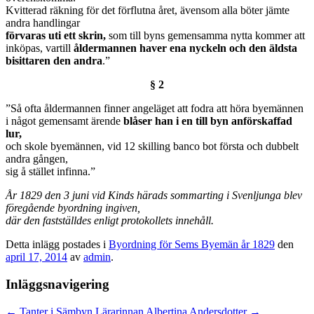
Kvitterad räkning för det förflutna året, ävensom alla böter jämte
andra handlingar
förvaras uti ett skrin,
som till byns gemensamma nytta kommer att
inköpas, vartill
åldermannen haver ena nyckeln och den äldsta
bisittaren den andra
.”
§ 2
”Så ofta åldermannen finner angeläget att fodra att höra byemännen
i något gemensamt ärende
blåser han i en till byn anförskaffad
lur,
och skole byemännen, vid 12 skilling banco bot första och dubbelt
andra gången,
sig å stället infinna.”
År 1829 den 3 juni vid Kinds härads sommarting i Svenljunga blev
föregående byordning ingiven,
där den fastställdes enligt protokollets innehåll.
Detta inlägg postades i
Byordning för Sems Byemän år 1829
den
april 17, 2014
av
admin
.
Inläggsnavigering
←
Tanter i Sämbyn
Lärarinnan Albertina Andersdotter
→