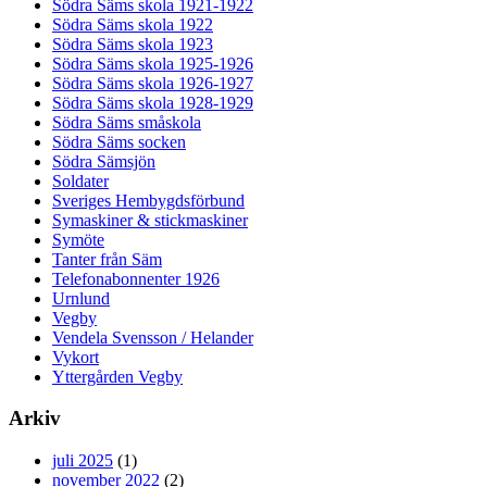
Södra Säms skola 1921-1922
Södra Säms skola 1922
Södra Säms skola 1923
Södra Säms skola 1925-1926
Södra Säms skola 1926-1927
Södra Säms skola 1928-1929
Södra Säms småskola
Södra Säms socken
Södra Sämsjön
Soldater
Sveriges Hembygdsförbund
Symaskiner & stickmaskiner
Symöte
Tanter från Säm
Telefonabonnenter 1926
Urnlund
Vegby
Vendela Svensson / Helander
Vykort
Yttergården Vegby
Arkiv
juli 2025
(1)
november 2022
(2)