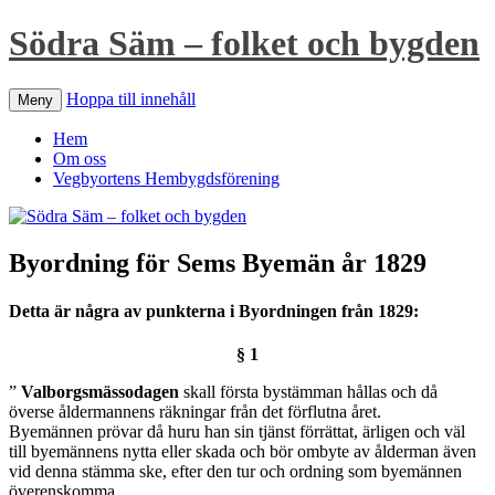
Södra Säm – folket och bygden
Hoppa till innehåll
Meny
Hem
Om oss
Vegbyortens Hembygdsförening
Byordning för Sems Byemän år 1829
Detta är några av punkterna i Byordningen från 1829:
§ 1
”
Valborgsmässodagen
skall första bystämman hållas och då
överse åldermannens räkningar från det förflutna året.
Byemännen prövar då huru han sin tjänst förrättat, ärligen och väl
till byemännens nytta eller skada och bör ombyte av ålderman även
vid denna stämma ske, efter den tur och ordning som byemännen
överenskomma.