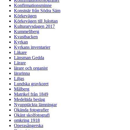
Konfirmationsfotografier
Konfirmationsminne
Konstnär från Södra Säm
Körkevägen
Körkevägen till Julottan
Kulturarvsdagen 2017
Kummeliberg
Kvastbacken
Kyrkan
Kyrkans inventarier
Läkare
Länsman Gedda
Lärare
lärare och organist
lärarinna
Liljas
Lundska gravkoret
Målberg
Matrikel från 1849
Medeltida beslag
Nyupptäckta lämningar
Okända fotografier
Okänt skolfotografi
omkring 1918
Operasångerska