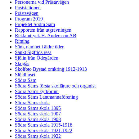
Personerna vid Prästavägen
Poststationen
Prästavägen
Program 2019
Projektet Södra Säm
Rapporten från utgrävningen
Reklamtryck H. Andersson AB
Ritning
Säm, namnet i äldre tider
Sankt Sigfrids resa
Sjölin från Ödegården
Skogås
Skolfoto Bystad omkring 1912-1913
Slöjdhuset
Södra Säm
Södra Säms första skollärare och organist
Södra Säms kyrkoruin
Södra Säms Lantmannaförening
Södra Säms skola
Södra Säms skola 1895
Södra Säms skola 1907
Södra Säms skola 1908
Södra Säms skola 1915-1916
Södra Säms skola 1921-1922
Södra Säms skola 1922