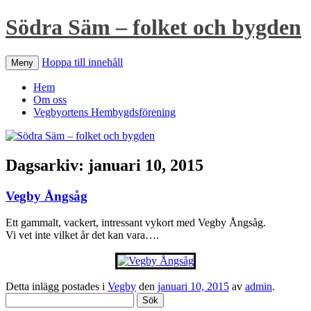
Södra Säm – folket och bygden
Hoppa till innehåll
Meny
Hem
Om oss
Vegbyortens Hembygdsförening
Dagsarkiv:
januari 10, 2015
Vegby Ångsåg
Ett gammalt, vackert, intressant vykort med Vegby Ångsåg.
Vi vet inte vilket år det kan vara….
Detta inlägg postades i
Vegby
den
januari 10, 2015
av
admin
.
Sök
efter: