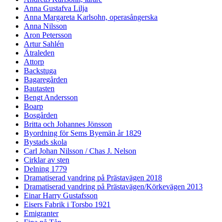
Anna Gustafva Lilja
Anna Margareta Karlsohn, operasångerska
Anna Nilsson
Aron Petersson
Artur Sahlén
Ätraleden
Attorp
Backstuga
Bagaregården
Bautasten
Bengt Andersson
Boarp
Bosgården
Britta och Johannes Jönsson
Byordning för Sems Byemän år 1829
Bystads skola
Carl Johan Nilsson / Chas J. Nelson
Cirklar av sten
Delning 1779
Dramatiserad vandring på Prästavägen 2018
Dramatiserad vandring på Prästavägen/Körkevägen 2013
Einar Harry Gustafsson
Eisers Fabrik i Torsbo 1921
Emigranter