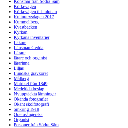
Konstnär från Södra Säm
Körkevägen
Körkevägen till Julottan
Kulturarvsdagen 2017
Kummeliberg
Kvastbacken
Kyrkan
Kyrkans inventarier
Läkare
Länsman Gedda
Lärare
lärare och organist
lärarinna
Liljas
Lundska gravkoret
Målberg
Matrikel från 1849
Medeltida beslag
Nyupptäckta lämningar
Okända fotografier
Okänt skolfotografi
omkring 1918
Operasångerska
Organist
Personer från Södra Säm