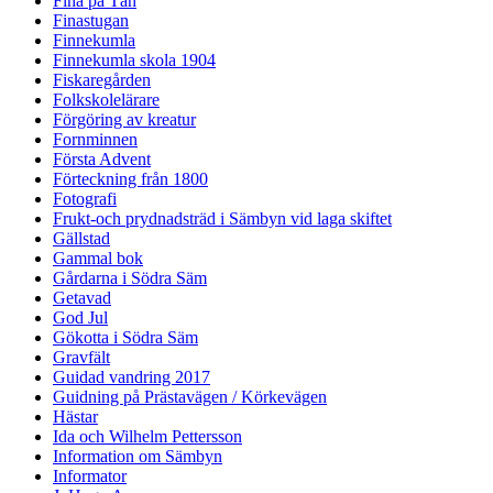
Fina på Tån
Finastugan
Finnekumla
Finnekumla skola 1904
Fiskaregården
Folkskolelärare
Förgöring av kreatur
Fornminnen
Första Advent
Förteckning från 1800
Fotografi
Frukt-och prydnadsträd i Sämbyn vid laga skiftet
Gällstad
Gammal bok
Gårdarna i Södra Säm
Getavad
God Jul
Gökotta i Södra Säm
Gravfält
Guidad vandring 2017
Guidning på Prästavägen / Körkevägen
Hästar
Ida och Wilhelm Pettersson
Information om Sämbyn
Informator