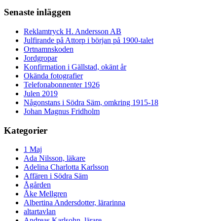
Senaste inläggen
Reklamtryck H. Andersson AB
Julfirande på Attorp i början på 1900-talet
Ortnamnskoden
Jordgropar
Konfirmation i Gällstad, okänt år
Okända fotografier
Telefonabonnenter 1926
Julen 2019
Någonstans i Södra Säm, omkring 1915-18
Johan Magnus Fridholm
Kategorier
1 Maj
Ada Nilsson, läkare
Adelina Charlotta Karlsson
Affären i Södra Säm
Ågården
Åke Mellgren
Albertina Andersdotter, lärarinna
altartavlan
Andreas Karlsohn, lärare