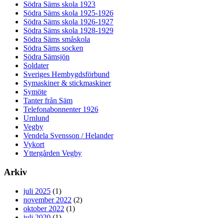
Södra Säms skola 1923
Södra Säms skola 1925-1926
Södra Säms skola 1926-1927
Södra Säms skola 1928-1929
Södra Säms småskola
Södra Säms socken
Södra Sämsjön
Soldater
Sveriges Hembygdsförbund
Symaskiner & stickmaskiner
Symöte
Tanter från Säm
Telefonabonnenter 1926
Urnlund
Vegby
Vendela Svensson / Helander
Vykort
Yttergården Vegby
Arkiv
juli 2025
(1)
november 2022
(2)
oktober 2022
(1)
juli 2020
(1)