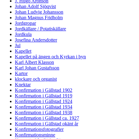
J. Hugo Aronson
Johan Adolf Sjöqvist
Johan Ludvig Johansson
Johan Magnus Fridholm
Jordgropar
Jordkällare / Potatiskällare
Jordkula
Josefina Andersdotter
Jul
Kapellet
Kapellet på ängen och Kyrkan i byn
Karl Albert Klasson
Karl Johan Gustafsson
Kartor
klockare och organist
Knektar
Konfirmation i Gällstad 1902
Konfirmation i Gällstad 1919
Konfirmation i Gällstad 1924
Konfirmation i Gällstad 1934
Konfirmation i Gällstad 1938
Konfirmation i Gällstad ca. 1927
Konfirmation i Gällstad okänt år
Konfirmationsfotografier
Konfirmationsminne