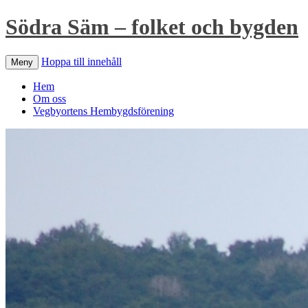
Södra Säm – folket och bygden
Hoppa till innehåll
Meny
Hem
Om oss
Vegbyortens Hembygdsförening