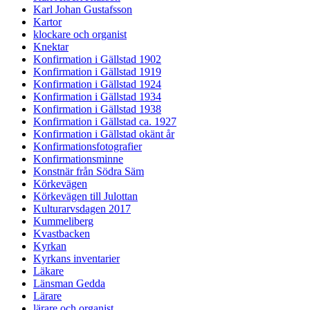
Karl Johan Gustafsson
Kartor
klockare och organist
Knektar
Konfirmation i Gällstad 1902
Konfirmation i Gällstad 1919
Konfirmation i Gällstad 1924
Konfirmation i Gällstad 1934
Konfirmation i Gällstad 1938
Konfirmation i Gällstad ca. 1927
Konfirmation i Gällstad okänt år
Konfirmationsfotografier
Konfirmationsminne
Konstnär från Södra Säm
Körkevägen
Körkevägen till Julottan
Kulturarvsdagen 2017
Kummeliberg
Kvastbacken
Kyrkan
Kyrkans inventarier
Läkare
Länsman Gedda
Lärare
lärare och organist