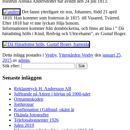
Hustrun Annika Andersdotter har avlidit den 24 juli 1813.
Det fanns ytterligare en son, Johannes, född 21 april
1810. Han kommer som fosterson år 1815 till Vasared, Tvärred.
Efter 1818 har vi inte lyckats följa honom.
Informationen kommer från domböckerna, och finns att läsa i ” Då
häradsting hölls i Kind, Redväg och Ulricehamn”, av Gustaf Boger.
Detta inlägg postades i
Vegby
,
Yttergården Vegby
den
januari 25,
2015
av
admin
.
Sök efter:
Senaste inläggen
Reklamtryck H. Andersson AB
Julfirande på Attorp i början på 1900-talet
Ortnamnskoden
Jordgropar
Konfirmation i Gällstad, okänt år
Okända fotografier
Telefonabonnenter 1926
Julen 2019