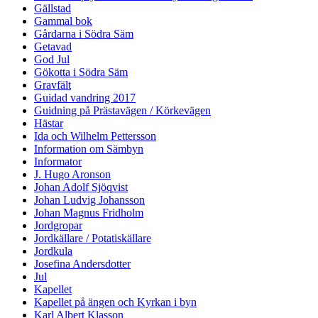
Gällstad
Gammal bok
Gårdarna i Södra Säm
Getavad
God Jul
Gökotta i Södra Säm
Gravfält
Guidad vandring 2017
Guidning på Prästavägen / Körkevägen
Hästar
Ida och Wilhelm Pettersson
Information om Sämbyn
Informator
J. Hugo Aronson
Johan Adolf Sjöqvist
Johan Ludvig Johansson
Johan Magnus Fridholm
Jordgropar
Jordkällare / Potatiskällare
Jordkula
Josefina Andersdotter
Jul
Kapellet
Kapellet på ängen och Kyrkan i byn
Karl Albert Klasson