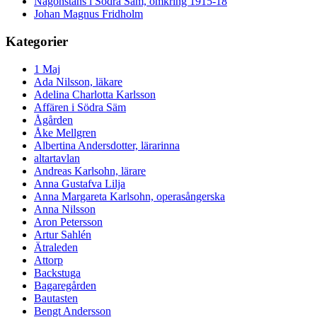
Någonstans i Södra Säm, omkring 1915-18
Johan Magnus Fridholm
Kategorier
1 Maj
Ada Nilsson, läkare
Adelina Charlotta Karlsson
Affären i Södra Säm
Ågården
Åke Mellgren
Albertina Andersdotter, lärarinna
altartavlan
Andreas Karlsohn, lärare
Anna Gustafva Lilja
Anna Margareta Karlsohn, operasångerska
Anna Nilsson
Aron Petersson
Artur Sahlén
Ätraleden
Attorp
Backstuga
Bagaregården
Bautasten
Bengt Andersson