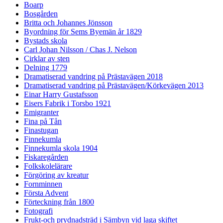
Boarp
Bosgården
Britta och Johannes Jönsson
Byordning för Sems Byemän år 1829
Bystads skola
Carl Johan Nilsson / Chas J. Nelson
Cirklar av sten
Delning 1779
Dramatiserad vandring på Prästavägen 2018
Dramatiserad vandring på Prästavägen/Körkevägen 2013
Einar Harry Gustafsson
Eisers Fabrik i Torsbo 1921
Emigranter
Fina på Tån
Finastugan
Finnekumla
Finnekumla skola 1904
Fiskaregården
Folkskolelärare
Förgöring av kreatur
Fornminnen
Första Advent
Förteckning från 1800
Fotografi
Frukt-och prydnadsträd i Sämbyn vid laga skiftet