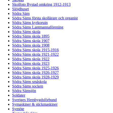
Skolfoto Bystad omkring 1912-1913
Slöjdhuset
Södra Säm
Södra Säms första skollärare och organist
Södra Säms kyrkoruin
Södra Säms Lantmannaförening
Södra Säms skola
Södra Säms skola 1895
Södra Säms skola 1907
Södra Säms skola 1908
Södra Säms skola 1915-1916
Södra Säms skola 1921-1922
Södra Säms skola 1922
Södra Säms skola 1923
Södra Säms skola 1925-1926
Södra Säms skola 1926-1927
Södra Säms skola 1928-1929
Södra Säms småskola
Södra Säms socken
Södra Sämsjön
Soldater
Sveriges Hembygdsförbund
Symaskiner & stickmaskiner
Symöte