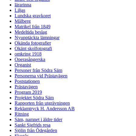
lärarinna
Liljas
Lundska gravkoret
Målberg
Matrikel från 1849
Medeltida beslag
Nyupptäckta lämningar
Okända fotografier
Okänt skolfotografi
omkring 1918
Operasångerska
Organist
Personer från Södra Säm
Personerna vid Prästavägen
Poststationen
Prästavägen
Program 2019
Projektet Södra Säm
Rapporten från utgrävningen
Reklamtryck H. Andersson AB
Ritning
Säm, namnet i äldre tider
Sankt Sigfrids resa
Sjölin från Ödegården
Skogås