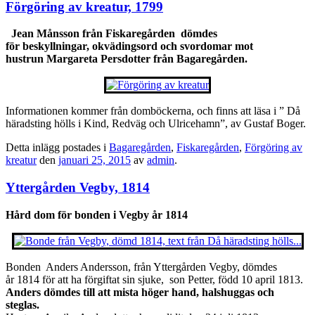
Förgöring av kreatur, 1799
Jean Månsson från Fiskaregården dömdes
för beskyllningar, okvädingsord och svordomar mot
hustrun Margareta Persdotter från Bagaregården.
Informationen kommer från domböckerna, och finns att läsa i ” Då
häradsting hölls i Kind, Redväg och Ulricehamn”, av Gustaf Boger.
Detta inlägg postades i
Bagaregården
,
Fiskaregården
,
Förgöring av
kreatur
den
januari 25, 2015
av
admin
.
Yttergården Vegby, 1814
Hård dom för bonden i Vegby år 1814
Bonden Anders Andersson, från Yttergården Vegby, dömdes
år 1814 för att ha förgiftat sin sjuke, son Petter, född 10 april 1813.
Anders dömdes till att mista höger hand, halshuggas och
steglas.